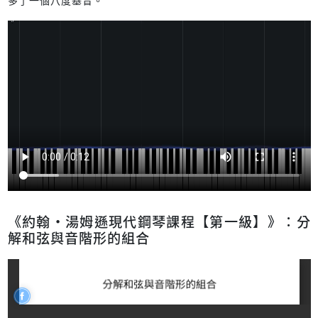
多了一個八度基音。
《約翰‧湯姆遜現代鋼琴課程【第一級】》：分
解和弦與音階形的組合