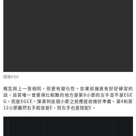
開啟PDF
概念與上一首相同，但更有變化性。如果前幾首有好好練習的
話，這首唯一會覺得比較難的地方是第8小節的左手並不是EGE
G，而是EGCE，彈奏到這個小節之前應提前做好準備。第4和第
12小節雖然右手起音是E，但左手也是搭配E。