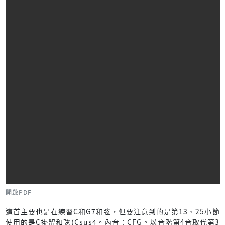
開啟PDF
這首主要也是在練習C和G7和弦，但要注意到的是第13、25小節
使用的是C掛留和弦(Csus4。內音：CFG。以音階第4音取代第3