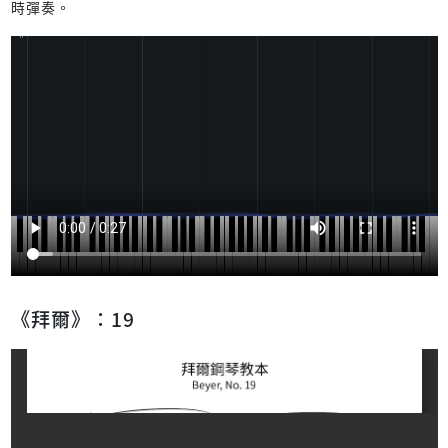
時彈奏。
《拜爾》：19