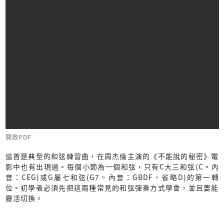
開啟PDF
這首是典型的和弦練習曲，在周杰倫主演的《不能說的秘密》電
影中也有出現過。每個小節為一個和弦，只有C大三和弦(C。內
音：CEG)或G屬七和弦(G7。內音：GBDF，省略D)的第一轉
位。初學者必須先把這兩種常見的和弦彈奏方式學會，並且要能
靈活切換。