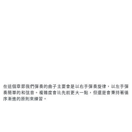
在這個章節我們彈奏的曲子主要會是以右手彈奏旋律，以左手彈
奏簡單的和弦音。複雜度會比先前更大一點，但還是會秉持著循
序漸進的原則來練習。