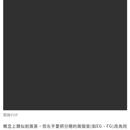
開啟PDF
概念上類似前兩首，但左手要把分開的兩個音(如EG、FG)改為同