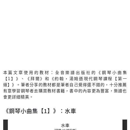
本篇文章使用的教材：全音樂譜出版社的《鋼琴小曲集
【1】》、《拜爾》和《約翰‧湯姆遜現代鋼琴課程【第一
級】》。筆者分享的教材都是筆者自己覺得還不錯的，十分推薦
有意學習鋼琴者去購買教材書籍，書中的內容更為豐富，樂譜也
會更詳細精美。
《鋼琴小曲集【1】》：水車