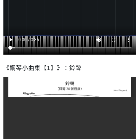
《鋼琴小曲集【1】》：鈴聲