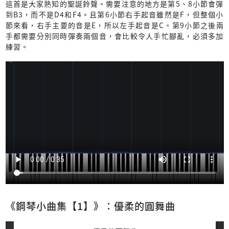
這首是大家熟知的聖誕鈴聲。需要注意的地方是第5、8小節會彈
到B3，而不是D4和F4。且第6小節右手起音雖然是F，但整個小
節來看，右手主要的音是E，所以左手起音是C。第9小節之後兩
手都需要分別同時彈奏兩個音，會比較令人手忙腳亂，必須多加
練習。
《鋼琴小曲集【1】》：優柔的圓舞曲