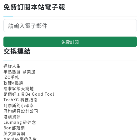
免費訂閱本站電子報
免費訂閱
交換連結
迴旋人生
半熟態度-歐美加
iZO手札
軟硬e點通
哈啦客談天說地
是個好工具Be Good Tool
TechXG 科技指南
阿摩斯的小確幸
冠均網頁設計公司
港澳資訊
Liumang 碎碎念
Bon部落網
英文練習網
Mayday麥帶先生