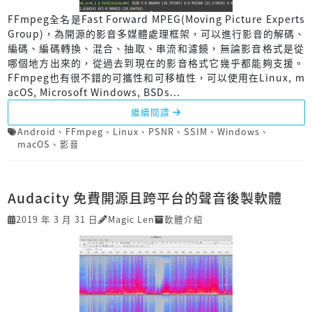
FFmpeg全名是Fast Forward MPEG(Moving Picture Experts
Group)，為開源的影音多媒體處理框架，可以進行影音的解碼、
編碼、編碼轉換、混合、抽取、串流和濾鏡，無論影音格式是從
哪個地方出來的，從過去到現在的影音格式它幾乎都能夠支援。
FFmpeg也有很不錯的可攜性和可移植性，可以使用在Linux, m
acOS, Microsoft Windows, BSDs...
繼續閱讀
Android
、
FFmpeg
、
Linux
、
PSNR
、
SSIM
、
Windows
、
macOS
、
影音
Audacity 免費開源且跨平台的聲音後製軟體
2019 年 3 月 31 日
Magic Len
軟體介紹