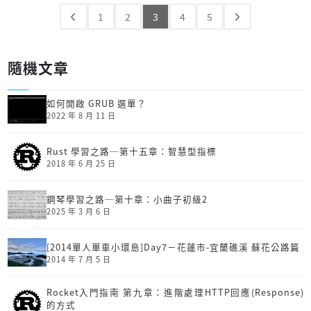
1
2
3
4
5
隨機文章
如何開啟 GRUB 選單？
2022 年 8 月 11 日
Rust 學習之路─第十五章：智慧型指標
2018 年 6 月 25 日
鋼琴學習之路─第十章：小曲子初級2
2025 年 3 月 6 日
[2014單人單車小環島]Day7－花蓮市-宜蘭礁溪 蘇花公路篇
2014 年 7 月 5 日
Rocket入門指南 第九章：進階處理HTTP回應(Response)
的方式