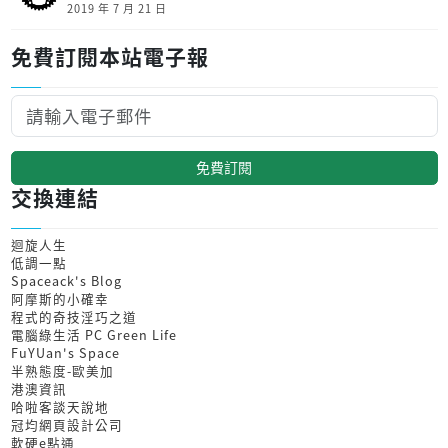
2019 年 7 月 21 日
免費訂閱本站電子報
免費訂閱
交換連結
迴旋人生
低調一點
Spaceack's Blog
阿摩斯的小確幸
程式的奇技淫巧之道
電腦綠生活 PC Green Life
FuYUan's Space
半熟態度-歐美加
港澳資訊
哈啦客談天說地
冠均網頁設計公司
軟硬e點通