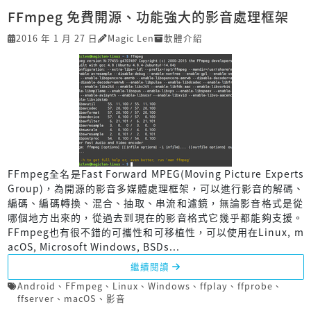
FFmpeg 免費開源、功能強大的影音處理框架
2016 年 1 月 27 日
Magic Len
軟體介紹
FFmpeg全名是Fast Forward MPEG(Moving Picture Experts
Group)，為開源的影音多媒體處理框架，可以進行影音的解碼、
編碼、編碼轉換、混合、抽取、串流和濾鏡，無論影音格式是從
哪個地方出來的，從過去到現在的影音格式它幾乎都能夠支援。
FFmpeg也有很不錯的可攜性和可移植性，可以使用在Linux, m
acOS, Microsoft Windows, BSDs...
繼續閱讀
Android
、
FFmpeg
、
Linux
、
Windows
、
ffplay
、
ffprobe
、
ffserver
、
macOS
、
影音