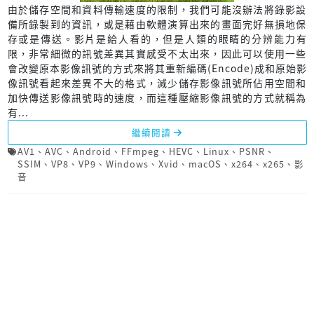
由於儲存空間和資料傳輸速度的限制，我們可能沒辦法將錄影設
備所錄製到的資訊，或是藉由軟體演算出來的畫面完好無損地保
存或是傳送。影片是給人看的，但是人類的眼睛的分辨能力有
限，非常細微的訊號差異其實感受不太出來，因此可以使用一些
會改變原本影像訊號的方式來將其重新編碼(Encode)成和原始影
像訊號看起來差異不大的格式，減少儲存影像訊號所佔用空間和
加快傳送影像訊號時的速度，而這種壓縮影像訊號的方式就稱為
有...
繼續閱讀
AV1
、
AVC
、
Android
、
FFmpeg
、
HEVC
、
Linux
、
PSNR
、
SSIM
、
VP8
、
VP9
、
Windows
、
Xvid
、
macOS
、
x264
、
x265
、
影
音