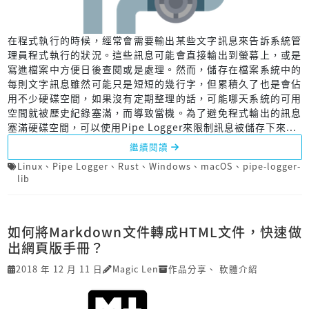
在程式執行的時候，經常會需要輸出某些文字訊息來告訴系統管
理員程式執行的狀況。這些訊息可能會直接輸出到螢幕上，或是
寫進檔案中方便日後查閱或是處理。然而，儲存在檔案系統中的
每則文字訊息雖然可能只是短短的幾行字，但累積久了也是會佔
用不少硬碟空間，如果沒有定期整理的話，可能哪天系統的可用
空間就被歷史紀錄塞滿，而導致當機。為了避免程式輸出的訊息
塞滿硬碟空間，可以使用Pipe Logger來限制訊息被儲存下來...
繼續閱讀
Linux
、
Pipe Logger
、
Rust
、
Windows
、
macOS
、
pipe-logger-
lib
如何將Markdown文件轉成HTML文件，快速做
出網頁版手冊？
2018 年 12 月 11 日
Magic Len
作品分享
、
軟體介紹