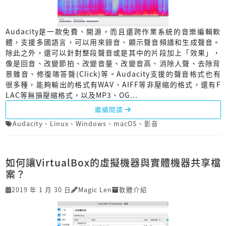
Audacity是一款免費、開源，而且還跨作業系統的音樂編輯軟
體，支援多國語言，可以用來錄音、顯示聲音頻譜和生成聲音。
除此之外，還可以針對整段聲音或是其中的片段加上「效果」，
像是回音、改變節拍、改變音量、改變音高、消除人聲、去除背
景雜音、修復喀答聲(Click)等。Audacity支援的聲音格式也有
很多種，能夠輸出的格式有WAV、AIFF等非壓縮的格式，還有F
LAC等無損壓縮格式，以及MP3、OG...
繼續閱讀
Audacity
、
Linux
、
Windows
、
macOS
、
影音
如何讓VirtualBox的虛擬機器與實體機器共享檔
案？
2019 年 1 月 30 日
Magic Len
軟體介紹