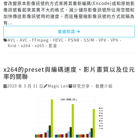
會改變原本影像訊號的方式來將其重新編碼(Encode)成和原始影
像訊號看起來差異不大的格式，減少儲存影像訊號所佔用空間和
加快傳送影像訊號時的速度，而這種壓縮影像訊號的方式就稱為
有...
繼續閱讀
AV1
、
AVC
、
FFmpeg
、
HEVC
、
PSNR
、
SSIM
、
VP8
、
VP9
、
Xvid
、
x264
、
x265
、
影音
x264的preset與編碼速度、影片畫質以及位元
率的關聯
2020 年 3 月 31 日
Magic Len
研究分享
、
軟體介紹