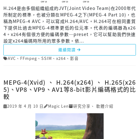
H.264是由多個組織組成的JVT(Joint Video Team)在2000年代
所制定的標準，也被分類在MPEG-4之下(MPEG-4 Part 10)，也
稱為MPEG-4 AVC，可以寫成H.264/AVC。H.264可在相同畫質
下提供比過去MPEG-4標準更低的位元率。代表的編碼器為x26
4。x264有個很方便的編碼參數─preset，它可以幫助我們快速
設定x264編碼時所用的眾多參數。依...
繼續閱讀
AVC
、
FFmpeg
、
SSIM
、
x264
、
影音
MEPG-4(Xvid)、H.264(x264)、H.265(x26
5)、VP8、VP9、AV1等8-bit影片編碼格式的比
較
2019 年 4 月 10 日
Magic Len
研究分享
、
軟體介紹