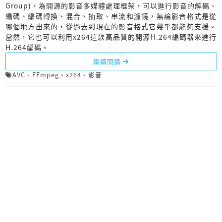
Group)，為開源的影音多媒體處理框架，可以進行影音的解碼、
編碼、編碼轉換、混合、抽取、串流和濾鏡，無論影音格式是從
哪個地方出來的，從過去到現在的影音格式它幾乎都能夠支援。
當然，它也可以利用x264這款高品質的開源H.264編碼器來進行
H.264編碼。
繼續閱讀
AVC
、
FFmpeg
、
x264
、
影音