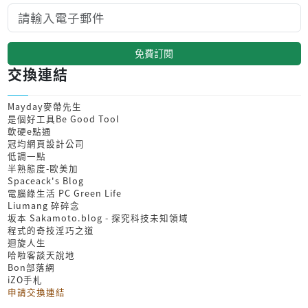
免費訂閱
交換連結
Mayday麥帶先生
是個好工具Be Good Tool
軟硬e點通
冠均網頁設計公司
低調一點
半熟態度-歐美加
Spaceack's Blog
電腦綠生活 PC Green Life
Liumang 碎碎念
坂本 Sakamoto.blog - 探究科技未知領域
程式的奇技淫巧之道
迴旋人生
哈啦客談天說地
Bon部落網
iZO手札
申請交換連結