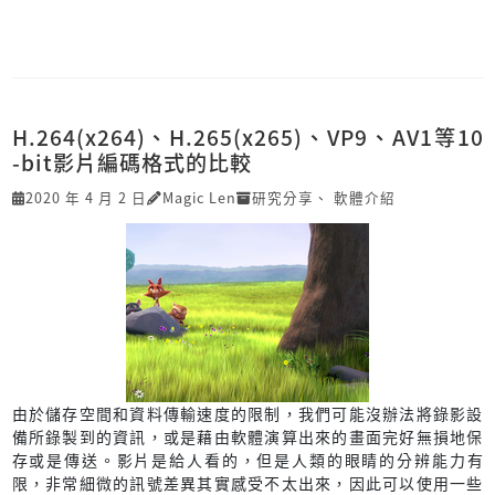
H.264(x264)、H.265(x265)、VP9、AV1等10
-bit影片編碼格式的比較
2020 年 4 月 2 日
Magic Len
研究分享
、
軟體介紹
由於儲存空間和資料傳輸速度的限制，我們可能沒辦法將錄影設
備所錄製到的資訊，或是藉由軟體演算出來的畫面完好無損地保
存或是傳送。影片是給人看的，但是人類的眼睛的分辨能力有
限，非常細微的訊號差異其實感受不太出來，因此可以使用一些