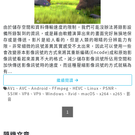
由於儲存空間和資料傳輸速度的限制，我們可能沒辦法將錄影設
備所錄製到的資訊，或是藉由軟體演算出來的畫面完好無損地保
存或是傳送。影片是給人看的，但是人類的眼睛的分辨能力有
限，非常細微的訊號差異其實感受不太出來，因此可以使用一些
會改變原本影像訊號的方式來將其重新編碼(Encode)成和原始影
像訊號看起來差異不大的格式，減少儲存影像訊號所佔用空間和
加快傳送影像訊號時的速度，而這種壓縮影像訊號的方式就稱為
有...
繼續閱讀
AV1
、
AVC
、
Android
、
FFmpeg
、
HEVC
、
Linux
、
PSNR
、
SSIM
、
VP8
、
VP9
、
Windows
、
Xvid
、
macOS
、
x264
、
x265
、
影
音
1
隨機文章