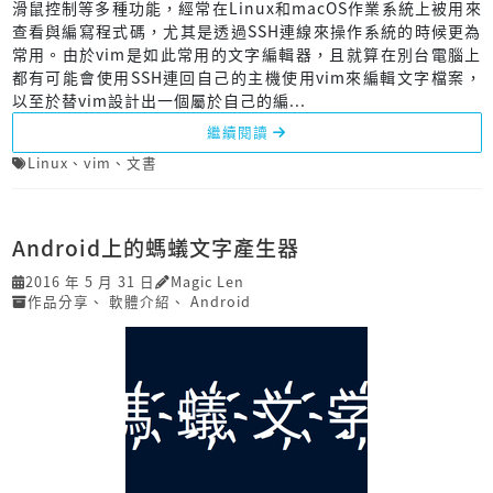
滑鼠控制等多種功能，經常在Linux和macOS作業系統上被用來
查看與編寫程式碼，尤其是透過SSH連線來操作系統的時候更為
常用。由於vim是如此常用的文字編輯器，且就算在別台電腦上
都有可能會使用SSH連回自己的主機使用vim來編輯文字檔案，
以至於替vim設計出一個屬於自己的編...
繼續閱讀
Linux
、
vim
、
文書
Android上的螞蟻文字產生器
2016 年 5 月 31 日
Magic Len
作品分享
、
軟體介紹
、
Android