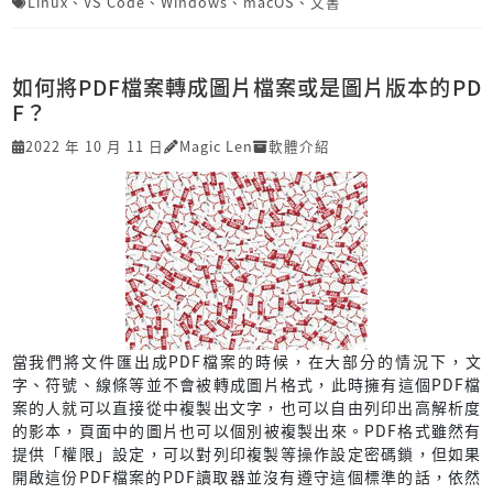
Linux
、
VS Code
、
Windows
、
macOS
、
文書
如何將PDF檔案轉成圖片檔案或是圖片版本的PD
F？
2022 年 10 月 11 日
Magic Len
軟體介紹
當我們將文件匯出成PDF檔案的時候，在大部分的情況下，文
字、符號、線條等並不會被轉成圖片格式，此時擁有這個PDF檔
案的人就可以直接從中複製出文字，也可以自由列印出高解析度
的影本，頁面中的圖片也可以個別被複製出來。PDF格式雖然有
提供「權限」設定，可以對列印複製等操作設定密碼鎖，但如果
開啟這份PDF檔案的PDF讀取器並沒有遵守這個標準的話，依然