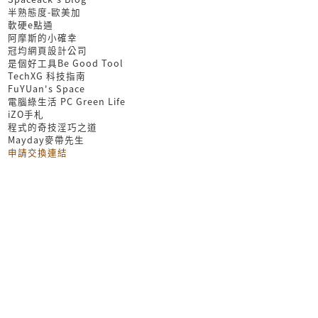
半熟態度-歐美加
軟硬e點通
阿摩斯的小確幸
冠均網頁設計公司
是個好工具Be Good Tool
TechXG 科技指南
FuYUan's Space
電腦綠生活 PC Green Life
iZO手札
程式的奇技淫巧之道
Mayday麥帶先生
申請交換連結