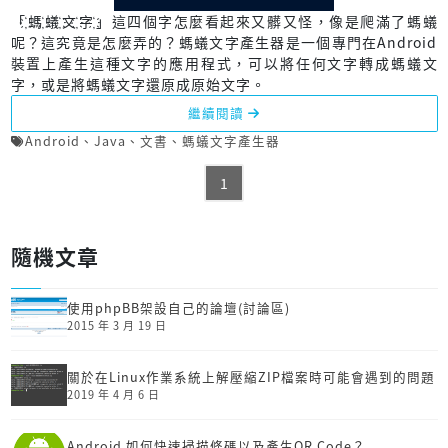
「҉螞҉蟻҉文҉字҉」這四個字怎麼看起來又髒又怪，像是爬滿了螞蟻
呢？這究竟是怎麼弄的？螞蟻文字產生器是一個專門在Android
裝置上產生這種文字的應用程式，可以將任何文字轉成螞蟻文
字，或是將螞蟻文字還原成原始文字。
繼續閱讀
Android
、
Java
、
文書
、
螞蟻文字產生器
1
隨機文章
使用phpBB架設自己的論壇(討論區)
2015 年 3 月 19 日
關於在Linux作業系統上解壓縮ZIP檔案時可能會遇到的問題
2019 年 4 月 6 日
Android 如何快速掃描條碼以及產生QR Code？