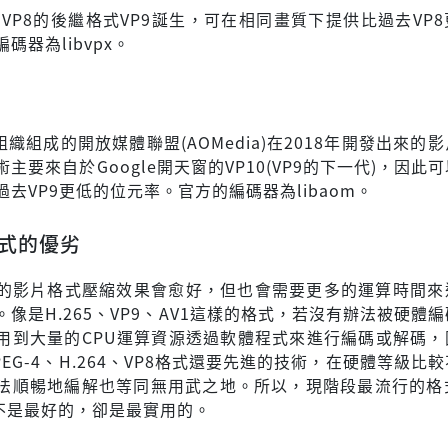
，VP8的後繼格式VP9誕生，可在相同畫質下提供比過去VP
碼器為libvpx。
組織組成的開放媒體聯盟(AOMedia)在2018年開發出來的
主要來自於Google開天窗的VP10(VP9的下一代)，因此
去VP9更低的位元率。官方的編碼器為libaom。
式的優劣
的影片格式壓縮效果會愈好，但也會需要更多的運算時間來
像是H.265、VP9、AV1這樣的格式，若沒有辦法被硬體
用到大量的CPU運算資源透過軟體程式來進行編碼或解碼，
EG-4、H.264、VP8格式還要先進的技術，在硬體等級比
法順暢地編解也等同無用武之地。所以，現階段最流行的格式
它不是最好的，卻是最實用的。