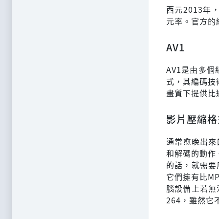
西元2013年
元率。官方的編
AV1
AV1是由多個
式，其編碼技術
畫質下提供比過
影片壓縮格
通常愈晚出來
和解碼的動作。
的話，就需要
它們擁有比MP
腦設備上若無
264，雖然