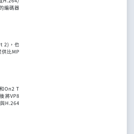
H.264/
表的編碼器
t 2)，也
下提供比MP
On2 T
之後將VP8
H.264