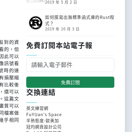
2019 年 5 月 2 日
如何撰寫出無標準函式庫的Rust程
式？
2019 年 10 月 3 日
製到的資
免費訂閱本站電子報
看的，但
因此可以
影像訊號看
號時的速
。有損壓縮
免費訂閱
還有比較後
交換連結
外，還可以
來。這篇文
畫質可以
英文練習網
同檔案做
FuYUan's Space
較在幾乎相同
半熟態度-歐美加
冠均網頁設計公司