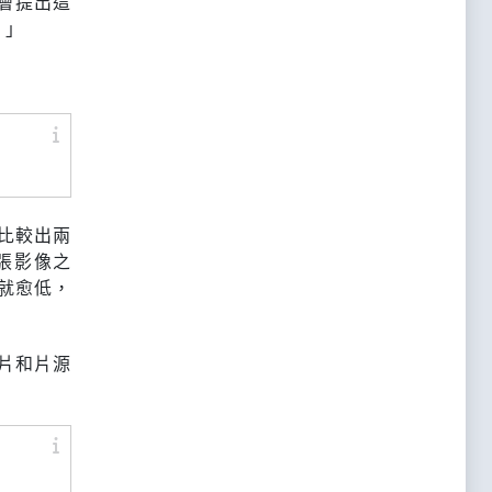
會提出這
。」
比較出兩
張影像之
就愈低，
片和片源