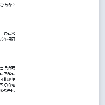
8更低的位
影片編碼格
可以在相同
進行編碼
編碼或解碼
因此即便
較不好的電
還是H.