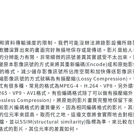
和資料傳輸速度的限制，我們可能沒辦法將錄影設備所錄
軟體演算出來的畫面完好無損地保存或是傳送。影片是給人
的分辨能力有限，非常細微的訊號差異其實感受不太出來，
變原本影像訊號的方式來將其重新編碼(Encode)成和原始
的格式，減少儲存影像訊號所佔用空間和加快傳送影像訊
影像訊號的方式就稱為有損壓縮(Lossy Compression)
有很多種，常見的格式為MPEG-4、H.264、VP8，另外
265、VP9、AV1格式。有些編碼格式除了可以做有損壓縮
ssless Compression)，將原始的影片畫質完整地保留下
較影片編碼格式的畫質優劣，因為相同編碼格式的影片，其
的位元率來提高。取而代之地，這邊文章將會實際地去對相
並以SSIM(structural similarity)指標為準，來比
格式的影片，其位元率的差異如何。