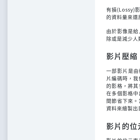
有損(Los
的資料量來還
由於影像是給
除或是減少人
影片壓縮
一部影片是由
片編碼時，我
的影格，將其
在多個影格中
間節省下來。
資料來繪製出
影片的位