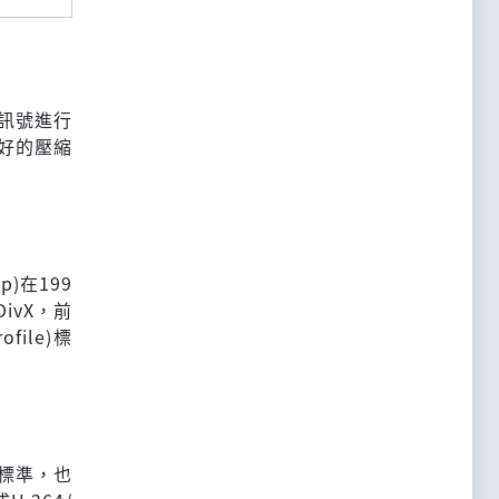
訊號進行
好的壓縮
up)在199
ivX，前
file)標
定的標準，也