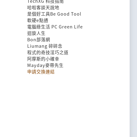
TechXG 科技指南
哈啦客談天說地
是個好工具Be Good Tool
軟硬e點通
電腦綠生活 PC Green Life
迴旋人生
Bon部落網
Liumang 碎碎念
程式的奇技淫巧之道
阿摩斯的小確幸
Mayday麥帶先生
申請交換連結