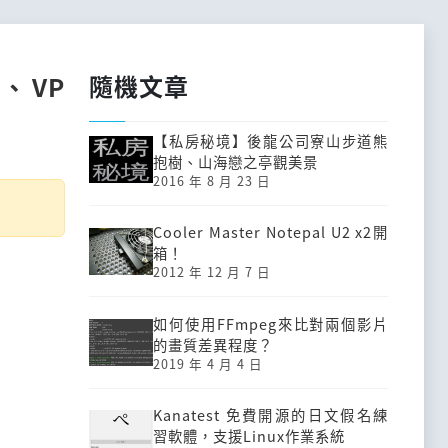
隨機文章
5)、VP
【私房秘境】後龍公司寮山步道熊
抱樹、山海戀之亭觀美景
2016 年 8 月 23 日
Cooler Master Notepal U2 x2開
箱！
2012 年 12 月 7 日
如何使用FFmpeg來比對兩個影片
的畫質差異程度？
2019 年 4 月 4 日
Kanatest 免費開源的日文假名練
習軟體，支援Linux作業系統