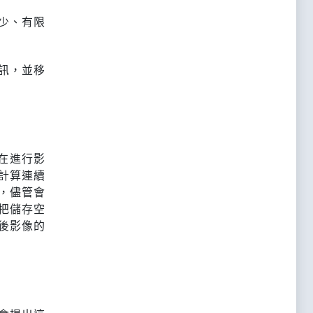
較少、有限
。
訊，並移
在進行影
計算連續
，儘管會
把儲存空
後影像的