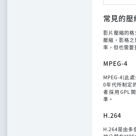
常見的壓
影片壓縮的格
壓縮，影格之
率，但也需要
MPEG-4
MPEG-4(此處指
0年代所制定的
者採用GPL開源，
準。
H.264
H.264是由多