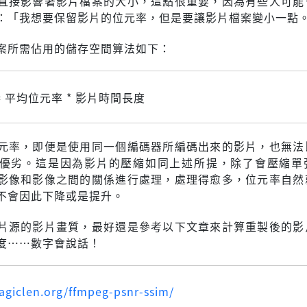
直接影響著影片檔案的大小，這點很重要，因為有些人可能
：「我想要保留影片的位元率，但是要讓影片檔案變小一點
案所需佔用的儲存空間算法如下：
= 平均位元率 * 影片時間長度
元率，即便是使用同一個編碼器所編碼出來的影片，也無法
優劣。這是因為影片的壓縮如同上述所提，除了會壓縮單
影像和影像之間的關係進行處理，處理得愈多，位元率自然
不會因此下降或是提升。
片源的影片畫質，最好還是參考以下文章來計算重製後的影
度……數字會說話！
agiclen.org/ffmpeg-psnr-ssim/