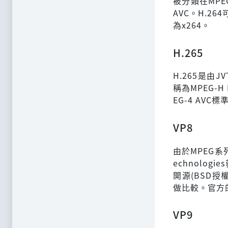
被分類在MPEG-
AVC。H.2
為x264。
H.265
H.265是由J
稱為MPEG-H 
EG-4 AV
VP8
由於MPEG系
echnologi
開源(BSD
做比較。官方的
VP9