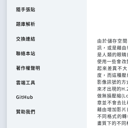
隨手張貼
題庫解析
交換連結
由於儲存空間
訊，或是藉由
聯絡本站
是人類的眼睛
使用一些會改
著作權聲明
起來差異不大
度，而這種壓縮
影像訊號的方式
雲端工具
來才出現的H.
做無損壓縮(Lo
GitHub
章並不會去比
藉由增加影片
贊助我們
不同格式的轉檔，
畫質下的不同