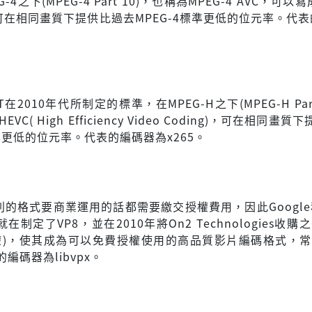
4之下(MPEG-4 Part 10)，也稱為MPEG-4 AVC，可以寫成
64可在相同畫質下提供比過去MPEG-4標準更低的位元率。代
VT在2010年代所制定的標準，在MPEG-H之下(MPEG-H Par
HEVC( High Efficiency Video Coding)，可在相同畫質
C標準更低的位元率。代表的編碼器為x265。
列的格式要商業運用的話都需要繳交授權費用，因此Google和
es就在制定了VP8，並在2010年將On2 Technologies收購
授權)，使其成為可以免費授權使用的高品質影片編碼格式，常與
編碼器為libvpx。