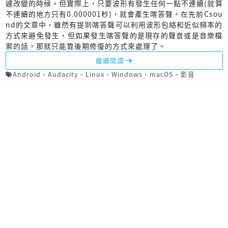
遽改變的時候。但實際上，只要波形有發生任何一點不連續(就算
不連續的地方只有0.000001秒)，就會產生喀答聲。在先前Csou
nd的文章中，雖然有提到喀答聲可以利用波形包絡和近似頻率的
方式來避免發生，但如果發生喀答聲的是現存的聲音或是音樂檔
案的話，那就只能靠後期修復的方式來處理了。
繼續閱讀
Android
、
Audacity
、
Linux
、
Windows
、
macOS
、
影音