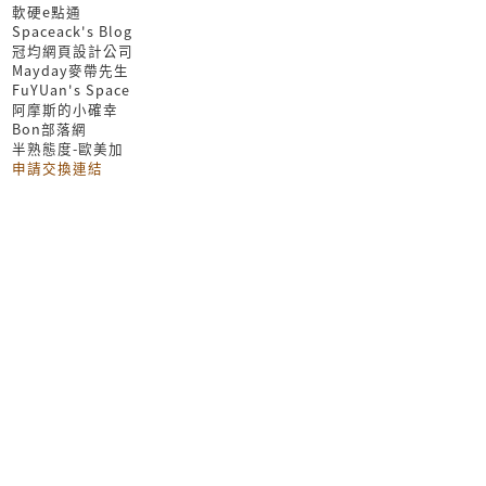
軟硬e點通
Spaceack's Blog
冠均網頁設計公司
Mayday麥帶先生
FuYUan's Space
阿摩斯的小確幸
Bon部落網
半熟態度-歐美加
申請交換連結