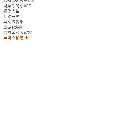
TechXG 科技指南
阿摩斯的小確幸
迴旋人生
低調一點
英文練習網
軟硬e點通
哈啦客談天說地
申請交換連結