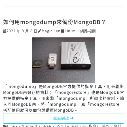
如何用mongodump來備份MongoDB？
2022 年 9 月 8 日
Magic Len
Linux
、
網路相關
「mongodump」是MongoDB官方提供的指令工具，用來輸出
MongoDB內儲存的資料；「mongorestore」也是MongoDB官
方提供的指令工具，用來將「mongodump」所輸出的資料，輸
入回MongoDB內。將「mongodump」和「mongorestore」
搭配使用就可以備份與還原MongoDB。
繼續閱讀
Linux
、
MongoDB
、
RAR
、
SSH Tunnel
、
ss (指令)
、
備份
、
資料