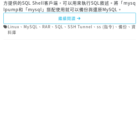
方提供的SQL Shell客戶端，可以用來執行SQL敘述。將「mysq
lpump和「mysql」搭配使用就可以備份與還原MySQL。
繼續閱讀
Linux
、
MySQL
、
RAR
、
SQL
、
SSH Tunnel
、
ss (指令)
、
備份
、
資
料庫