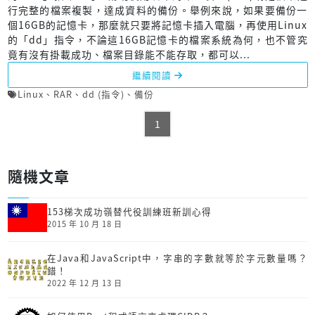
行完整的檔案複製，達成資料的備份。舉例來說，如果要備份一
個16GB的記憶卡，那麼就只要將記憶卡插入電腦，再使用Linux
的「dd」指令，不論這16GB記憶卡的檔案系統為何，也不管究
竟有沒有掛載成功、檔案目錄能不能存取，都可以...
繼續閱讀
Linux
、
RAR
、
dd (指令)
、
備份
1
隨機文章
153梯次成功嶺替代役訓練班新訓心得
2015 年 10 月 18 日
在Java和JavaScript中，字串的字數就等於字元數量嗎？
錯！
2022 年 12 月 13 日