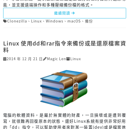
能，並支援遠端操作和多種壓縮備份檔的格式。
繼續閱讀
Clonezilla
、
Linux
、
Windows
、
macOS
、
備份
Linux 使用dd和rar指令來備份或是還原檔案資
料
2014 年 12 月 21 日
Magic Len
Linux
電腦的軟體資料，是屬於無實體的財產，一旦損壞或是遭到覆
寫，就很難再回復原本的狀態。還好Linux系統有提供非常好用
的「dd」指令，可以幫助使用者來對某一裝置(dev)或是檔案進