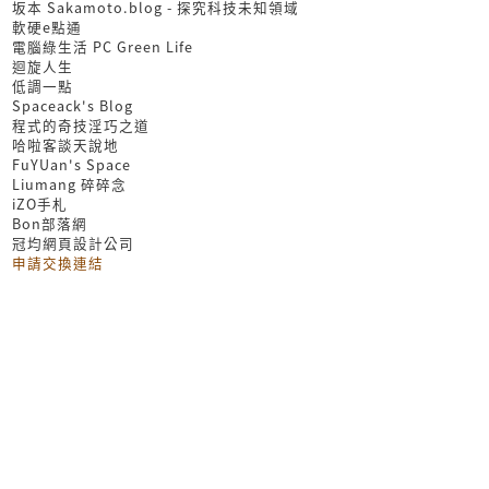
坂本 Sakamoto.blog - 探究科技未知領域
軟硬e點通
電腦綠生活 PC Green Life
迴旋人生
低調一點
Spaceack's Blog
程式的奇技淫巧之道
哈啦客談天說地
FuYUan's Space
Liumang 碎碎念
iZO手札
Bon部落網
冠均網頁設計公司
申請交換連結