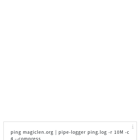
ping magiclen.org | pipe-logger ping.log -r 10M -c
4 --compress