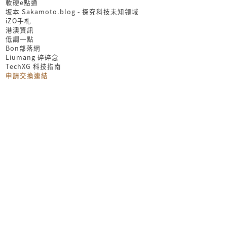
軟硬e點通
坂本 Sakamoto.blog - 探究科技未知領域
iZO手札
港澳資訊
低調一點
Bon部落網
Liumang 碎碎念
TechXG 科技指南
申請交換連結