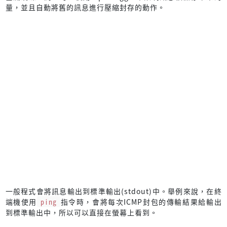
量，並且自動將舊的訊息進行壓縮封存的動作。
一般程式會將訊息輸出到標準輸出(stdout)中。舉例來說，在終
端機使用
ping
指令時，會將每次ICMP封包的傳輸結果給輸出
到標準輸出中，所以可以直接在螢幕上看到。