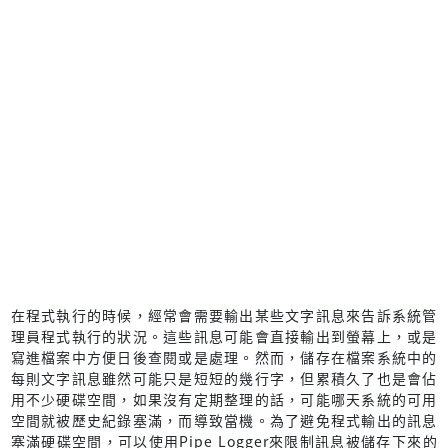
在程式執行的時候，經常會需要輸出某些文字訊息來告訴系統管
理員程式執行的狀況。這些訊息可能會直接輸出到螢幕上，或是
寫進檔案中方便日後查閱或是處理。然而，儲存在檔案系統中的
每則文字訊息雖然可能只是短短的幾行字，但累積久了也是會佔
用不少硬碟空間，如果沒有定期整理的話，可能哪天系統的可用
空間就被歷史紀錄塞滿，而導致當機。為了避免程式輸出的訊息
塞滿硬碟空間，可以使用Pipe Logger來限制訊息被儲存下來的