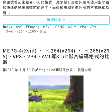
像訊號看起來差異不大的格式，減少儲存影像訊號所佔用空間和
加快傳送影像訊號時的速度，而這種壓縮影像訊號的方式就稱為
有...
繼續閱讀
AV1
、
AVC
、
FFmpeg
、
HEVC
、
PSNR
、
SSIM
、
VP8
、
VP9
、
Xvid
、
x264
、
x265
、
影音
MEPG-4(Xvid)、H.264(x264)、H.265(x26
5)、VP8、VP9、AV1等8-bit影片編碼格式的比
較
2019 年 4 月 10 日
Magic Len
研究分享
、
軟體介紹