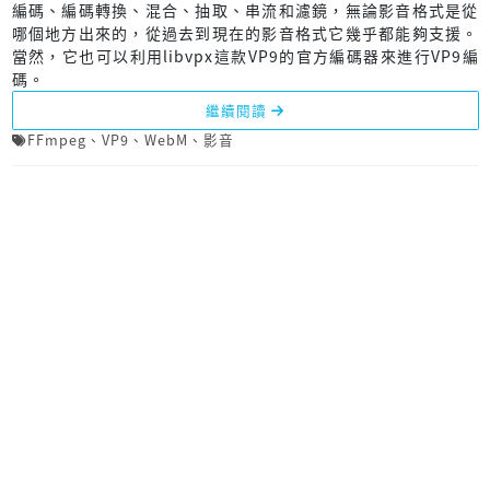
編碼、編碼轉換、混合、抽取、串流和濾鏡，無論影音格式是從
哪個地方出來的，從過去到現在的影音格式它幾乎都能夠支援。
當然，它也可以利用libvpx這款VP9的官方編碼器來進行VP9編
碼。
繼續閱讀
FFmpeg
、
VP9
、
WebM
、
影音