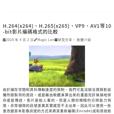
H.264(x264)、H.265(x265)、VP9、AV1等10
-bit影片編碼格式的比較
2020 年 4 月 2 日
Magic Len
研究分享
、
軟體介紹
由於儲存空間和資料傳輸速度的限制，我們可能沒辦法將錄影設
備所錄製到的資訊，或是藉由軟體演算出來的畫面完好無損地保
存或是傳送。影片是給人看的，但是人類的眼睛的分辨能力有
限，非常細微的訊號差異其實感受不太出來，因此可以使用一些
會改變原本影像訊號的方式來將其重新編碼(Encode)成和原始影