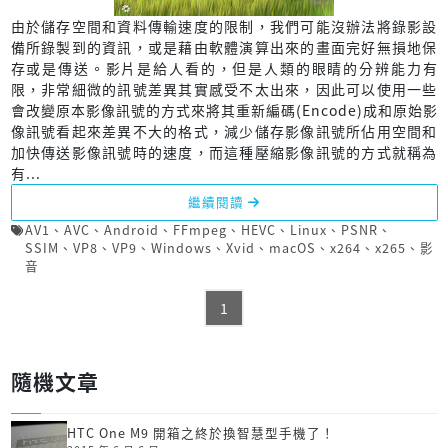
由於儲存空間和資料傳輸速度的限制，我們可能沒辦法將錄影設
備所錄製到的資訊，或是藉由軟體演算出來的畫面完好無損地保
存或是傳送。影片是給人看的，但是人類的眼睛的分辨能力有
限，非常細微的訊號差異其實感受不太出來，因此可以使用一些
會改變原本影像訊號的方式來將其重新編碼(Encode)成和原始影
像訊號看起來差異不大的格式，減少儲存影像訊號所佔用空間和
加快傳送影像訊號時的速度，而這種壓縮影像訊號的方式就稱為
有...
繼續閱讀
AV1
、
AVC
、
Android
、
FFmpeg
、
HEVC
、
Linux
、
PSNR
、
SSIM
、
VP8
、
VP9
、
Windows
、
Xvid
、
macOS
、
x264
、
x265
、
影
音
1
隨機文章
HTC One M9 開箱之終於換智慧型手機了！