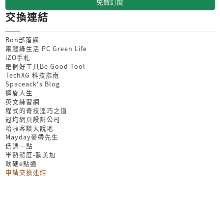
免費訂閱
交換連結
Bon部落網
電腦綠生活 PC Green Life
iZO手札
是個好工具Be Good Tool
TechXG 科技指南
Spaceack's Blog
迴旋人生
英文練習網
程式的奇技淫巧之道
冠均網頁設計公司
哈啦客談天說地
Mayday麥帶先生
低調一點
半熟態度-歐美加
軟硬e點通
申請交換連結