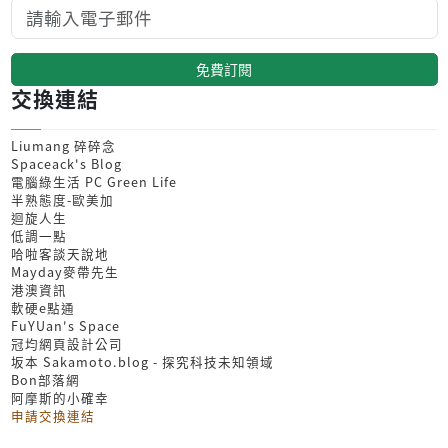
免費訂閱
交換連結
Liumang 碎碎念
Spaceack's Blog
電腦綠生活 PC Green Life
半熟態度-歐美加
迴旋人生
低調一點
哈啦客談天說地
Mayday麥帶先生
港澳資訊
軟硬e點通
FuYUan's Space
冠均網頁設計公司
坂本 Sakamoto.blog - 探究科技未知領域
Bon部落網
阿摩斯的小確幸
申請交換連結