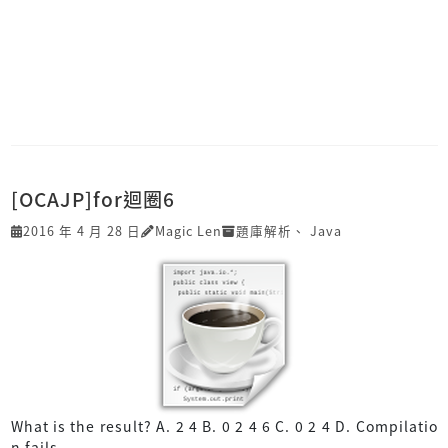
[OCAJP]for迴圈6
2016 年 4 月 28 日
Magic Len
題庫解析
、
Java
What is the result? A. 2 4 B. 0 2 4 6 C. 0 2 4 D. Compilatio
n fails