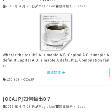
2016 年 4 月 28 日
Magic Len
題庫解析
、
Java
What is the result? A. simaple A B. Capital A C. simaple A
default Capital A D. simaple A default E. Compilation fail
s.
繼續閱讀
1Z0-808
、
OCAJP
[OCAJP]如何輸出0？
2016 年 4 月 28 日
Magic Len
題庫解析
、
Java