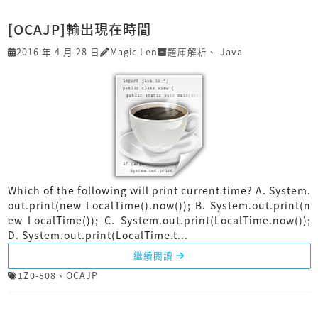
[OCAJP]輸出現在時間
2016 年 4 月 28 日
Magic Len
題庫解析
、
Java
Which of the following will print current time? A. System.
out.print(new LocalTime().now()); B. System.out.print(n
ew LocalTime()); C. System.out.print(LocalTime.now());
D. System.out.print(LocalTime.t...
繼續閱讀
1Z0-808
、
OCAJP