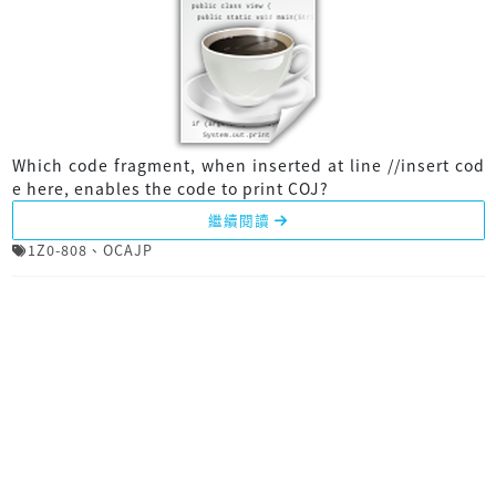
Which code fragment, when inserted at line //insert cod
e here, enables the code to print COJ?
繼續閱讀
1Z0-808
、
OCAJP