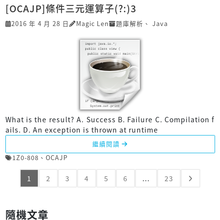
[OCAJP]條件三元運算子(?:)3
2016 年 4 月 28 日
Magic Len
題庫解析
、
Java
What is the result? A. Success B. Failure C. Compilation f
ails. D. An exception is thrown at runtime
繼續閱讀
1Z0-808
、
OCAJP
1
2
3
4
5
6
...
23
隨機文章