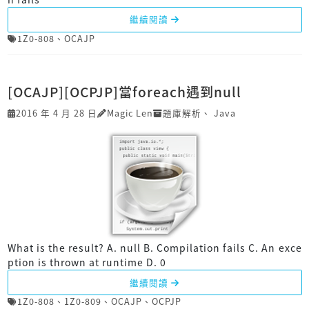
繼續閱讀
1Z0-808
、
OCAJP
[OCAJP][OCPJP]當foreach遇到null
2016 年 4 月 28 日
Magic Len
題庫解析
、
Java
What is the result? A. null B. Compilation fails C. An exce
ption is thrown at runtime D. 0
繼續閱讀
1Z0-808
、
1Z0-809
、
OCAJP
、
OCPJP