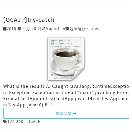
[OCAJP]try-catch
2016 年 4 月 28 日
Magic Len
題庫解析
、
Java
What is the result? A. Caught java.lang.RuntimeExceptio
n: Exception Exception in thread "main" java.lang.Error:
Error at TestApp.doList(TestApp.java: 14) at TestApp.mai
n(TestApp.java: 6) B. E...
繼續閱讀
1Z0-808
、
OCAJP