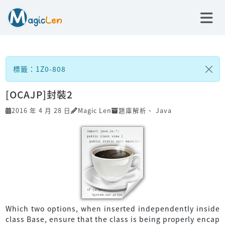
標籤：1Z0-808
[OCAJP]封裝2
2016 年 4 月 28 日
Magic Len
題庫解析
、
Java
Which two options, when inserted independently inside
class Base, ensure that the class is being properly encap