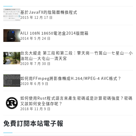
基於JavaFX的陰陽曆轉換程式
2015 年 12 月 17 日
AILI 108N 18650電池盒2014版開箱
2014 年 5 月 24 日
台北大縱走 第三段和第二段：擎天崗─竹篙山─七星山─小
油坑山─大屯山─清天宮
2020 年 7 月 30 日
如何用FFmpeg將影像轉成H.264/MPEG-4 AVC格式？
2020 年 6 月 9 日
如何使用Rust程式語言來產生密碼或是計算密碼強度？密碼
又該如何安全儲存呢？
2018 年 11 月 9 日
免費訂閱本站電子報