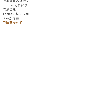
冠均網頁設計公司
Liumang 碎碎念
港澳資訊
TechXG 科技指南
Bon部落網
申請交換連結