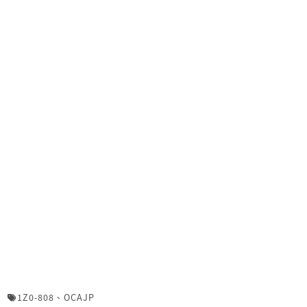
1Z0-808
、
OCAJP