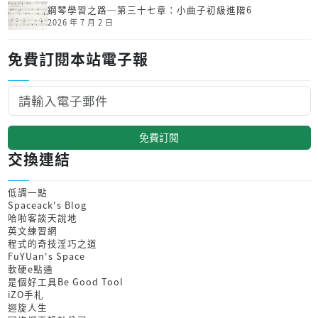
鋼琴學習之路─第三十七章：小曲子初級進階6
2026 年 7 月 2 日
免費訂閱本站電子報
免費訂閱
交換連結
低調一點
Spaceack's Blog
哈啦客談天說地
英文練習網
程式的奇技淫巧之道
FuYUan's Space
軟硬e點通
是個好工具Be Good Tool
iZO手札
迴旋人生