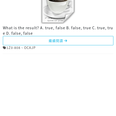
What is the result? A. true, false B. false, true C. true, tru
e D. false, false
繼續閱讀
1Z0-808
、
OCAJP