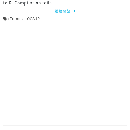
te D. Compilation fails
繼續閱讀
1Z0-808
、
OCAJP