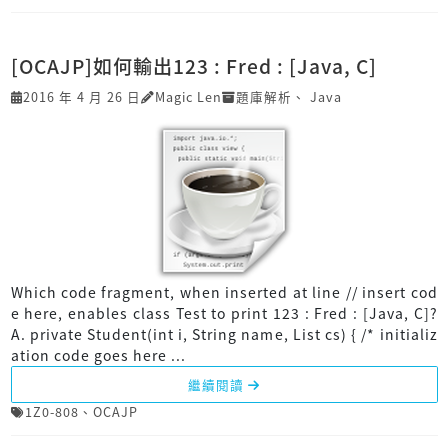
[OCAJP]如何輸出123 : Fred : [Java, C]
2016 年 4 月 26 日
Magic Len
題庫解析
、
Java
Which code fragment, when inserted at line // insert cod
e here, enables class Test to print 123 : Fred : [Java, C]?
A. private Student(int i, String name, List cs) { /* initializ
ation code goes here ...
繼續閱讀
1Z0-808
、
OCAJP