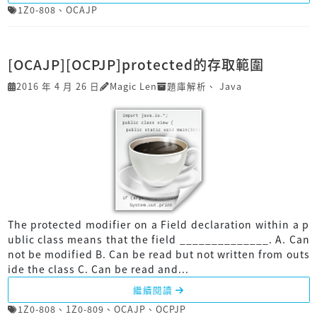
1Z0-808
、
OCAJP
[OCAJP][OCPJP]protected的存取範圍
2016 年 4 月 26 日
Magic Len
題庫解析
、
Java
The protected modifier on a Field declaration within a p
ublic class means that the field ______________. A. Can
not be modified B. Can be read but not written from outs
ide the class C. Can be read and...
繼續閱讀
1Z0-808
、
1Z0-809
、
OCAJP
、
OCPJP