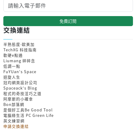
免費訂閱
交換連結
半熟態度-歐美加
TechXG 科技指南
軟硬e點通
Liumang 碎碎念
低調一點
FuYUan's Space
迴旋人生
冠均網頁設計公司
Spaceack's Blog
程式的奇技淫巧之道
阿摩斯的小確幸
Bon部落網
是個好工具Be Good Tool
電腦綠生活 PC Green Life
英文練習網
申請交換連結