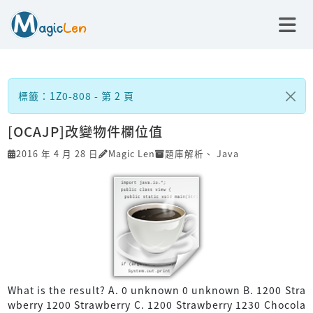
標籤：1Z0-808 - 第 2 頁
[OCAJP]改變物件欄位值
2016 年 4 月 28 日
Magic Len
題庫解析
、
Java
What is the result? A. 0 unknown 0 unknown B. 1200 Stra
wberry 1200 Strawberry C. 1200 Strawberry 1230 Chocola