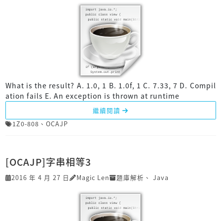
What is the result? A. 1.0, 1 B. 1.0f, 1 C. 7.33, 7 D. Compil
ation fails E. An exception is thrown at runtime
繼續閱讀
1Z0-808
、
OCAJP
[OCAJP]字串相等3
2016 年 4 月 27 日
Magic Len
題庫解析
、
Java