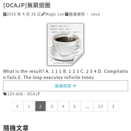
[OCAJP]無窮迴圈
2016 年 4 月 26 日
Magic Len
題庫解析
、
Java
What is the result? A. 1 1 1 B. 1 2 3 C. 2 3 4 D. Compilatio
n fails E. The loop executes infinite times
繼續閱讀
1Z0-808
、
OCAJP
1
2
3
4
5
...
23
隨機文章