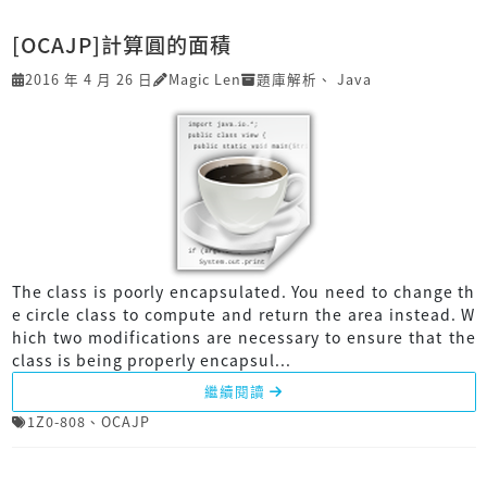
[OCAJP]計算圓的面積
2016 年 4 月 26 日
Magic Len
題庫解析
、
Java
The class is poorly encapsulated. You need to change th
e circle class to compute and return the area instead. W
hich two modifications are necessary to ensure that the
class is being properly encapsul...
繼續閱讀
1Z0-808
、
OCAJP