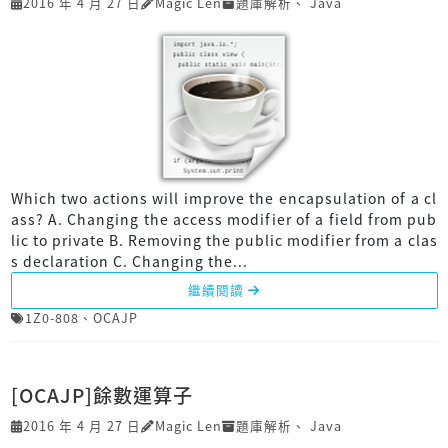
2016 年 4 月 27 日
Magic Len
題庫解析
、
Java
Which two actions will improve the encapsulation of a cl
ass? A. Changing the access modifier of a field from pub
lic to private B. Removing the public modifier from a clas
s declaration C. Changing the...
繼續閱讀
1Z0-808
、
OCAJP
[OCAJP]餘數運算子
2016 年 4 月 27 日
Magic Len
題庫解析
、
Java