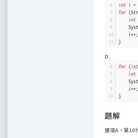
int
i
=
for
 (St
int
    Sys
    i++
}
D.
for
 (
in
int
    Sys
    i++
}
題解
選項A，第10