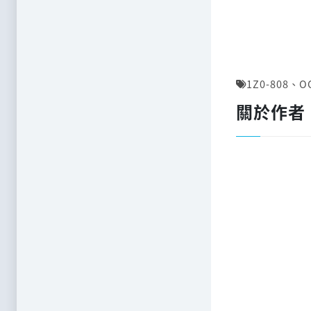
1Z0-808
、
O
關於作者