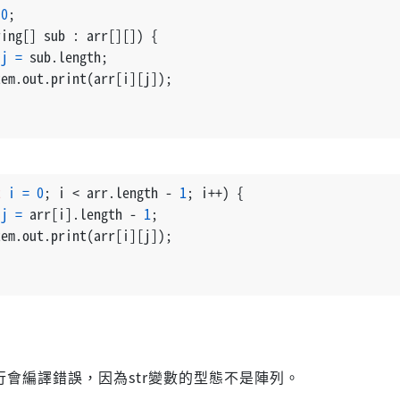
0
;
ring[] sub : arr[][]) {
j
=
 sub.length;
tem.out.print(arr[i][j]);
;
t
i
=
0
; i < arr.length - 
1
; i++) {
j
=
 arr[i].length - 
1
;
tem.out.print(arr[i][j]);
;
行會編譯錯誤，因為str變數的型態不是陣列。