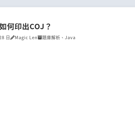
P]如何印出COJ？
28 日
Magic Len
題庫解析
、
Java