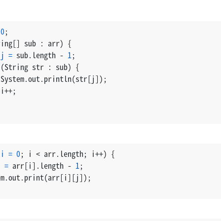
0
;
ring[] sub : arr) {
j
=
 sub.length - 
1
;
 (String str : sub) {
 System.out.println(str[j]);
 i++;
i
=
0
; i < arr.length; i++) {
j
=
 arr[i].length - 
1
;
em.out.print(arr[i][j]);