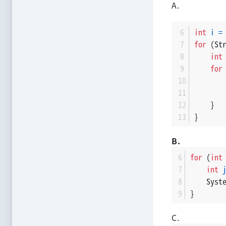
A.
int
i
=
for
 (St
int
for
       
       
    }
}
B.
for
 (
int
int
    Syst
}
C.