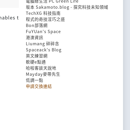
電腦綠生活 PC Green Life
坂本 Sakamoto.blog - 探究科技未知領域
TechXG 科技指南
nables t
程式的奇技淫巧之道
Bon部落網
FuYUan's Space
港澳資訊
Liumang 碎碎念
Spaceack's Blog
英文練習網
軟硬e點通
哈啦客談天說地
Mayday麥帶先生
低調一點
申請交換連結