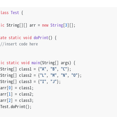
class
Test
 {
tic
 String[][] arr = 
new
String
[
3
][];
vate
static
void
doPrint
()
 {
//insert code here
lic
static
void
main
(String[] args)
 {
 String[] class1 = {
"A"
, 
"B"
, 
"C"
};
 String[] class2 = {
"L"
, 
"M"
, 
"N"
, 
"O"
};
 String[] class3 = {
"I"
, 
"J"
};
 arr[
0
] = class1;
 arr[
1
] = class2;
 arr[
2
] = class3;
 Test.doPrint();