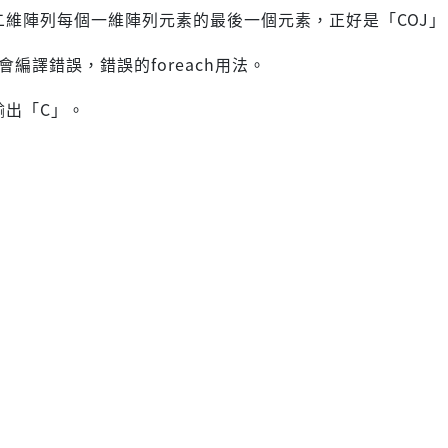
二維陣列每個一維陣列元素的最後一個元素，正好是「COJ」
會編譯錯誤，錯誤的foreach用法。
輸出「C」。