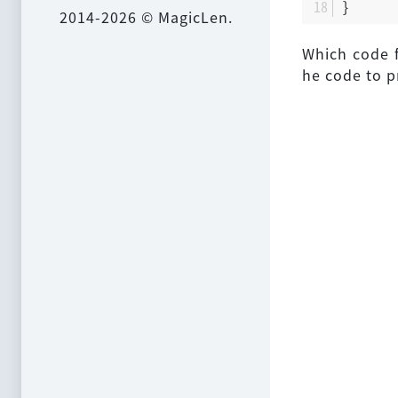
}
2014-2026 © MagicLen.
Which code f
he code to p