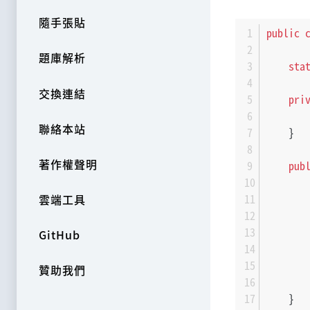
隨手張貼
public
題庫解析
sta
交換連結
pri
聯絡本站
    }
著作權聲明
pub
       
       
雲端工具
       
       
GitHub
       
       
贊助我們
       
    }