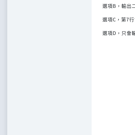
選項B，輸出
選項C，第7行
選項D，只會