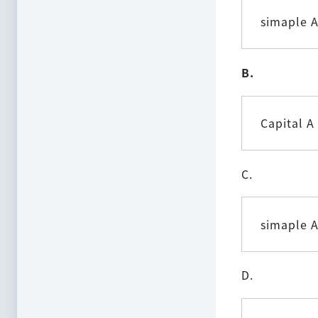
simaple 
B.
Capital A
C.
simaple A
D.