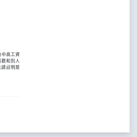
台中高工資
喜歡和別人
且請註明是