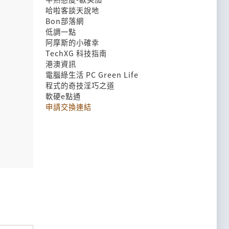
哈啦客談天說地
Bon部落網
低調一點
阿摩斯的小確幸
TechXG 科技指南
港澳資訊
電腦綠生活 PC Green Life
程式的奇技淫巧之道
軟硬e點通
申請交換連結