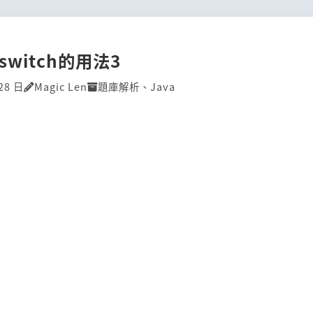
]switch的用法3
28 日
Magic Len
題庫解析
、
Java