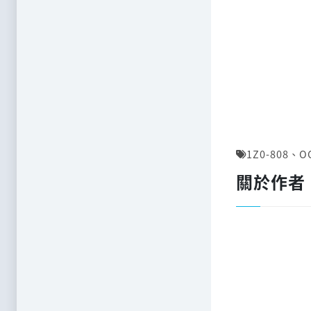
1Z0-808
、
O
關於作者