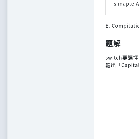
simaple A
E. Compilatio
題解
switch要
輸出「Capita