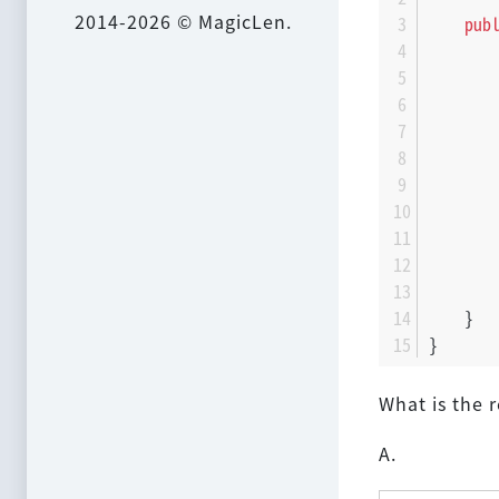
2014-2026 © MagicLen.
pub
       
       
       
       
    }
}
What is the r
A.