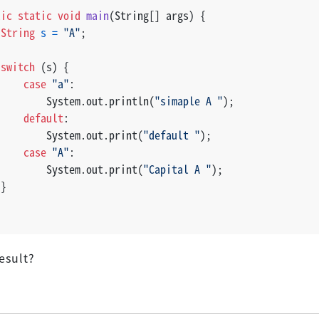
lic
static
void
main
(String[] args)
 {
String
s
=
"A"
;
switch
 (s) {
case
"a"
:
         System.out.println(
"simaple A "
);
default
:
         System.out.print(
"default "
);
case
"A"
:
         System.out.print(
"Capital A "
);
 }
esult?