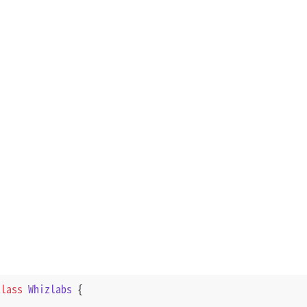
class
Whizlabs
 {