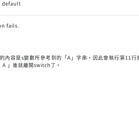
 default
n fails.
選擇的內容是s變數所參考到的「A」字串，因此會執行第11行的
l A 」後就離開switch了。