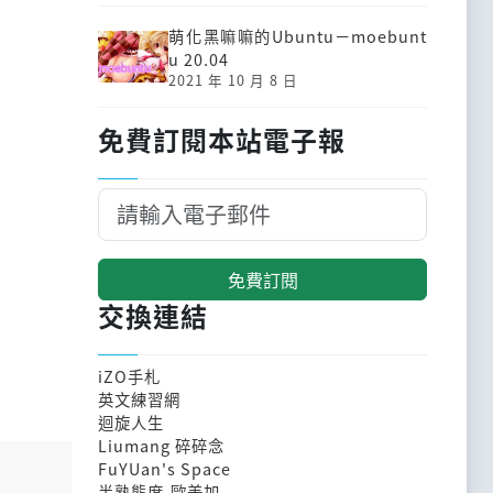
萌化黑嘛嘛的Ubuntu－moebunt
u 20.04
2021 年 10 月 8 日
免費訂閱本站電子報
免費訂閱
交換連結
iZO手札
英文練習網
迴旋人生
Liumang 碎碎念
FuYUan's Space
半熟態度-歐美加