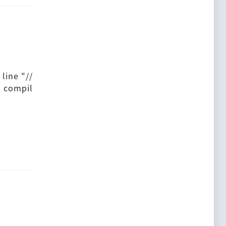
line "//
o compil