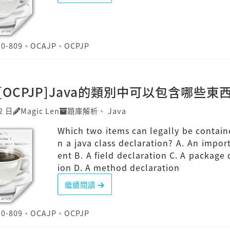
Z0-809
、
OCAJP
、
OCPJP
P][OCPJP]Java的類別中可以包含哪些東
2 日
Magic Len
題庫解析
、
Java
Which two items can legally be contain
n a java class declaration? A. An impor
ent B. A field declaration C. A package 
ion D. A method declaration
繼續閱讀
Z0-809
、
OCAJP
、
OCPJP