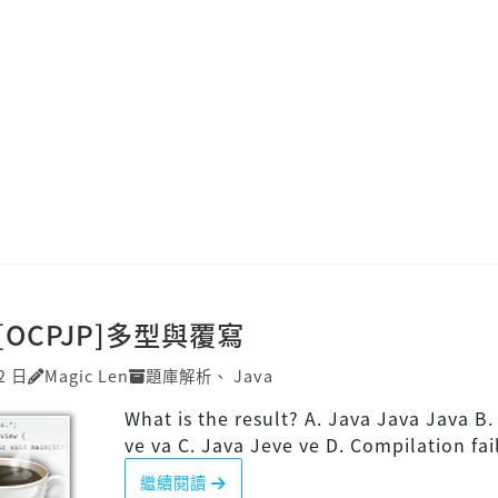
][OCPJP]多型與覆寫
2 日
Magic Len
題庫解析
、
Java
What is the result? A. Java Java Java B.
ve va C. Java Jeve ve D. Compilation fai
繼續閱讀