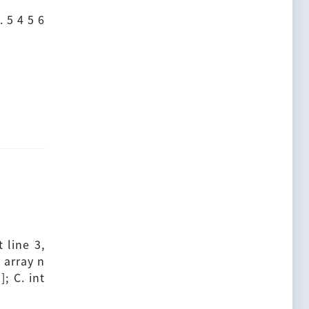
. 5 4 5 6
 line 3,
 array n
]; C. int