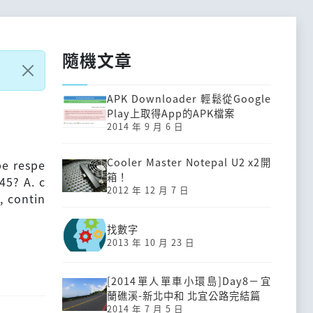
隨機文章
APK Downloader 輕鬆從Google
Play上取得App的APK檔案
2014 年 9 月 6 日
Cooler Master Notepal U2 x2開
e respe
箱！
45? A. c
2012 年 12 月 7 日
, contin
找數字
2013 年 10 月 23 日
[2014單人單車小環島]Day8－宜
蘭礁溪-新北中和 北宜公路完結篇
2014 年 7 月 5 日