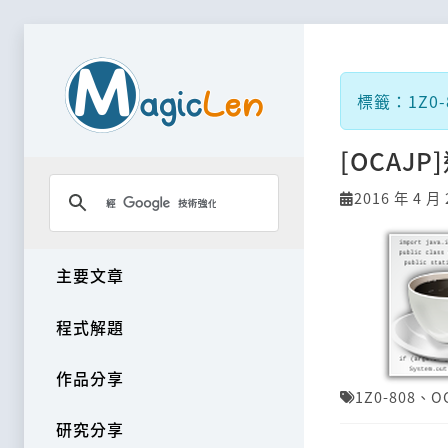
標籤：1Z0-8
[OCAJ
2016 年 4 月 
主要文章
程式解題
作品分享
1Z0-808
、
O
研究分享