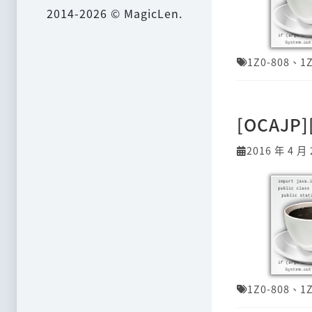
2014-2026 © MagicLen.
1Z0-808
、
1
[OCAJ
2016 年 4 月 
1Z0-808
、
1