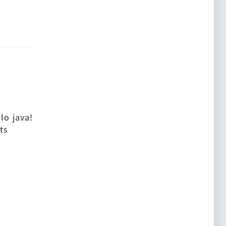
lo java!
ts