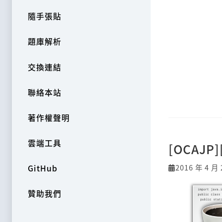
隨手張貼
題庫解析
交換連結
聯絡本站
著作權聲明
雲端工具
[OCAJP
2016 年 4 月 
GitHub
贊助我們