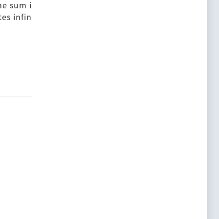
he sum i
es infin