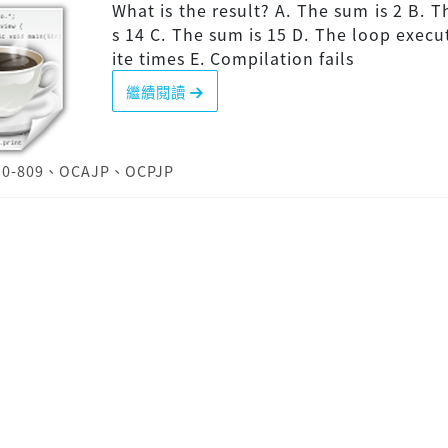
What is the result? A. The sum is 2 B. T
s 14 C. The sum is 15 D. The loop execut
ite times E. Compilation fails
繼續閱讀
Z0-809
、
OCAJP
、
OCPJP