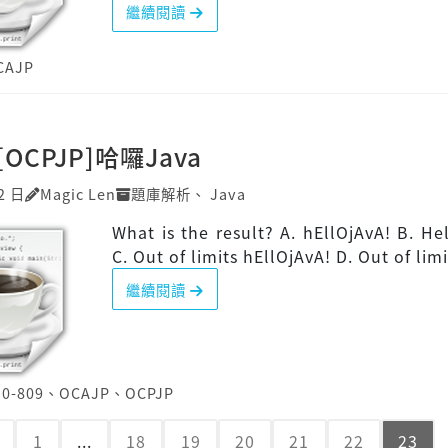
繼續閱讀
CAJP
][OCPJP]哈囉Java
2 日
Magic Len
題庫解析
、
Java
What is the result? A. hEllOjAvA! B. Hel
C. Out of limits hEllOjAvA! D. Out of limi
繼續閱讀
Z0-809
、
OCAJP
、
OCPJP
1
...
18
19
20
21
22
23