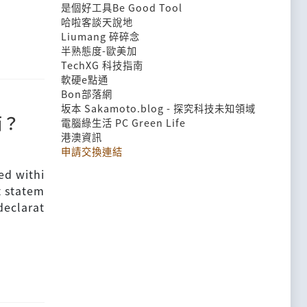
是個好工具Be Good Tool
哈啦客談天說地
Liumang 碎碎念
半熟態度-歐美加
TechXG 科技指南
軟硬e點通
Bon部落網
坂本 Sakamoto.blog - 探究科技未知領域
西？
電腦綠生活 PC Green Life
港澳資訊
申請交換連結
ed withi
t statem
declarat