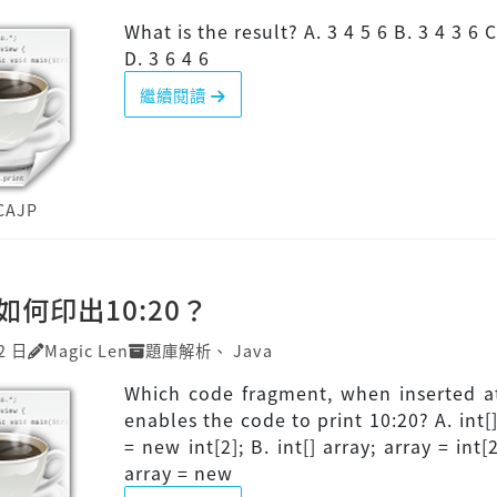
What is the result? A. 3 4 5 6 B. 3 4 3 6 C
D. 3 6 4 6
繼續閱讀
CAJP
]如何印出10:20？
2 日
Magic Len
題庫解析
、
Java
Which code fragment, when inserted at
enables the code to print 10:20? A. int[]
= new int[2]; B. int[] array; array = int[2
array = new