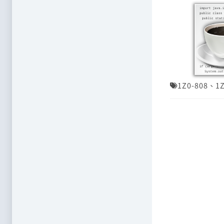
1Z0-808
、
1