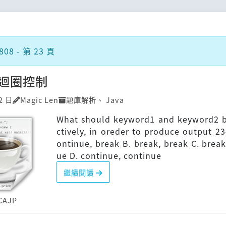
08 - 第 23 頁
P]迴圈控制
2 日
Magic Len
題庫解析
、
Java
What should keyword1 and keyword2 b
ctively, in oreder to produce output 23
ontinue, break B. break, break C. break
ue D. continue, continue
繼續閱讀
CAJP