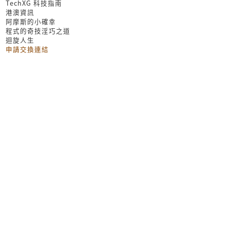
TechXG 科技指南
港澳資訊
阿摩斯的小確幸
程式的奇技淫巧之道
迴旋人生
申請交換連結