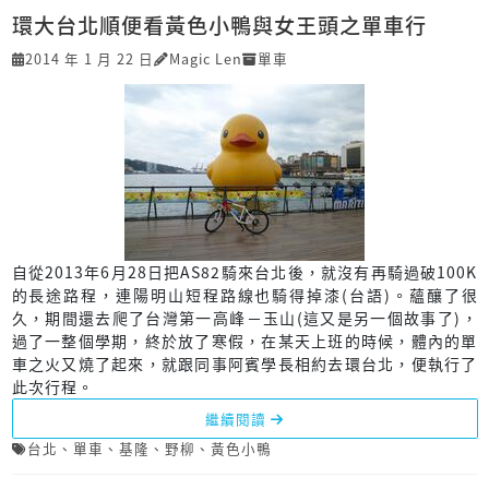
環大台北順便看黃色小鴨與女王頭之單車行
2014 年 1 月 22 日
Magic Len
單車
自從2013年6月28日把AS82騎來台北後，就沒有再騎過破100K
的長途路程，連陽明山短程路線也騎得掉漆(台語)。蘊釀了很
久，期間還去爬了台灣第一高峰－玉山(這又是另一個故事了)，
過了一整個學期，終於放了寒假，在某天上班的時候，體內的單
車之火又燒了起來，就跟同事阿賓學長相約去環台北，便執行了
此次行程。
繼續閱讀
台北
、
單車
、
基隆
、
野柳
、
黃色小鴨