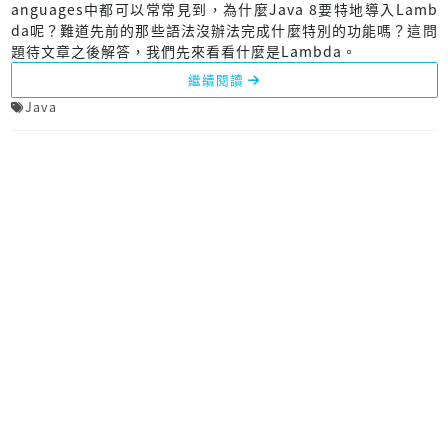
anguages中都可以常常見到，為什麼Java 8要特地導入Lamb
da呢？難道先前的那些語法沒辦法完成什麼特別的功能嗎？這問
題待文章之後解答，我們先來看看什麼是Lambda。
繼續閱讀
Java