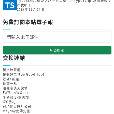
TypeScript 學習之路─第二章：用TypeScript寫個猜數字
程式吧！
2019 年 11 月 14 日
免費訂閱本站電子報
免費訂閱
交換連結
英文練習網
是個好工具Be Good Tool
軟硬e點通
低調一點
哈啦客談天說地
FuYUan's Space
半熟態度-歐美加
iZO手札
冠均網頁設計公司
Mayday麥帶先生