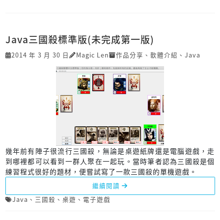
Java三國殺標準版(未完成第一版)
2014 年 3 月 30 日
Magic Len
作品分享
、
軟體介紹
、
Java
幾年前有陣子很流行三國殺，無論是桌遊紙牌還是電腦遊戲，走
到哪裡都可以看到一群人聚在一起玩。當時筆者認為三國殺是個
練習程式很好的題材，便嘗試寫了一款三國殺的單機遊戲。
繼續閱讀
Java
、
三國殺
、
桌遊
、
電子遊戲