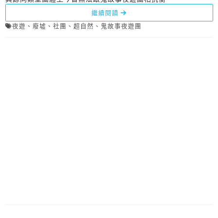
繼續閱讀
夜遊
、
廢墟
、
社團
、
超自然
、
鬼故事夜遊團