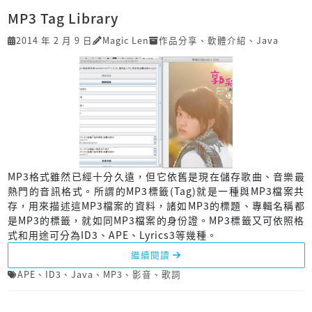
MP3 Tag Library
2014 年 2 月 9 日
Magic Len
作品分享
、
軟體介紹
、
Java
MP3格式雖然已經十分久遠，但它依舊是現在儲存歌曲、音樂最
熱門的音訊格式。所謂的MP3標籤(Tag)就是一種與MP3檔案共
存，用來描述這MP3檔案的資料，諸如MP3的標題、專輯名稱都
是MP3的標籤，就如同MP3檔案的身份證。MP3標籤又可依照格
式和用途可分為ID3、APE、Lyrics3等幾種。
繼續閱讀
APE
、
ID3
、
Java
、
MP3
、
影音
、
歌詞