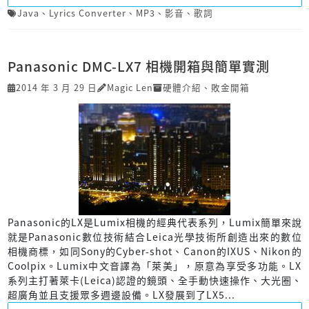
Java
、
Lyrics Converter
、
MP3
、
影音
、
歌詞
Panasonic DMC-LX7 相機開箱與簡單實測
2014 年 3 月 29 日
Magic Len
硬體介紹
、
敗金開箱
Panasonic的LX是Lumix相機的經典代表系列，Lumix簡單來說
就是Panasonic數位技術結合Leica光學技術所創造出來的數位
相機商標，如同Sony的Cyber-shot、Canon的IXUS、Nikon的
Coolpix。Lumix中文音譯為「萊美」，原意為享受多功能。LX
系列主打著萊卡(Leica)認證的鏡頭、全手動快速操作、大光圈、
超廣角並且支援眾多週邊設備。LX發展到了LX5...