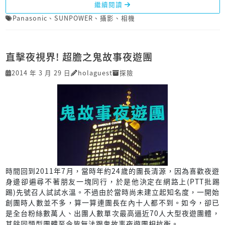
繼續閱讀
Panasonic
、
SUNPOWER
、
攝影
、
相機
直擊夜視界! 超膽之鬼故事夜遊團
2014 年 3 月 29 日
holaguest
探險
時間回到2011年7月，當時年約24歲的團長清源，因為喜歡夜遊
身邊卻遍尋不著朋友一塊同行，於是他決定在網路上(PTT批踢
踢)先號召人試試水溫。不過由於當時尚未建立起知名度，一開始
創團時人數並不多，算一算連團長在內十人都不到。如今，卻已
是全台粉絲數萬人、出團人數單次最高逼近70人大型夜遊團體，
其餘同類型團體至今皆無法跟鬼故事夜遊團相抗衡。