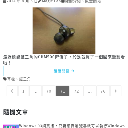
2014 年 4 月 3 日
Magic Len
硬體介紹
、
敗金開箱
最近聽說鐵三角的CKM500降價了，於是就買了一個回來聽聽看
啦！
繼續閱讀
耳機
、
鐵三角
1
...
70
71
72
...
76
隨機文章
Windows 93網頁版，只要網頁瀏覽器就可以執行Windows