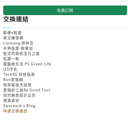
免費訂閱
交換連結
軟硬e點通
英文練習網
Liumang 碎碎念
半熟態度-歐美加
程式的奇技淫巧之道
低調一點
電腦綠生活 PC Green Life
iZO手札
TechXG 科技指南
Bon部落網
哈啦客談天說地
是個好工具Be Good Tool
冠均網頁設計公司
港澳資訊
Spaceack's Blog
申請交換連結