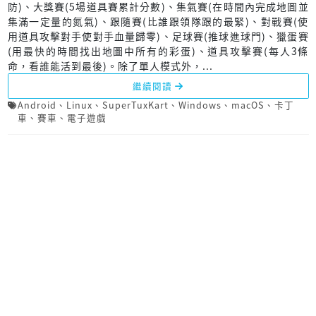
防)、大獎賽(5場道具賽累計分數)、集氣賽(在時間內完成地圖並
集滿一定量的氮氣)、跟隨賽(比誰跟領隊跟的最緊)、對戰賽(使
用道具攻擊對手使對手血量歸零)、足球賽(推球進球門)、獵蛋賽
(用最快的時間找出地圖中所有的彩蛋)、道具攻擊賽(每人3條
命，看誰能活到最後)。除了單人模式外，...
繼續閱讀
Android
、
Linux
、
SuperTuxKart
、
Windows
、
macOS
、
卡丁
車
、
賽車
、
電子遊戲