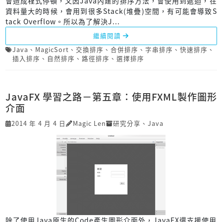
會造成程式停頓，又因Java內建的排序方法，會使用到遞迴，在
資料量大的時候，會用到很多Stack(堆疊)空間，有可能會導致S
tack Overflow。所以為了解決J...
繼續閱讀
Java
、
MagicSort
、
交換排序
、
合併排序
、
字串排序
、
快速排序
、
插入排序
、
自然排序
、
路徑排序
、
選擇排序
JavaFX 學習之路－第五章：使用FXML製作圖形
介面
2014 年 4 月 4 日
Magic Len
研究分享
、
Java
除了使用Java原生的Code產生圖形介面外，JavaFX還支援使用