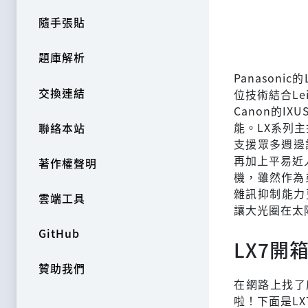
隨手張貼
題庫解析
Panasoni
交換連結
位技術結合Le
Canon的IX
能。LX系列主
聯絡本站
支援眾多週邊
再加上平易近
著作權聲明
機，雖然作為
雜訊抑制能力
雲端工具
讓大光圈在太
GitHub
LX7開
贊助我們
在網路上找了
啦！下面是LX