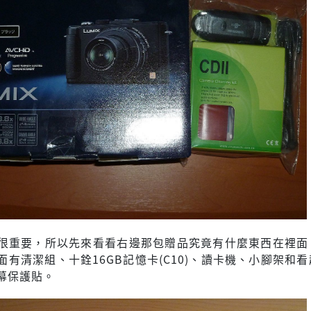
很重要，所以先來看看右邊那包贈品究竟有什麼東西在裡面
面有清潔組、十銓16GB記憶卡(C10)、讀卡機、小腳架和
幕保護貼。