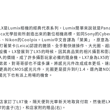
c的LX是Lumix相機的經典代表系列，Lumix簡單來說就是Pana
ica光學技術所創造出來的數位相機商標，如同Sony的Cyber-
US、Nikon的Coolpix。Lumix中文音譯為「萊美」，原意
打著萊卡(Leica)認證的鏡頭、全手動快速操作、大光圈、
設備。LX發展到了LX5的時候，因其高品質的相片攝影和影
人的價錢，成了許多攝影玩家必備的隨身機。LX7身為LX5
弟弟，對哥哥卻也不遑多讓，將感光元件改成成本更低、速
更高的CMOS感光元件，光圈更是提升到F/1.4，還內建N
陽光下也有派上用場的機會。
箱
店家訂了LX7後，隔天便到光華新天地取貨付款，然後把LX
7的盒子(左)，和店家附的贈品(右)。