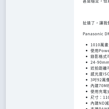
甚是穩定，但寫
扯遠了，讓我
Panasonic
1010萬
使用Pow
錄影格式可達
24-90
近拍距離
感光度ISO
3吋92萬像
內建70M
使用充電式
尺寸：110.
內建ND
支援RA