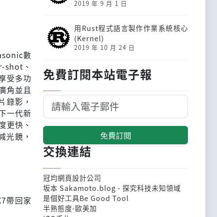
2019 年 9 月 1 日
用Rust程式語言製作作業系統核心
(Kernel)
2019 年 10 月 24 日
sonic數
shot、
免費訂閱本站電子報
為享受多功
超廣角並且
片錄影，
的下一代新
度更快、
免費訂閱
D減光鏡，
交換連結
冠均網頁設計公司
坂本 Sakamoto.blog - 探究科技未知領域
是個好工具Be Good Tool
7帶回家
半熟態度-歐美加