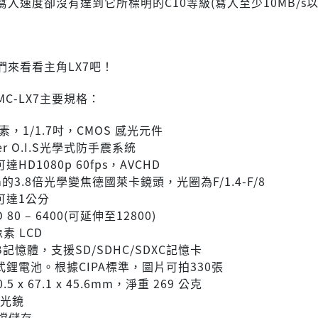
入速度卻沒有達到它所標明的C10等級(寫入至少10MB/s以
們來看看主角LX7吧！
 DMC-LX7主要規格：
畫素，1/1.7吋，CMOS 感光元件
er O.I.S光學式防手震系統
HD1080p 60fps，AVCHD
mm的3.8倍光學變焦德國萊卡鏡頭，光圈為F/1.4-F/8
可達1公分
 80 – 6400(可延伸至12800)
素 LCD
B記憶體，支援SD/SDHC/SDXC記憶卡
鋰電池。根據CIPA標準，圖片可拍330張
5 x 67.1 x 45.6mm，淨重 269 公克
減光鏡
W檔儲存