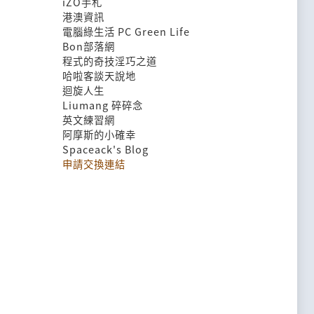
iZO手札
港澳資訊
電腦綠生活 PC Green Life
Bon部落網
程式的奇技淫巧之道
哈啦客談天說地
迴旋人生
Liumang 碎碎念
英文練習網
阿摩斯的小確幸
Spaceack's Blog
申請交換連結