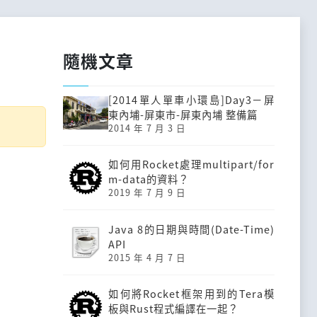
隨機文章
[2014單人單車小環島]Day3－屏
東內埔-屏東市-屏東內埔 整備篇
2014 年 7 月 3 日
如何用Rocket處理multipart/for
m-data的資料？
2019 年 7 月 9 日
Java 8的日期與時間(Date-Time)
API
2015 年 4 月 7 日
如何將Rocket框架用到的Tera模
板與Rust程式編譯在一起？