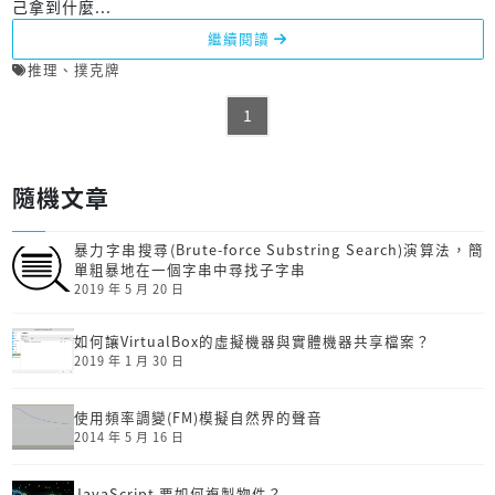
己拿到什麼...
繼續閱讀
推理
、
撲克牌
1
隨機文章
暴力字串搜尋(Brute-force Substring Search)演算法，簡
單粗暴地在一個字串中尋找子字串
2019 年 5 月 20 日
如何讓VirtualBox的虛擬機器與實體機器共享檔案？
2019 年 1 月 30 日
使用頻率調變(FM)模擬自然界的聲音
2014 年 5 月 16 日
JavaScript 要如何複製物件？