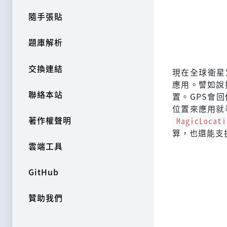
隨手張貼
題庫解析
交換連結
現在全球衛星
應用。譬如說
聯絡本站
置。GPS會
位置來應用就
著作權聲明
MagicLocati
算，也還能支
雲端工具
GitHub
贊助我們