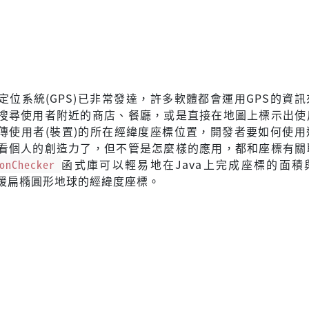
定位系統(GPS)已非常發達，許多軟體都會運用GPS的資
搜尋使用者附近的商店、餐廳，或是直接在地圖上標示出使
回傳使用者(裝置)的所在經緯度座標位置，開發者要如何使用
看個人的創造力了，但不管是怎麼樣的應用，都和座標有關
onChecker
函式庫可以輕易地在Java上完成座標的面積
援扁橢圓形地球的經緯度座標。