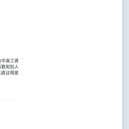
台中高工資
喜歡和別人
且請註明是