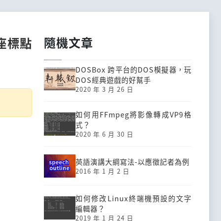
隨機文章
座標點
DOSBox 跨平台的DOS模擬器，玩
DOS經典遊戲的好幫手
2020 年 3 月 26 日
如何用FFmpeg將影像轉成VP9格
式？
2020 年 6 月 30 日
英語演講大綱寫法-以應徵記者為例
2016 年 1 月 2 日
如何修改Linux終端機預設的文字
編輯器？
2019 年 1 月 24 日