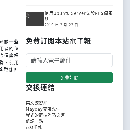
使用Ubuntu Server架設NFS伺服
器
2019 年 3 月 23 日
免費訂閱本站電子報
訊來做一些
用者的位
這個座標
聯，使用
與距離計
免費訂閱
交換連結
英文練習網
Mayday麥帶先生
程式的奇技淫巧之道
低調一點
iZO手札