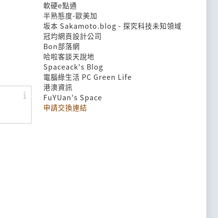
軟硬e點通
半熟態度-歐美加
坂本 Sakamoto.blog - 探究科技未知領域
冠均網頁設計公司
Bon部落網
哈啦客談天說地
Spaceack's Blog
電腦綠生活 PC Green Life
港澳資訊
FuYUan's Space
申請交換連結