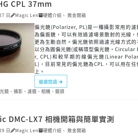
HG CPL 37mm
27 日
Magic Len
硬體介紹
、
敗金開箱
偏光鏡(Polarizer, PL)是一種攝影常用
為偏振鏡，可以有效過濾場景散射的光線，
更為生動自然。偏光鏡依照過濾光線方式的
以分為圓偏光鏡(或稱環型偏光鏡，Circular Po
r, CPL)和較早期的線偏光鏡(Linear Polari
L)，目前常見的偏光鏡為CPL，可以用在
上。
繼續閱讀
光鏡
、
攝影
、
濾鏡
、
相機
、
鏡頭
nic DMC-LX7 相機開箱與簡單實測
29 日
Magic Len
硬體介紹
、
敗金開箱