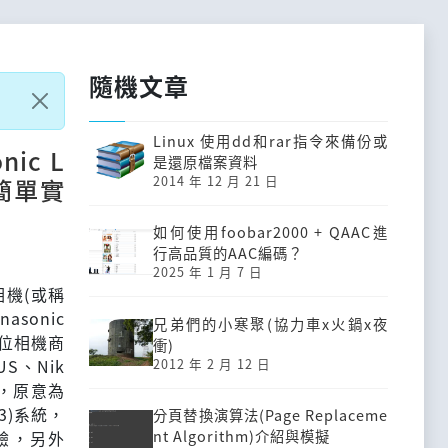
隨機文章
Linux 使用dd和rar指令來備份或
nic L
是還原檔案資料
2014 年 12 月 21 日
與簡單實
如何使用foobar2000 + QAAC進
行高品質的AAC編碼？
2025 年 1 月 7 日
相機(或稱
sonic
兄弟們的小寒聚(協力車x火鍋x夜
數位相機商
衝)
2012 年 2 月 12 日
US、Nik
」，原意為
3)系統，
分頁替換演算法(Page Replaceme
nt Algorithm)介紹與模擬
驗，另外