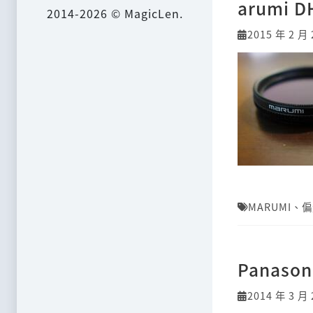
arumi D
2014-2026 © MagicLen.
2015 年 2 月 
MARUMI
、
偏
Panaso
2014 年 3 月 