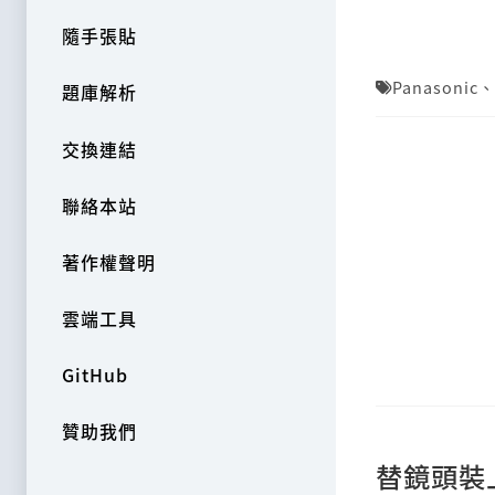
隨手張貼
Panasonic
、
題庫解析
交換連結
聯絡本站
著作權聲明
雲端工具
GitHub
贊助我們
替鏡頭裝