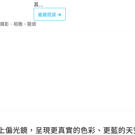
其...
繼續閱讀
攝影
、
相機
、
鏡頭
上偏光鏡，呈現更真實的色彩、更藍的天