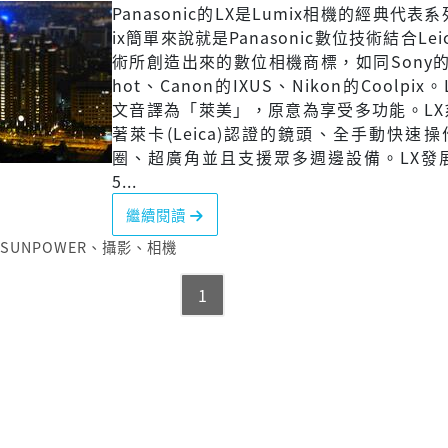
Panasonic的LX是Lumix相機的經典代表
ix簡單來說就是Panasonic數位技術結合Le
術所創造出來的數位相機商標，如同Sony的Cy
hot、Canon的IXUS、Nikon的Coolpix。
文音譯為「萊美」，原意為享受多功能。LX
著萊卡(Leica)認證的鏡頭、全手動快速
圈、超廣角並且支援眾多週邊設備。LX發展
5...
繼續閱讀
SUNPOWER
、
攝影
、
相機
1