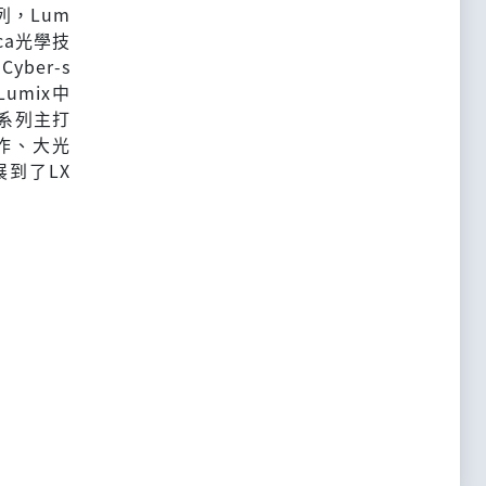
系列，Lum
ica光學技
ber-s
Lumix中
系列主打
操作、大光
到了LX