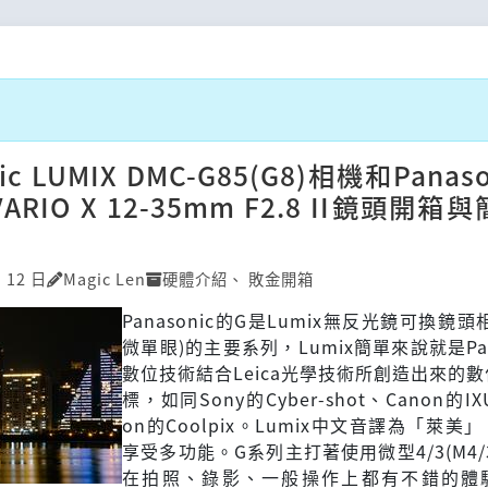
ic LUMIX DMC-G85(G8)相機和Panaso
 VARIO X 12-35mm F2.8 II鏡頭開箱
月 12 日
Magic Len
硬體介紹
、
敗金開箱
Panasonic的G是Lumix無反光鏡可換鏡頭
微單眼)的主要系列，Lumix簡單來說就是Pana
數位技術結合Leica光學技術所創造出來的
標，如同Sony的Cyber-shot、Canon的IX
on的Coolpix。Lumix中文音譯為「萊美
享受多功能。G系列主打著使用微型4/3(M4/
在拍照、錄影、一般操作上都有不錯的體