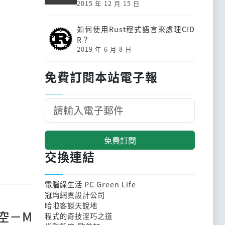
2015 年 12 月 15 日
如何使用Rust程式語言來處理CID
R？
2019 年 6 月 8 日
免費訂閱本站電子報
免費訂閱
交換連結
電腦綠生活 PC Green Life
冠均網頁設計公司
哈啦客談天說地
空－M
程式的奇技淫巧之道