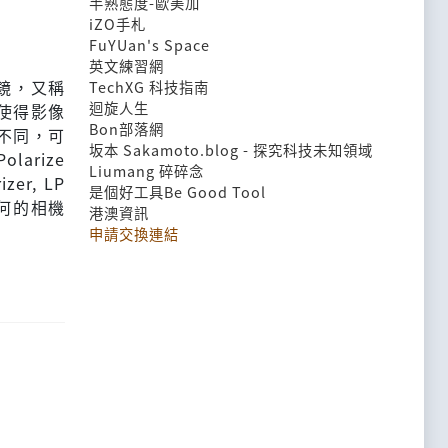
半熟態度-歐美加
iZO手札
FuYUan's Space
英文練習網
的濾鏡，又稱
TechXG 科技指南
迴旋人生
使得影像
Bon部落網
不同，可
坂本 Sakamoto.blog - 探究科技未知領域
larize
Liumang 碎碎念
zer, LP
是個好工具Be Good Tool
任何的相機
港澳資訊
申請交換連結