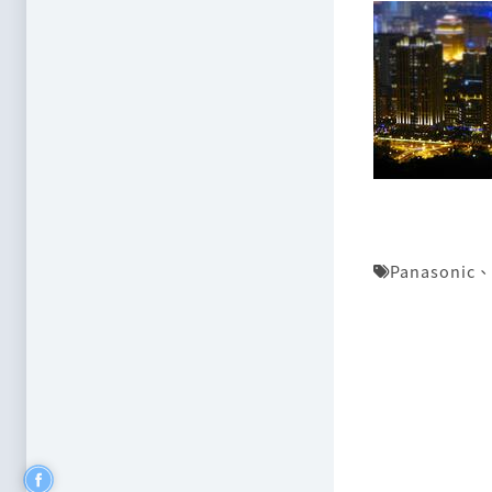
Panasonic
、