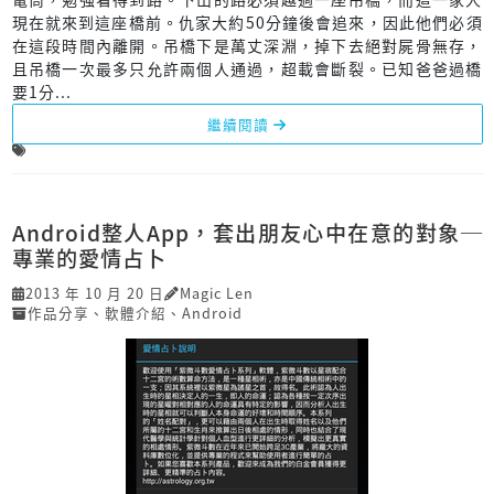
現在就來到這座橋前。仇家大約50分鐘後會追來，因此他們必須
在這段時間內離開。吊橋下是萬丈深淵，掉下去絕對屍骨無存，
且吊橋一次最多只允許兩個人通過，超載會斷裂。已知爸爸過橋
要1分...
繼續閱讀
Android整人App，套出朋友心中在意的對象─
專業的愛情占卜
2013 年 10 月 20 日
Magic Len
作品分享
、
軟體介紹
、
Android