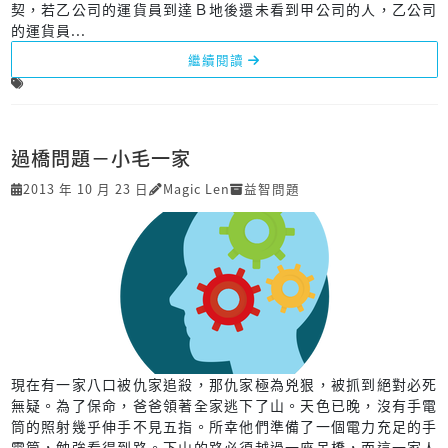
契，若乙公司的運貨員到達Ｂ地後還未看到甲公司的人，乙公司
的運貨員...
繼續閱讀
過橋問題－小毛一家
2013 年 10 月 23 日
Magic Len
益智問題
現在有一家八口被仇家追殺，那仇家極為兇狠，被抓到絕對必死
無疑。為了保命，爸爸領著全家逃下了山。天色已晚，沒有手電
筒的照射幾乎伸手不見五指。所幸他們準備了一個電力充足的手
電筒，勉強看得到路。下山的路必須越過一座吊橋，而這一家人