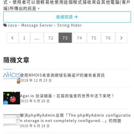
式，使用者可以很輕易地使用這個程式接收來自其他電腦(客戶
端)所傳出的訊息。
繼續閱讀
Java
、
Message Server
、
String Hider
1
...
72
73
74
75
76
隨機文章
使用WHOIS來查詢網域名稱或IP的擁有者資訊
2018 年 12 月 23 日
Agar.io 扮演細菌，在弱肉強食的世界中活下來吧！
2015 年 6 月 20 日
解決phpMyAdmin出現「The phpMyAdmin configuratio
n storage is not completely configured...」的問題
2016 年 6 月 18 日