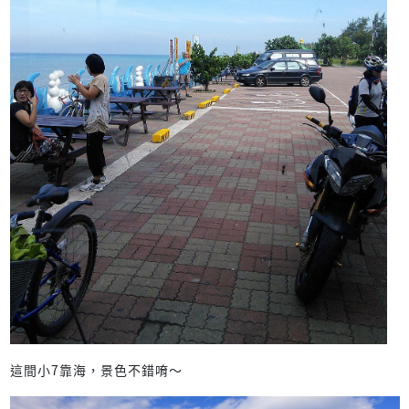
這間小7靠海，景色不錯唷～