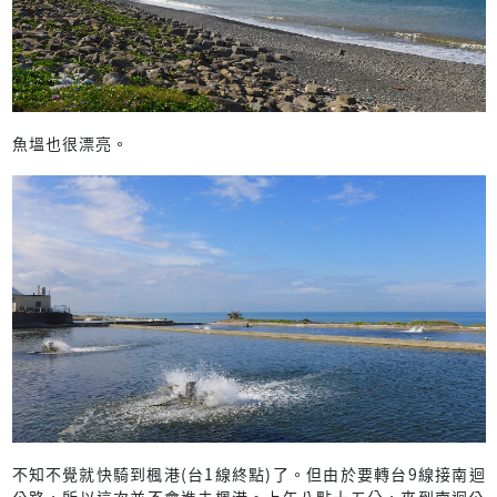
魚塭也很漂亮。
不知不覺就快騎到楓港(台1線終點)了。但由於要轉台9線接南迴
公路，所以這次並不會進去楓港。上午八點十五分，來到南迴公