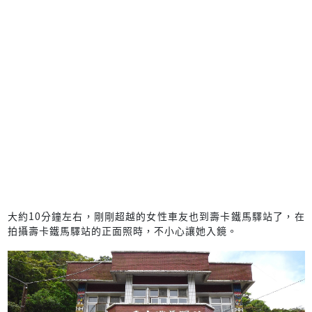
大約10分鐘左右，剛剛超越的女性車友也到壽卡鐵馬驛站了，在
拍攝壽卡鐵馬驛站的正面照時，不小心讓她入鏡。