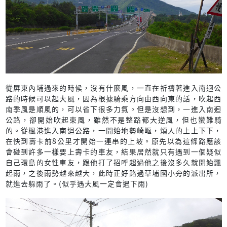
從屏東內埔過來的時候，沒有什麼風，一直在祈禱著進入南迴公
路的時候可以起大風，因為根據騎乘方向由西向東的話，吹起西
南季風是順風的，可以省下很多力氣。但是沒想到，一進入南迴
公路，卻開始吹起東風，雖然不是整路都大逆風，但也蠻難騎
的。從楓港進入南迴公路，一開始地勢崎嶇，煩人的上上下下，
在快到壽卡前8公里才開始一連串的上坡。原先以為這條路應該
會碰到許多一樣要上壽卡的車友，結果居然就只有遇到一個疑似
自己環島的女性車友，跟他打了招呼超過他之後沒多久就開始飄
起雨，之後雨勢越來越大，此時正好路過草埔國小旁的派出所，
就進去躲雨了。(似乎遇大風一定會遇下雨)