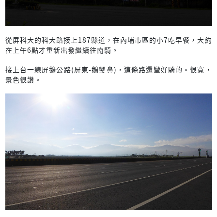
從屏科大的科大路接上187縣道，在內埔市區的小7吃早餐，大約
在上午6點才重新出發繼續往南騎。
接上台一線屏鵝公路(屏東-鵝鑾鼻)，這條路還蠻好騎的。很寬，
景色很讚。