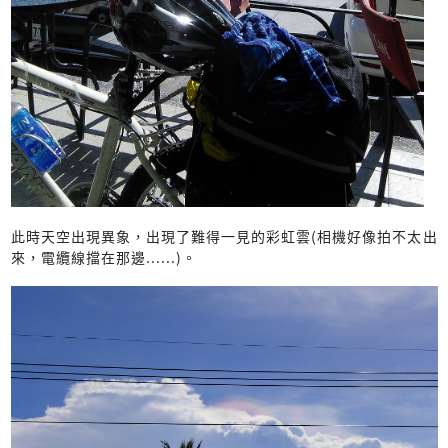
此時天空出現異象，出現了難得一見的彩虹雲(相機好像拍不太出
來，電纜線擋在那邊......)。