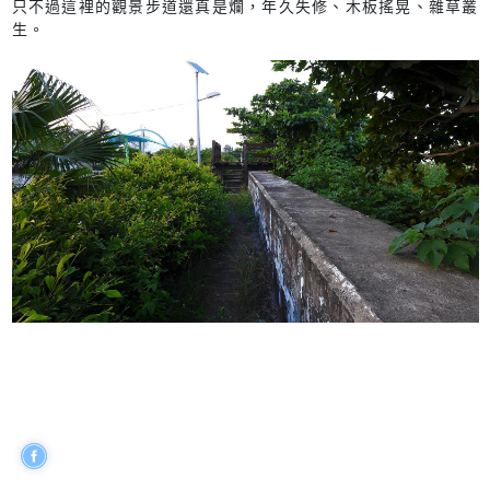
只不過這裡的觀景步道還真是爛，年久失修、木板搖晃、雜草叢
生。