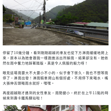
停留了10幾分鐘，看到剛剛超越的車友也從下方淋雨緩緩地爬上
來，原本以為她會跟我一樣跑進派出所躲雨，結果卻沒有，她依
然在雨中奮力地踩著踏版，真是令人佩服的毅力呀！
眼見這場雨要大不大要小不小的，似乎會下很久，我也不想等雨
停了，淋雨出發！淋雨騎車爬山有個好處，不用停下來喝水，嘴
大張伸舌頭喝雨水就好，嘿嘿。
再度超越剛才遇到的女性車友，雨勢變小，終於在上午11點的時
候來到壽卡鐵馬驛站啦！