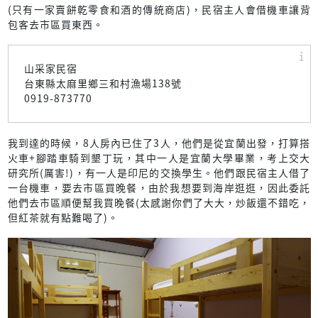
(只有一家賣餅乾零食和酒的傳統商店)，民宿主人會借機車讓背
包客去市區買東西。
山采家民宿
台東縣太麻里鄉三和村漁場138號
0919-873770
我到達的時候，8人房內已住了3人，他們是從宜蘭出發，打算搭
火車+腳踏車騎到墾丁玩，其中一人是宜蘭大學畢業，考上交大
研究所(厲害!)，有一人是印尼的交換學生。他們跟民宿主人借了
一台機車，要去市區買晚餐，由於我想要到海岸逛逛，因此委託
他們去市區順便幫我買晚餐(太感謝你們了大大，炒飯還不錯吃，
但紅茶就有點難喝了)。