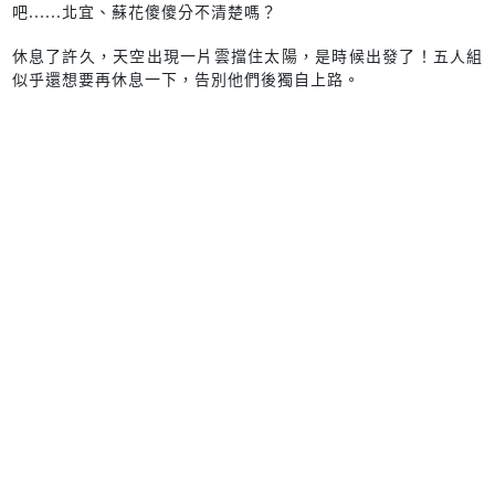
吧......北宜、蘇花傻傻分不清楚嗎？
休息了許久，天空出現一片雲擋住太陽，是時候出發了！五人組
似乎還想要再休息一下，告別他們後獨自上路。