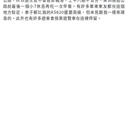
路前最後一個小7休息再吃一次早餐。有許多單車車友都在這個
地方駐足，車子都比我的AS820還要高級，但未見跟我一樣來環
島的。此外也有許多遊客會搭乘遊覽車在這裡停留。