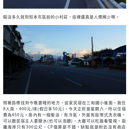
騎沒多久就到知本市區前的小村莊，這裡還真是人煙稀少啊。
照著路標找到今晚要睡的地方，這家民宿在三和國小後面，我住
8人房，400元/床(假日多50元)，今天正好是星期六，所以住宿
費為450元。房內有一個衛浴，有冷氣，外面有投幣式洗衣機，
可以跟民宿主人要開水(也可以泡麵)，大廳可以吃飯看電視，距
離海岸只有300公尺，CP值算是不錯，缺點就是附近沒有商店