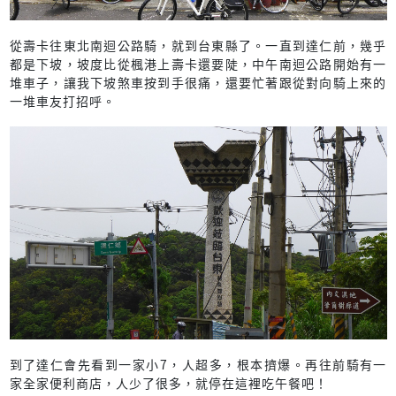
從壽卡往東北南迴公路騎，就到台東縣了。一直到達仁前，幾乎
都是下坡，坡度比從楓港上壽卡還要陡，中午南迴公路開始有一
堆車子，讓我下坡煞車按到手很痛，還要忙著跟從對向騎上來的
一堆車友打招呼。
到了達仁會先看到一家小7，人超多，根本擠爆。再往前騎有一
家全家便利商店，人少了很多，就停在這裡吃午餐吧！