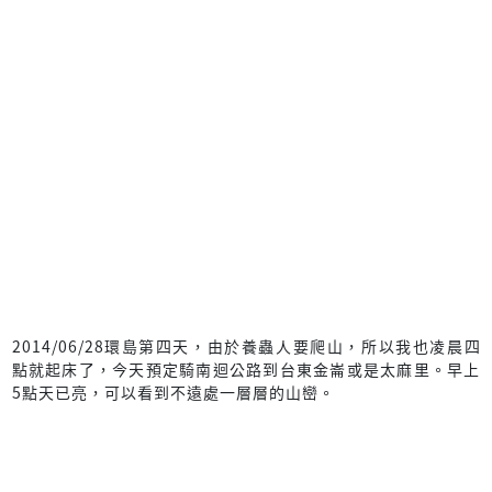
2014/06/28環島第四天，由於養蟲人要爬山，所以我也凌晨四
點就起床了，今天預定騎南迴公路到台東金崙或是太麻里。早上
5點天已亮，可以看到不遠處一層層的山巒。