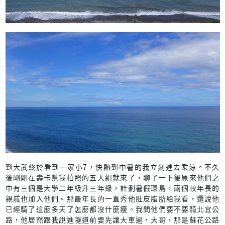
到大武終於看到一家小7，快熱到中暑的我立刻進去乘涼。不久
後剛剛在壽卡幫我拍照的五人組就來了，聊了一下後原來他們之
中有三個是大學二年級升三年級，計劃暑假環島，兩個較年長的
親戚也加入他們。那最年長的一直秀他肚皮脂肪給我看，還說他
已經騎了這麼多天了怎麼都沒什麼瘦。我問他們要不要騎北宜公
路，他居然跟我說進隧道前要先讓大車過，大哥，那是蘇花公路