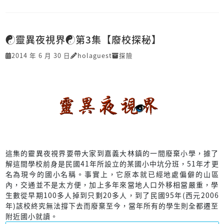
☯靈異夜視界☯第3集【廢校探秘】
2014 年 6 月 30 日
holaguest
探險
這集的靈異夜視界要帶大家到嘉義大林鎮的一間廢棄小學，據了
解這間學校前身是民國41年所設立的某國小中坑分班，51年才更
名為現今的國小名稱。事實上，它原本就已經地處偏僻的山區
內，交通並不是太方便，加上多年來當地人口外移相當嚴重，學
生數從早期100多人掉到只剩20多人，到了民國95年(西元2006
年)該校終究無法撐下去而廢棄至今，當年所有的學生則全都遷至
附近國小就讀。