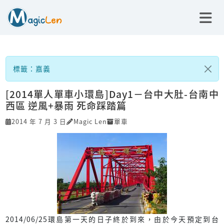
標籤：嘉義
[2014單人單車小環島]Day1－台中大肚-台南中
西區 逆風+暴雨 死命踩踏篇
2014 年 7 月 3 日
Magic Len
單車
2014/06/25環島第一天的日子終於到來，由於今天預定到台