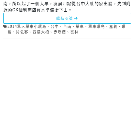
南，所以起了一個大早，凌晨四點從台中大肚的家出發，先到附
近的OK便利商店買水準備衝下山。
繼續閱讀
2014單人單車小環島
、
台中
、
台南
、
單車
、
單車環島
、
嘉義
、
環
島
、
背包客
、
西螺大橋
、
赤崁樓
、
雲林