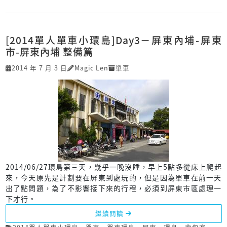
[2014單人單車小環島]Day3－屏東內埔-屏東
市-屏東內埔 整備篇
2014 年 7 月 3 日
Magic Len
單車
2014/06/27環島第三天，幾乎一晚沒睡，早上5點多從床上爬起
來，今天原先是計劃要在屏東到處玩的，但是因為單車在前一天
出了點問題，為了不影響接下來的行程，必須到屏東市區處理一
下才行。
繼續閱讀