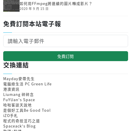
如何用FFmpeg將連續的圖片轉成影片？
2020 年 9 月 15 日
免費訂閱本站電子報
免費訂閱
交換連結
Mayday麥帶先生
電腦綠生活 PC Green Life
港澳資訊
Liumang 碎碎念
FuYUan's Space
哈啦客談天說地
是個好工具Be Good Tool
iZO手札
程式的奇技淫巧之道
Spaceack's Blog