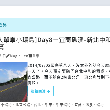
公路
單人單車小環島]Day8－宜蘭礁溪-新北中
篇
5 日
Magic Len
單車
2014/07/02環島第八天，沒意外的話今天
一天了。今天預定要騎回台北中和的租處，
宜公路，而不騎台2線東北角，東北角等到下
再騎。
繼續閱讀
車小環島
、
北宜公路
、
台北
、
單車
、
單車環島
、
宜蘭
、
溫泉
、
環島