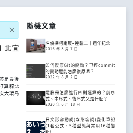
隨機文章
名偵探柯南展–連載二十週年紀念
和 北宜
2016 年 3 月 7 日
如何復原Git的變動？已經commit
的變動還能怎麼復原呢？
2022 年 8 月 2 日
應該是最後
打算騎北
電腦是怎麼進行四則運算的？前序
次大環島
式、中序式、後序式又是什麼？
2020 年 6 月 18 日
日文形容動詞(な形容詞)變化筆記
(1套公式、5種型態與常用16種變
化)