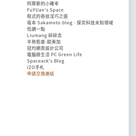
阿摩斯的小確幸
FuYUan's Space
程式的奇技淫巧之道
坂本 Sakamoto.blog - 探究科技未知領域
低調一點
Liumang 碎碎念
半熟態度-歐美加
冠均網頁設計公司
電腦綠生活 PC Green Life
Spaceack's Blog
iZO手札
申請交換連結