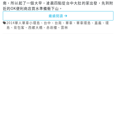
南，所以起了一個大早，凌晨四點從台中大肚的家出發，先到附
近的OK便利商店買水準備衝下山。
繼續閱讀
2014單人單車小環島
、
台中
、
台南
、
單車
、
單車環島
、
嘉義
、
環
島
、
背包客
、
西螺大橋
、
赤崁樓
、
雲林