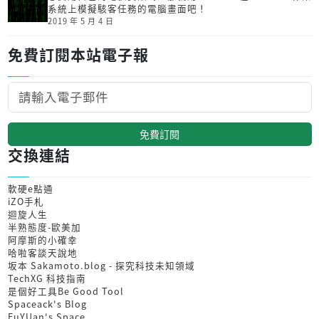
系統上模擬駭客任務的電腦畫面吧！
2019 年 5 月 4 日
免費訂閱本站電子報
免費訂閱
交換連結
軟硬e點通
iZO手札
迴旋人生
半熟態度-歐美加
阿摩斯的小確幸
哈啦客談天說地
坂本 Sakamoto.blog - 探究科技未知領域
TechXG 科技指南
是個好工具Be Good Tool
Spaceack's Blog
FuYUan's Space