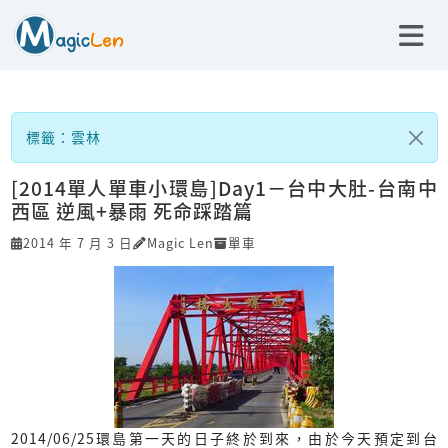
標籤：雲林
[2014單人單車小環島]Day1－台中大肚-台南中
西區 逆風+暴雨 死命踩踏篇
2014 年 7 月 3 日
Magic Len
單車
2014/06/25環島第一天的日子終於到來，由於今天預定到台