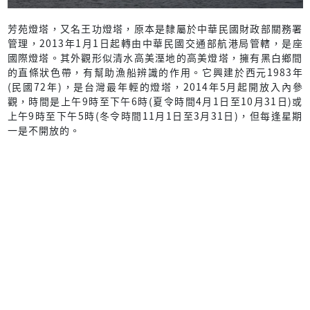
芳苑燈塔，又名王功燈塔，原本是隸屬於中華民國財政部關務署
管理，2013年1月1日起轉由中華民國交通部航港局管轄，是座
國際燈塔。其外觀形似清水高美溼地的高美燈塔，擁有黑白鄉間
的直條狀色帶，有幫助漁船辨識的作用。它興建於西元1983年
(民國72年)，是台灣最年輕的燈塔，2014年5月起開放入內參
觀，時間是上午9時至下午6時(夏令時間4月1日至10月31日)或
上午9時至下午5時(冬令時間11月1日至3月31日)，但每逢星期
一是不開放的。