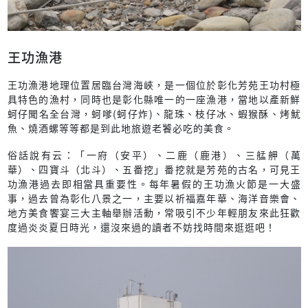
王功漁港
王功漁港地理位置居臨台灣海峽，是一個位於彰化芳苑王功村極
具特色的漁村，同時也是彰化縣唯一的一座漁港，當地以產新鮮
蚵仔聞名全台灣，蚵嗲(蚵仔炸)、龍珠、枝仔冰、蝦猴酥、烤魷
魚、燒酒螺等等都是到此地旅遊老饕必吃的美食。
俗話說有云：「一府（安平）、二鹿（鹿港）、三艋舺（萬
華）、四寶斗（北斗）、五番挖」番挖就是芳苑的古名，可見王
功漁港過去即相當具重要性。每年暑假的王功漁火節是一大盛
事，過去曾為彰化八景之一，主要以祈福嘉年華、海洋音樂會、
地方美食饗宴三大主軸舉辦活動，常吸引不少年輕朋友來此狂歡
度過炎炎夏日時光，還沒來過的讀者不妨找時間來逛逛吧！