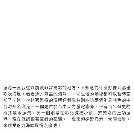
漁港一直我從以前就非常喜歡的地方，不知道為什麼好像到那邊
吹吹海風，看看遠方無盡的海洋，一切世俗的煩擾都可以暫時忘
卻了，這一次趁著難得的清明連假我特別造訪兩個別具特色的中
台灣知名漁港，一個是位於台中火力發電廠旁，已有百年歷史的
龍井麗水漁港，另一個則是在彰化純樸小鎮—芳苑鄉的王功漁
港，現在就請跟著筆者的鏡頭，一塊來趟遨遊漁港、大啖海鮮，
來感受魅力海線風情之旅吧！