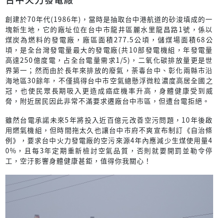
創建於70年代(1986年)，當時是抽取台中港航道的砂浚填成的一
塊新生地，它的廠址位在台中市龍井區麗水里龍昌路1號，係以
煤炭為燃料的發電廠，廠區面積277.5公頃，儲煤場面積68公
頃，是全台灣發電量最大的發電廠(共10部發電機組，年發電量
高達250億度電，占全台電量需求1/5)，二氧化碳排放量更是世
界第一；然而由於長年來排放的廢氣，荼毒台中、彰化兩縣市沿
海地區30餘年，不僅搞得台中市空氣總懸浮微粒濃度高居全國之
冠，也使民眾長期吸入更造成癌症機率升高，身體健康受到威
脅，附近居民因此非常不滿要求遷廠台中市區，但遭台電拒絕。
雖然台電承諾未來5年將投入近百億元改善空污問題，10年後啟
用燃氣機組，但時間拖太久也讓台中市府不爽宣布制訂《自治條
例》，要求台中火力發電廠的空污來源4年內應減少生煤使用量4
0%，且每3年定期重新檢討空氣品質，否則就要開罰並勒令停
工，空汙影響身體健康甚鉅，值得你我關心！