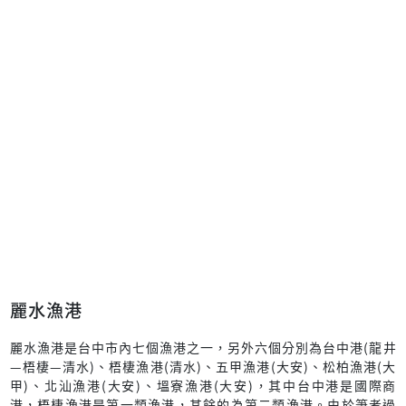
麗水漁港
麗水漁港是台中市內七個漁港之一，另外六個分別為台中港(龍井
—梧棲—清水)、梧棲漁港(清水)、五甲漁港(大安)、松柏漁港(大
甲)、北汕漁港(大安)、塭寮漁港(大安)，其中台中港是國際商
港，梧棲漁港是第一類漁港，其餘的為第二類漁港。由於筆者過