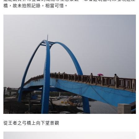
橋，故未拍照記錄，相當可惜。
從王者之弓橋上向下望景觀