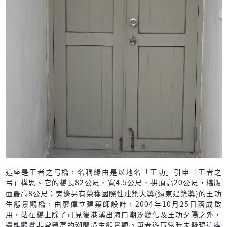
這座是王者之弓橋，名稱緣由是以地名「王功」引申「王者之
弓」構思。它的橋長82公尺、寬4.5公尺、拱頂高20公尺，橋版
面最高8公尺；旁邊另有榮獲國際性建築大獎(遠東建築獎)的王功
生態景觀橋，由廖偉立建築師設計，2004年10月25日落成啟
用，站在橋上除了可見後港溪出海口潮汐變化及王功夕陽之外，
還能觀賞非常豐富的潮間帶生態景觀。筆者遊玩當時未發現這座