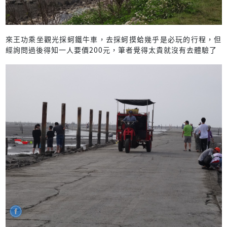
來王功乘坐觀光採蚵鐵牛車，去採蚵摸蛤幾乎是必玩的行程，但
經詢問過後得知一人要價200元，筆者覺得太貴就沒有去體驗了