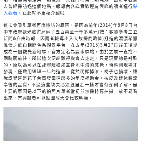
去曾經採訪過這個地點，報導內容詳實歡迎有興趣的讀者逕行
點
入觀看
，在此就不重複介紹啦！
這次會吸引筆者再度造訪的原因，是因為前年(2014)年8月8日台
中市政府觀光旅遊局砸了五百萬至一千多萬元(按：數據參考三立
新聞&自由時報，因兩者報導出入大故採約略值)打造的濃濃希臘
風情之藍白相間色系觀景平台，在去年(2015)3月27日竣工後遂
成為一個觀光新地標，官方定名為麗水驛站，由於之前一直找不
到時間前往，所以這次便趁難得機會去走走，只是現實總是殘酷
的，原以為可以在那體驗猶如置身地中海的感覺，孰料到現場才
發現，僅啟用短短一年的造景，竟然明顯掉漆、椅子也損壞，讓
我訝異這是花了台電發電這麼多的年度補助金，拉皮改建休憩涼
亭後的品質? 不過這些缺失必須親自走一趟才會有深刻了解，最
主要的原因是以下的拍照片筆者當初並無採特寫拍攝，故不易看
出來，有興趣者可以點圖放大會比較明顯。