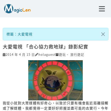
標籤：大愛電視
大愛電視 「合心協力救地球」錄影紀實
2014 年 4 月 15 日
holaguest
遊玩
、
旅行遊記
我從小就對大眾媒體有好奇心，以致於只要有機會能近距離接觸
或了解媒體，我都覺得一定要好好把握並盡可能的去實行。今年