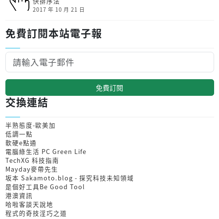
快排序法
2017 年 10 月 21 日
免費訂閱本站電子報
免費訂閱
交換連結
半熟態度-歐美加
低調一點
軟硬e點通
電腦綠生活 PC Green Life
TechXG 科技指南
Mayday麥帶先生
坂本 Sakamoto.blog - 探究科技未知領域
是個好工具Be Good Tool
港澳資訊
哈啦客談天說地
程式的奇技淫巧之道