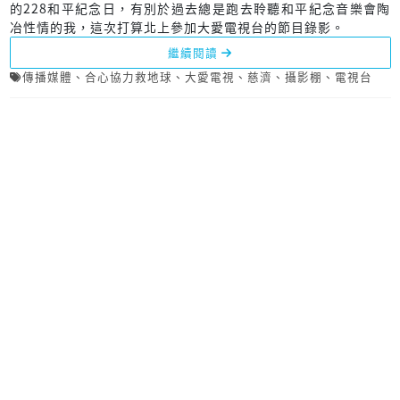
的228和平紀念日，有別於過去總是跑去聆聽和平紀念音樂會陶
冶性情的我，這次打算北上參加大愛電視台的節目錄影。
繼續閱讀
傳播媒體
、
合心協力救地球
、
大愛電視
、
慈濟
、
攝影棚
、
電視台