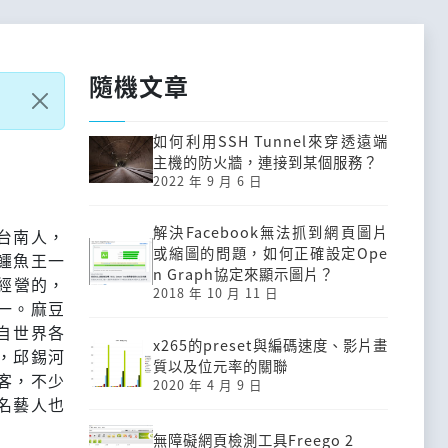
隨機文章
如何利用SSH Tunnel來穿透遠端
主機的防火牆，連接到某個服務？
2022 年 9 月 6 日
解決Facebook無法抓到網頁圖片
台南人，
或縮圖的問題，如何正確設定Ope
鱷魚王一
n Graph協定來顯示圖片？
經營的，
2018 年 10 月 11 日
一。麻豆
自世界各
x265的preset與編碼速度、影片畫
，邱錫河
質以及位元率的關聯
客，不少
2020 年 4 月 9 日
名藝人也
無障礙網頁檢測工具Freego 2