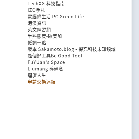
TechXG 科技指南
iZO手札
電腦綠生活 PC Green Life
港澳資訊
英文練習網
半熟態度-歐美加
低調一點
坂本 Sakamoto.blog - 探究科技未知領域
是個好工具Be Good Tool
FuYUan's Space
Liumang 碎碎念
迴旋人生
申請交換連結