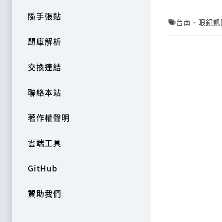
隨手張貼
台南
、
眼鏡凱
題庫解析
交換連結
聯絡本站
著作權聲明
雲端工具
GitHub
贊助我們