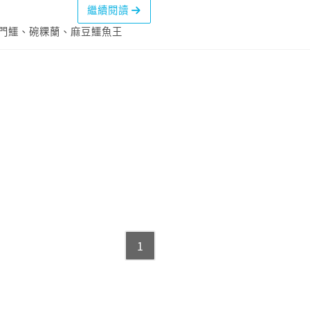
繼續閱讀
門鱷
、
碗粿蘭
、
麻豆鱷魚王
1