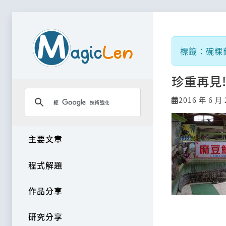
標籤：碗粿
珍重再見
2016 年 6 月 
主要文章
程式解題
作品分享
研究分享