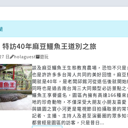
蘭
! 特訪40年麻豆鱷魚王道別之旅
27 日
holaguest
遊玩
談及麻豆鱷魚王生態教育農場，恐怕不只是
也是許許多多台灣人共同的美好回憶。麻豆
開就是40年，是老闆邱錫河從退伍後就開始
同時也是過去南台灣三大同類型必訪景點之
鱷魚王享譽盛名，園區內擁有高達166種來
地的珍奇動物，不僅深受大朋友小朋友喜愛
與鎮園之寶小河更是電視節目拍攝取景的常
記者、主播、主持人及甚至演藝圈的眾多知
都曾經是園區的訪客，只是昔日...