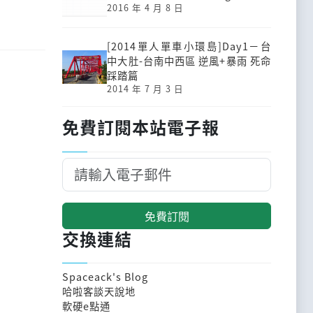
2016 年 4 月 8 日
[2014單人單車小環島]Day1－台
中大肚-台南中西區 逆風+暴雨 死命
踩踏篇
2014 年 7 月 3 日
免費訂閱本站電子報
免費訂閱
交換連結
Spaceack's Blog
哈啦客談天說地
軟硬e點通