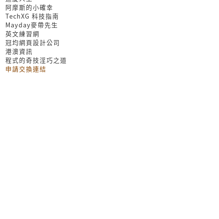
阿摩斯的小確幸
TechXG 科技指南
Mayday麥帶先生
英文練習網
冠均網頁設計公司
港澳資訊
程式的奇技淫巧之道
申請交換連結