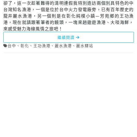
卻了，這一次趁著難得的清明連假我特別造訪兩個別具特色的中
台灣知名漁港，一個是位於台中火力發電廠旁，已有百年歷史的
龍井麗水漁港，另一個則是在彰化純樸小鎮—芳苑鄉的王功漁
港，現在就請跟著筆者的鏡頭，一塊來趟遨遊漁港、大啖海鮮，
來感受魅力海線風情之旅吧！
繼續閱讀
台中
、
彰化
、
王功漁港
、
麗水漁港
、
麗水驛站