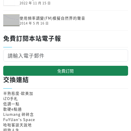
2022 年 11 月 15 日
使用頻率調變(FM)模擬自然界的聲音
2014 年 5 月 16 日
免費訂閱本站電子報
免費訂閱
交換連結
半熟態度-歐美加
iZO手札
低調一點
軟硬e點通
Liumang 碎碎念
FuYUan's Space
哈啦客談天說地
迴旋人生