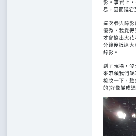
影。事實上，
易，因而延宕
這次參與錄影
優秀，我覺得
才會擦出火花吧
分鐘後抵達大
錄影。
到了現場，發
來帶領我們呢
梳妝一下，雖
的(好像變成通