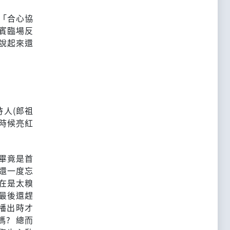
「合心協
賓臨場反
說起來還
人(郎祖
時候亮紅
但畢竟是首
還一度忘
在是太糗
最後還趕
，播出時才
嗎? 總而