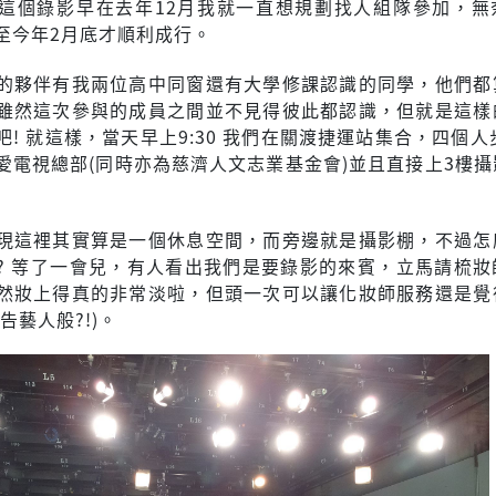
這個錄影早在去年12月我就一直想規劃找人組隊參加，無
至今年2月底才順利成行。
的夥伴有我兩位高中同窗還有大學修課認識的同學，他們都
雖然這次參與的成員之間並不見得彼此都認識，但就是這樣
! 就這樣，當天早上9:30 我們在關渡捷運站集合，四個人
愛電視總部(同時亦為慈濟人文志業基金會)並且直接上3樓攝
現這裡其實算是一個休息空間，而旁邊就是攝影棚，不過怎
? 等了一會兒，有人看出我們是要錄影的來賓，立馬請梳妝
然妝上得真的非常淡啦，但頭一次可以讓化妝師服務還是覺
告藝人般?!)。