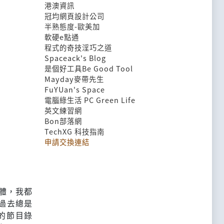
港澳資訊
冠均網頁設計公司
半熟態度-歐美加
軟硬e點通
程式的奇技淫巧之道
Spaceack's Blog
是個好工具Be Good Tool
Mayday麥帶先生
FuYUan's Space
電腦綠生活 PC Green Life
英文練習網
Bon部落網
TechXG 科技指南
申請交換連結
體，我都
過去總是
的節目錄