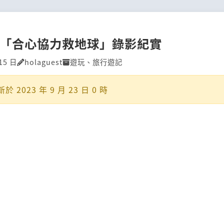
 「合心協力救地球」錄影紀實
15 日
holaguest
遊玩
、
旅行遊記
新於
2023 年 9 月 23 日 0 時