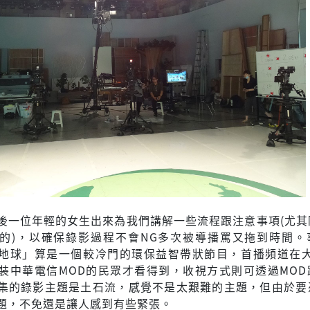
後一位年輕的女生出來為我們講解一些流程跟注意事項(尤其
的)，以確保錄影過程不會NG多次被導播罵又拖到時間。
地球」算是一個較冷門的環保益智帶狀節目，首播頻道在大
裝中華電信MOD的民眾才看得到，收視方式則可透過MOD
集的錄影主題是土石流，感覺不是太艱難的主題，但由於要
題，不免還是讓人感到有些緊張。