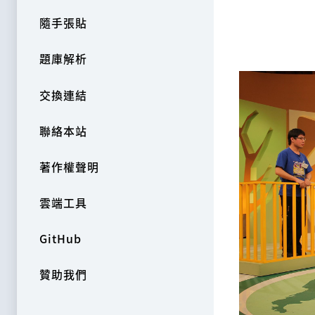
隨手張貼
題庫解析
交換連結
聯絡本站
著作權聲明
雲端工具
GitHub
贊助我們