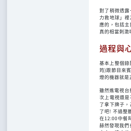
對了稍微透露
力救地球」裡
應的，包括主
真的相當刺激
過程與
基本上整個錄
筠)跟節目來
燈的機器就是
雖然進電視台
次上電視還是
了拿下牌子，
了吧! 不過
在12:00中
赫然發現我們