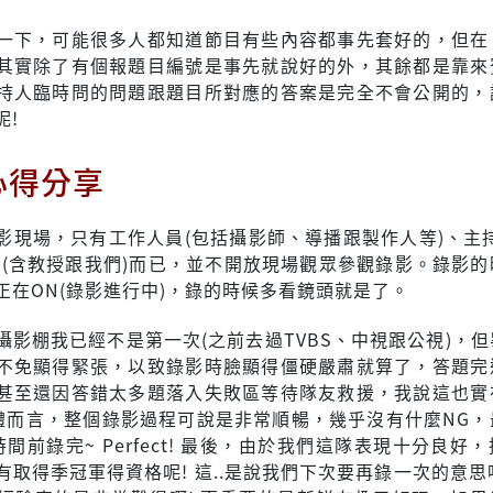
一下，可能很多人都知道節目有些內容都事先套好的，但在
其實除了有個報題目編號是事先就說好的外，其餘都是靠來
持人臨時問的問題跟題目所對應的答案是完全不會公開的，
呢!
心得分享
影現場，只有工作人員(包括攝影師、導播跟製作人等)、主持
賓(含教授跟我們)而已，並不開放現場觀眾參觀錄影。錄影的
正在ON(錄影進行中)，錄的時候多看鏡頭就是了。
攝影棚我已經不是第一次(之前去過TVBS、中視跟公視)，
不免顯得緊張，以致錄影時臉顯得僵硬嚴肅就算了，答題完
甚至還因答錯太多題落入失敗區等待隊友救援，我說這也實
整體而言，整個錄影過程可說是非常順暢，幾乎沒有什麼NG，
餐時間前錄完~ Perfect! 最後，由於我們這隊表現十分良好
有取得季冠軍得資格呢! 這..是說我們下次要再錄一次的意思