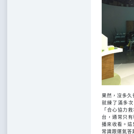
果然，沒多久
就練了滿多次
「合心協力救
台，通常只有
播來收看。這
常識跟運氣答