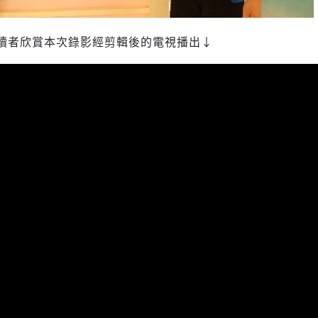
讀者欣賞本次錄影經剪輯後的電視播出↓