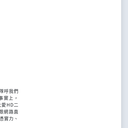
隊呼我們
事實上，
愛HD二
跟網路直
憑實力、