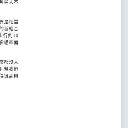
奈尋人不
算是相當
的新組合
步行約10
影棚準備
麼都沒人
師幫我們
得挺高興