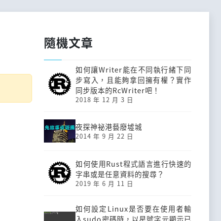
隨機文章
如何讓Writer能在不同執行緒下同
步寫入，且能夠拿回擁有權？實作
同步版本的RcWriter吧！
2018 年 12 月 3 日
夜探神祕港藝廢墟城
2014 年 9 月 22 日
如何使用Rust程式語言進行快速的
字串或是任意資料的搜尋？
2019 年 6 月 11 日
如何設定Linux是否要在使用者輸
入sudo密碼時，以星號字元顯示已