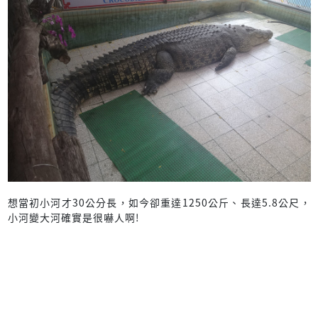
想當初小河才30公分長，如今卻重達1250公斤、長達5.8公尺，
小河變大河確實是很嚇人啊!