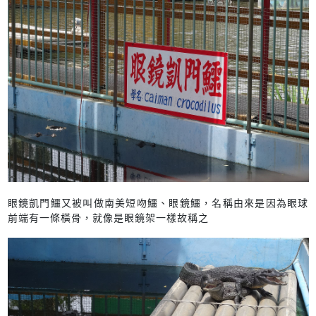
眼鏡凱門鱷又被叫做南美短吻鱷、眼鏡鱷，名稱由來是因為眼球
前端有一條橫骨，就像是眼鏡架一樣故稱之