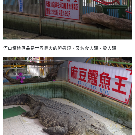
河口鱷這個品是世界最大的爬蟲類，又名食人鱷、殺人鱷