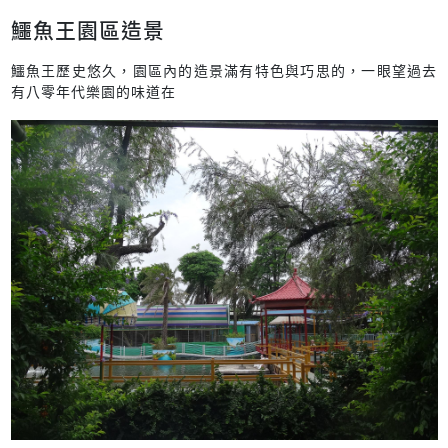
鱷魚王園區造景
鱷魚王歷史悠久，園區內的造景滿有特色與巧思的，一眼望過去
有八零年代樂園的味道在