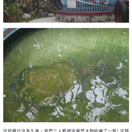
往前續行沒多久後，我們三人都被這龐然大物給嚇了一跳! 沒錯