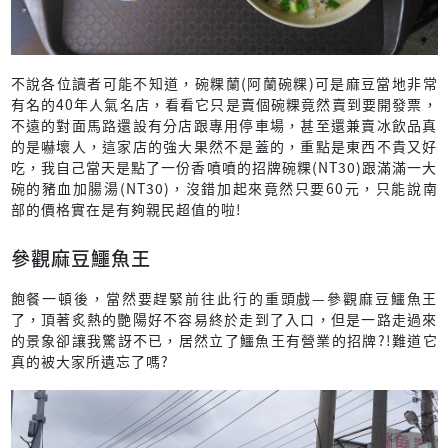
不說各位讀者可能不知道，碗粿蘭(阿蘭碗粿)可是麻豆當地非常
有名的40年人氣名店，看看它只是賣個碗粿竟然賣到要開發票，
不遠的對面馬路還設有分店跟專用停車場，甚至還兼賣冰飲品真
的是嚇壞人，這家店的強大果然不是蓋的，重點是東西不貴又好
吃，我自己當天是點了一份香噴噴的招牌碗粿(NT30)跟滿滿一大
碗的豬血加腸湯(NT30)，沒錯加起來竟然只要60元，只能說南
部的價格實在是有夠親民超值的啦!
參觀麻豆鱷魚王
飽餐一頓後，當然要趕緊前往此行的重頭戲—參觀麻豆鱷魚王
了，頂著炙熱的艷陽好不容易終於走到了入口，但是一路走過來
的景象卻讓我驚訝不已，居然立了鱷魚王有營業的招牌?!難道它
真的被大家所遺忘了嗎?