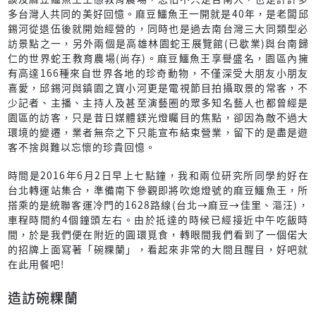
多台灣人共同的美好回憶。麻豆鱷魚王一開就是40年，是老闆邱
錫河從退伍後就開始經營的，同時也是過去南台灣三大同類型必
訪景點之一，另外兩個是高雄林園蛇王展覽館(已歇業)與台南歸
仁的世界蛇王教育農場(尚存)。麻豆鱷魚王享譽盛名，園區內擁
有高達166種來自世界各地的珍奇動物，不僅深受大朋友小朋友
喜愛，邱錫河與鎮園之寶小河更是電視節目拍攝取景的常客，不
少記者、主播、主持人及甚至演藝圈的眾多知名藝人也都曾經是
園區的訪客，只是昔日媒體鎂光燈矚目的焦點，卻因為敵不過大
環境的變遷，業者無奈之下只能宣布結束營業，留下的是盡是遊
客不捨與難以忘懷的珍貴回憶。
時間是2016年6月2日早上七點鐘，我和兩位研究所同學約好在
台北轉運站集合，準備南下參觀即將吹熄燈號的麻豆鱷魚王，所
搭乘的是統聯客運冷門的1628路線(台北→麻豆→佳里、漚汪)，
車程時間約4個鐘頭左右。由於抵達的時候已經接近中午吃飯時
間，於是我們便在附近的圓環覓食，轉眼間我們看到了一個偌大
的招牌上面寫著「碗粿蘭」，看起來非常的大間且醒目，好吧就
在此用餐吧!
造訪碗粿蘭