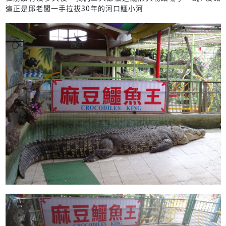
這正是邱老闆一手拉拔30年的河口鱷小河