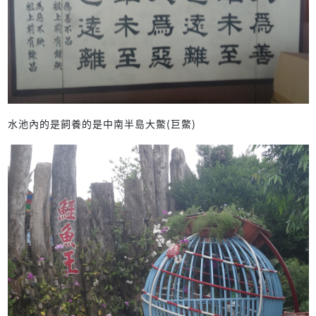
水池內的是飼養的是中南半島大鱉(巨鱉)