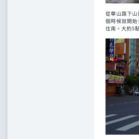
從華山路下山
個時候就開始
往南。大約5