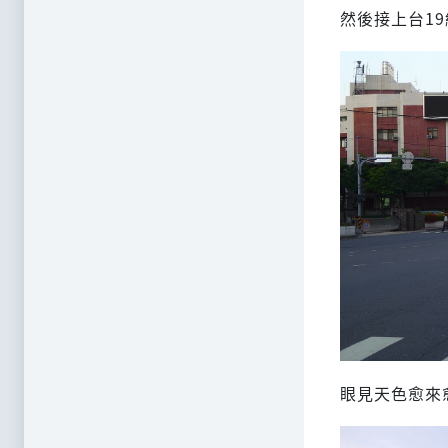
然後接上台1
眼見天色愈來