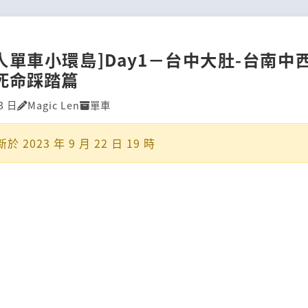
單人單車小環島]Day1－台中大肚-台南中
 死命踩踏篇
3 日
Magic Len
單車
新於
2023 年 9 月 22 日 19 時