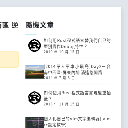
隨機文章
西區 逆
如何用Rust程式語言替我們自己的
型別實作Debug特性？
2019 年 10 月 15 日
[2014單人單車小環島]Day2－台
南中西區-屏東內埔 消遙悠閒篇
2014 年 7 月 3 日
如何使用Rust程式語言實現權重抽
籤？
2018 年 11 月 15 日
個人化自己的vim文字編輯器(.vim
rc設定教學)