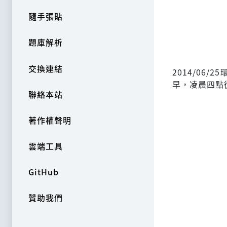
隨手張貼
題庫解析
交換連結
2014/0
早，凌晨四點
聯絡本站
著作權聲明
雲端工具
GitHub
贊助我們