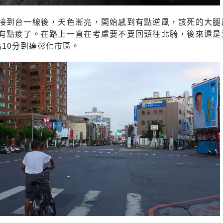
接到台一線後，天色漸亮，開始感到有點逆風，該死的大腿
有點痠了。在路上一直在考慮要不要回頭往北騎，後來還是
點10分到達彰化市區。