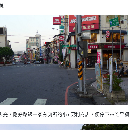
9線。
愈亮，剛好路過一家有廁所的小7便利商店，便停下來吃早餐