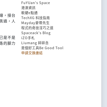
FuYUan's Space
港澳資訊
軟硬e點通
線，接台
TechXG 科技指南
跳過，人
Mayday麥帶先生
程式的奇技淫巧之道
Spaceack's Blog
己是不是
iZO手札
路的腳力
Liumang 碎碎念
是個好工具Be Good Tool
申請交換連結