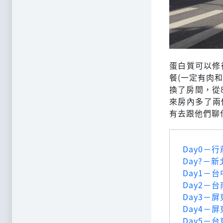
蛋白質可以修
餐(一定有肉
換了房間，從
來房內多了兩
有去跟他們聊
Day0－
Day?－
Day1－
Day2－
Day3－
Day4－
Day5－