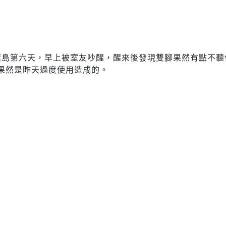
/30環島第六天，早上被室友吵醒，醒來後發現雙腳果然有點不
果然是昨天過度使用造成的。