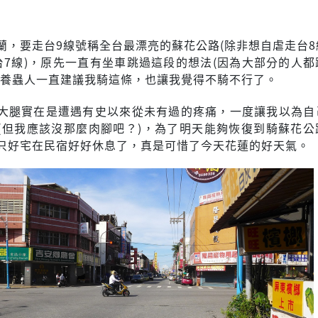
蘭，要走台9線號稱全台最漂亮的蘇花公路(除非想自虐走台8
台7線)，原先一直有坐車跳過這段的想法(因為大部分的人都
是養蟲人一直建議我騎這條，也讓我覺得不騎不行了。
大腿實在是遭遇有史以來從未有過的疼痛，一度讓我以為自
(但我應該沒那麼肉腳吧？)，為了明天能夠恢復到騎蘇花公
只好宅在民宿好好休息了，真是可惜了今天花蓮的好天氣。