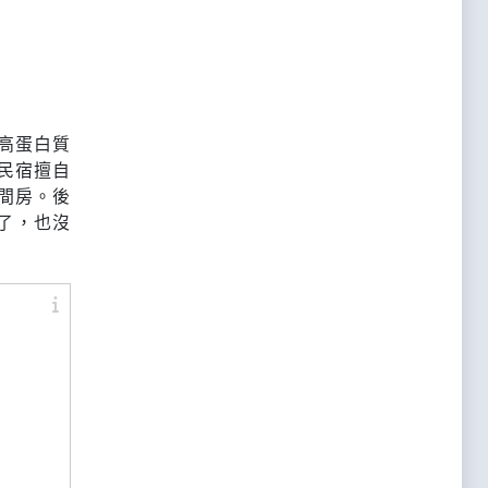
高蛋白質
被民宿擅自
間房。後
了，也沒