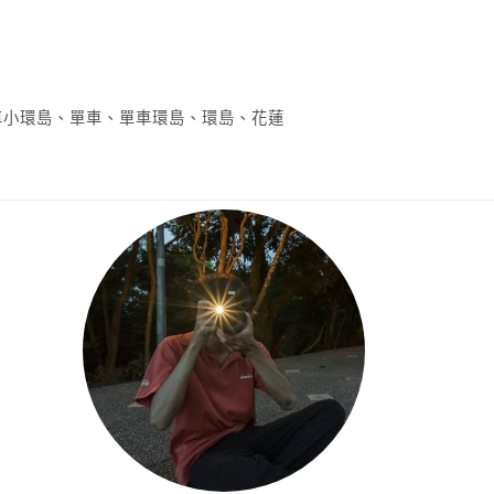
車小環島
、
單車
、
單車環島
、
環島
、
花蓮