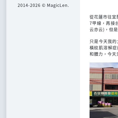
2014-2026 © MagicLen.
從花蓮市往宜
7甲線，再接
云亦云)，但
只是今天我的
橫紋肌溶解症
和體力，今天