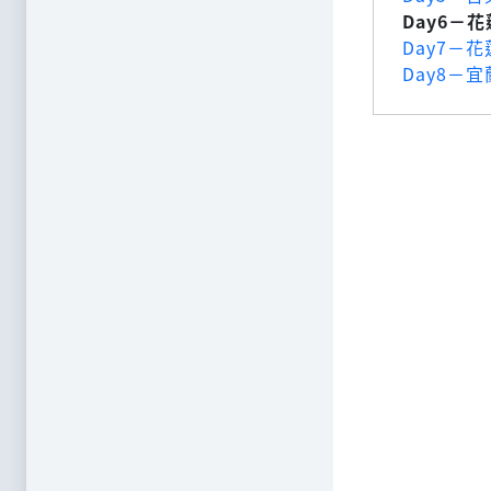
Day6－
Day7－
Day8－