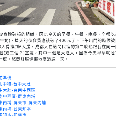
復身體破損的組織，因此今天的早餐、午餐、晚餐，全都吃
和牛奶)，這天的伙食費應該破了400元了。下午出門的時候
8人房換到6人房，成都人在這間民宿的第二晚也跟我在同一
個(或三個？)室友，其中一個是大陸人，因為今天早早就睡
什麼。悠哉舒服慵懶地度過這一天。
行前準備
新北中和-台中大肚
台中大肚-台南中西區
台南中西區-屏東內埔
屏東內埔-屏東市-屏東內埔
屏東內埔-台東知本
台東知本-花蓮市