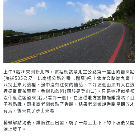
上午9點20來到新北市，這裡應該是北宜公路第一座山的最高點
(海拔535公尺，比南迴公路的壽卡還高)吧！北宜公路從九彎十
八拐上來到這裡，途中沒有任何的補給。幸好這個山頂有人在這
裡擺攤賣茶葉蛋、香腸和飲料(應該是登山口)。只是這裡似乎都
沒什麼遊客過來(我只看到一個)，在這種地方擺攤能賺錢嗎？肚
子有點餓，跟攤商老闆娘點了香腸，結果老闆娘說香腸星期五才
有賣，後來買了沙士來喝。
稍微解點渴後，繼續往西出發，騎了一段上上下下的下坡後又開
始上坡了。