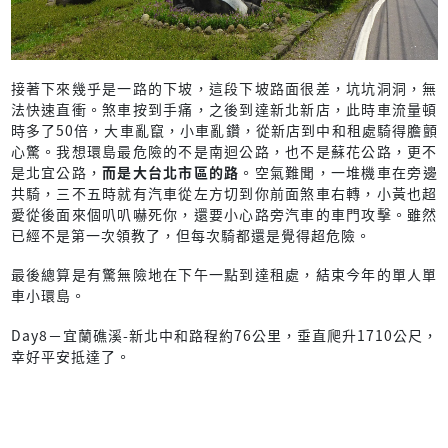
接著下來幾乎是一路的下坡，這段下坡路面很差，坑坑洞洞，無
法快速直衝。煞車按到手痛，之後到達新北新店，此時車流量頓
時多了50倍，大車亂竄，小車亂鑽，從新店到中和租處騎得膽顫
心驚。我想環島最危險的不是南迴公路，也不是蘇花公路，更不
是北宜公路，
而是大台北市區的路
。空氣難聞，一堆機車在旁邊
共騎，三不五時就有汽車從左方切到你前面煞車右轉，小黃也超
愛從後面來個叭叭嚇死你，還要小心路旁汽車的車門攻擊。雖然
已經不是第一次領教了，但每次騎都還是覺得超危險。
最後總算是有驚無險地在下午一點到達租處，結束今年的單人單
車小環島。
Day8－宜蘭礁溪-新北中和路程約76公里，垂直爬升1710公尺，
幸好平安抵達了。