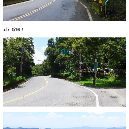
到石碇囉！