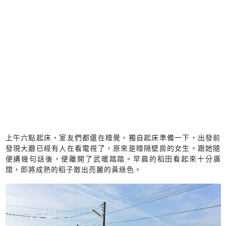
上午六點起床，室友們都還在睡覺，獨自起床準備一下，出發前
發現大廳已經有人在看電視了，原來是睡隔壁房的女生。跟她隨
便講幾句話後，便離開了武暖踏踏。早晨的稻田看起來十分廣
闊，即將成熟的稻子散出亮麗的黃綠色。