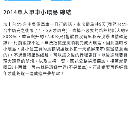
2014單人單車小環島 總結
加上台北-台中負重單車一日行的話，本次環島共9天(雖然台北-
台中騎完之後隔了4、5天才環島)，去掉不必要的路程的話大約9
80公里，垂直爬升約7750公尺(抱歉買沒有里程表沒辦法精確紀
錄)。行前鍛鍊不足，無法抵抗逆風順利完成大環島，因此臨時改
小環島，貪小便宜買的馬鞍袋讓我多花一天跑屏東市(還蠻沒意義
的)。不過累積錯誤經驗，可以讓之後的行程更好。以後還想要實
現大環島的夢想，以及三橫一豎、蘇花公路祕境探訪，接著就是
騎四川-西藏，再來就是環遊世界(不是單車)。可能還要再過好幾
年才能夠逐一達成這些夢想呢！