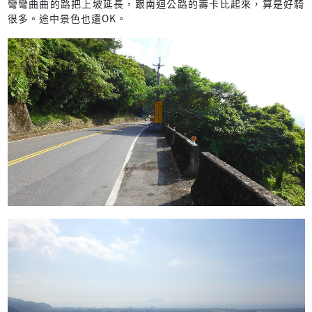
彎彎曲曲的路把上坡延長，跟南迴公路的壽卡比起來，算是好騎
很多。途中景色也還OK。