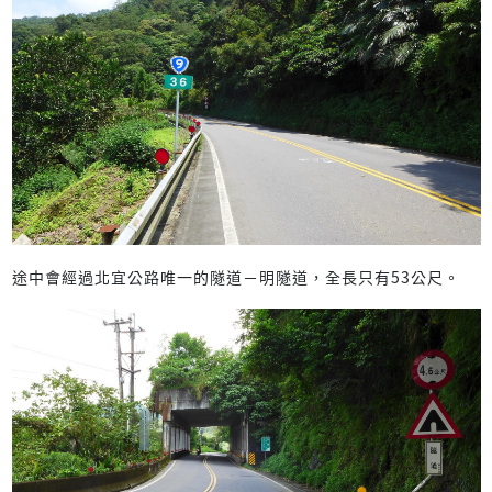
途中會經過北宜公路唯一的隧道－明隧道，全長只有53公尺。