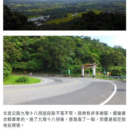
北宜公路九彎十八拐這段路不寬不窄，路旁有許多樹蔭，還蠻適
合騎單車的。過了九彎十八拐後，道路直了一點，但還是挺迂迴
地在爬坡。