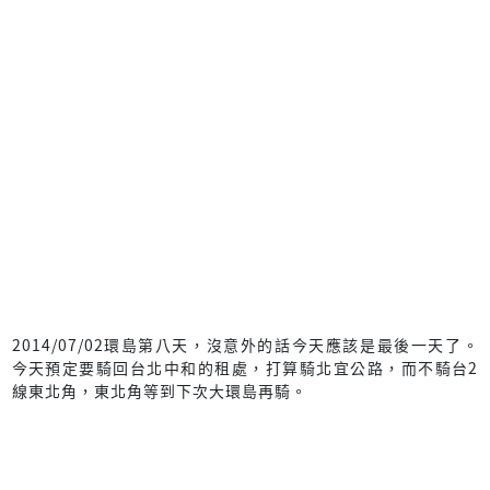
2014/07/02環島第八天，沒意外的話今天應該是最後一天了。
今天預定要騎回台北中和的租處，打算騎北宜公路，而不騎台2
線東北角，東北角等到下次大環島再騎。