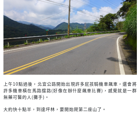
上午10點過後，北宜公路開始出現許多屁孩騎機車飆車，還會將
許多機車橫在馬路擋路(好像在辦什麼飆車比賽)，感覺就是一群
無藥可醫的人(攤手)。
大約快十點半，到達坪林，要開始爬第二座山了。