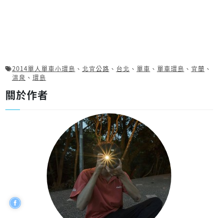
2014單人單車小環島
、
北宜公路
、
台北
、
單車
、
單車環島
、
宜蘭
、
溫泉
、
環島
關於作者