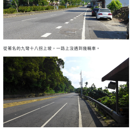
從著名的九彎十八拐上坡，一路上沒遇到幾輛車。