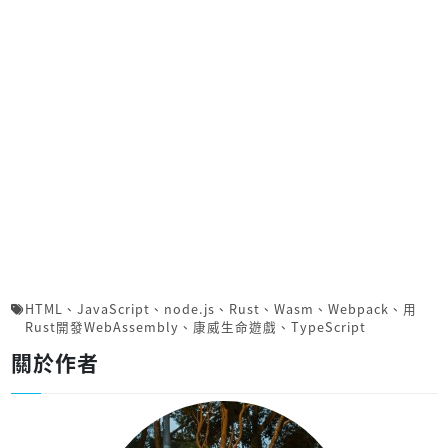
HTML
、
JavaScript
、
node.js
、
Rust
、
Wasm
、
Webpack
、
用
Rust開發Web­Assembly
、
康威生命遊戲
、
TypeScript
關於作者