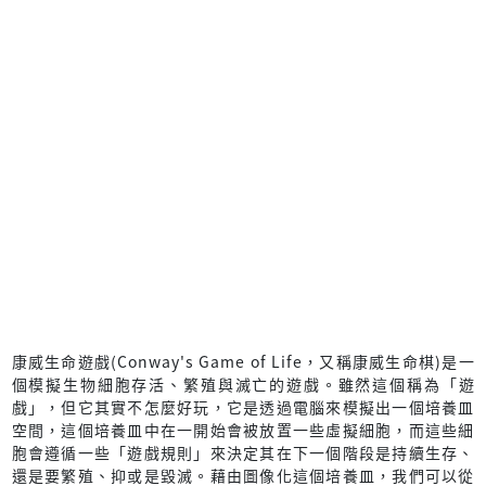
康威生命遊戲(Conway's Game of Life，又稱康威生命棋)是一
個模擬生物細胞存活、繁殖與滅亡的遊戲。雖然這個稱為「遊
戲」，但它其實不怎麼好玩，它是透過電腦來模擬出一個培養皿
空間，這個培養皿中在一開始會被放置一些虛擬細胞，而這些細
胞會遵循一些「遊戲規則」來決定其在下一個階段是持續生存、
還是要繁殖、抑或是毀滅。藉由圖像化這個培養皿，我們可以從