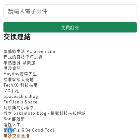
免費訂閱
交換連結
電腦綠生活 PC Green Life
程式的奇技淫巧之道
半熟態度-歐美加
港澳資訊
Mayday麥帶先生
哈啦客談天說地
TechXG 科技指南
iZO手札
Spaceack's Blog
FuYUan's Space
阿摩斯的小確幸
坂本 Sakamoto.blog - 探究科技未知領域
Bon部落網
迴旋人生
是個好工具Be Good Tool
申請交換連結