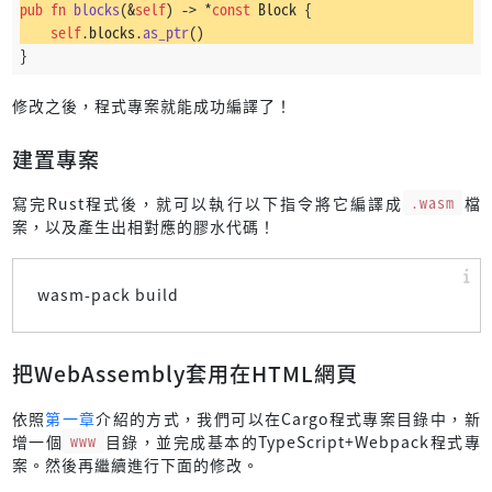
pub
fn
blocks
(&
self
) 
->
 *
const
 Block {
let
height_dec
 = 
self
.height - 
1
;
self
.blocks.
as_ptr
()
#[wasm_bindgen]
}
for
row
in
0
..
self
.height {
impl
Universe
 {
for
column
in
0
..
self
.width {
#[wasm_bindgen(constructor)]
let
index
 = 
self
.
get_index
(row, column);
pub
fn
new
(width: 
u32
, height: 
u32
) 
->
 Universe {
修改之後，程式專案就能成功編譯了！
let
has_cell
 = 
self
.
has_cell
(index);
assert!
(width > 
0
);
assert!
(height > 
0
);
建置專案
let
live_neighbor_cells_count
 = {
let
mut 
counter
 = 
0
;
let
capacity
 = width 
as
usize
 * height 
as
usize
;
寫完Rust程式後，就可以執行以下指令將它編譯成
.wasm
檔
案，以及產生出相對應的膠水代碼！
let
left
 = 
if
 column > 
0
 { column - 
1
 } 
e
let
blocks
 = 
vec!
[Block::NoCell; capacity];
let
right
 = 
if
 column < width_dec { colum
        Universe {
wasm-pack build
            width,
let
top
 = 
if
 row > 
0
 { row - 
1
 } 
else
 { r
            height,
            blocks,
把WebAssembly套用在HTML網頁
let
bottom
 = 
if
 row < height_dec { row + 
        }
    }
依照
第一章
介紹的方式，我們可以在Cargo程式專案目錄中，新
for
r
in
 top..=bottom {
增一個
www
目錄，並完成基本的TypeScript+Webpack程式專
for
c
in
 left..=right {
pub
fn
default_cells
(&
mut
self
) {
案。然後再繼續進行下面的修改。
if
 row == r && column == c {
for
 (i, block) 
in
self
.blocks.
iter_mut
().
enumerate
() 