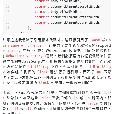
document
.
body
.
scrollWidth
,
let
top
 = 
if
 row > 
0
 { row - 
1
 } 
else
 { r
document
.
documentElement
.
scrollWidth
,
document
.
body
.
offsetWidth
,
let
bottom
 = 
if
 row < height_dec { row + 
document
.
documentElement
.
offsetWidth
,
document
.
documentElement
.
clientWidth
,
for
r
in
 top..=bottom {
        );
for
c
in
 left..=right {
    };
if
 row == r && column == c {
注意這邊我們除了引用膠水代碼外，還直接引用了
.wasm
檔(
w
continue
;
const
getHeight
 = (
) => {
asm_game_of_life_bg
)，這是為了要能夠存取它暴露(export)
                            }
return
Math
.
max
(
的
memory
常數，也就是WebAssembly所使用到的記憶體物件
document
.
body
.
scrollHeight
,
(
WebAssembly.Memory
)實體。我們必須要有這個記憶體物件實
let
index
 = 
self
.
get_index
(r, c);
document
.
documentElement
.
scrollHeight
,
體才能夠在JavaScript中利用指標存取指定位址的資料，而存取
if
self
.
has_cell
(index) {
document
.
body
.
offsetHeight
,
的方式是透過
Uint8Array
物件。但為什麼會是用
Uint8Arra
                                counter += 
1
;
document
.
documentElement
.
offsetHeight
,
y
物件呢？我們的
Block
應該要是個列舉，而不是
u8
不是
                            }
document
.
documentElement
.
clientHeight
,
嗎？要怎麼才能夠知道一個列舉值該用多少個位元組來表示？為
                        }
        );
什麼可以確定這邊的
Block
列舉值是一個位元組呢？
                    }
    };
事實上，Rust程式語言的列舉，每個變體都可以對應一個
isiz
                    counter
const
 canvas = 
document
.
getElementById
(
"game-of-life
e
整數值，如果這些
isize
整數值都在
i8
或
u8
範圍內，那
                };
麼這個列舉就會以8位元來儲存，同樣地，若這些
isize
整數值
let
size
: 
number
;
都在
i16
或
u16
範圍內，那麼這個列舉就會以16位元來儲存，
if
 has_cell {
const
 screenWidth = 
getWidth
();
依此類推。