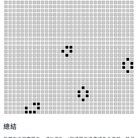
sortAttributes
: 
true
,
useShortDoctype
: 
true
,
            },
inject
: 
false
,
        }),
new
MiniCssExtractPlugin
({ 
filename
: 
"./css/bund
    ],
module
: {
rules
: [
            {
test
: 
/\.ts$/i
,
use
: [
                    {
loader
: 
"babel-loader"
,
options
: { 
presets
: [
"@babel/pre
                    },
                ],
            },
            {
總結
test
: 
/\.js$/i
,
use
: [