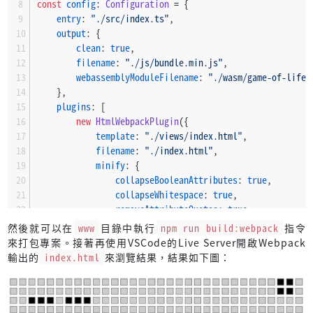
const
config
: 
Configuration
 = {
entry
: 
"./src/index.ts"
,
output
: {
clean
: 
true
,
filename
: 
"./js/bundle.min.js"
,
webassemblyModuleFilename
: 
"./wasm/game-of-life.
    },
plugins
: [
new
HtmlWebpackPlugin
({
template
: 
"./views/index.html"
,
filename
: 
"./index.html"
,
minify
: {
collapseBooleanAttributes
: 
true
,
collapseWhitespace
: 
true
,
removeAttributeQuotes
: 
true
,
removeComments
: 
true
,
然後就可以在
www
目錄中執行
npm run build:webpack
指令
removeEmptyAttributes
: 
true
,
來打包專案。接著再使用VSCode的Live Server開啟Webpack
removeRedundantAttributes
: 
true
,
輸出的
index.html
來瀏覽結果，結果如下圖：
removeScriptTypeAttributes
: 
true
,
removeStyleLinkTypeAttributes
: 
true
,
minifyCSS
: 
true
,
minifyJS
: 
true
,