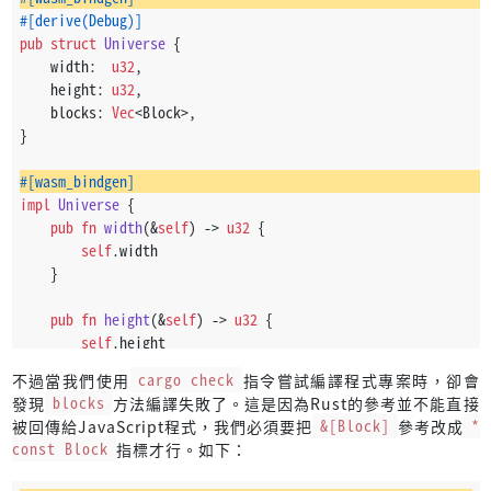
        }
#[derive(Debug)]
    }
pub
struct
Universe
 {
}
    width:  
u32
,
    height: 
u32
,
impl
Universe
 {
    blocks: 
Vec
<Block>,
pub
fn
get_index
(&
self
, row: 
u32
, column: 
u32
) 
->
usize
 {
}
        (row * 
self
.width + column) 
as
usize
    }
#[wasm_bindgen]
}
impl
Universe
 {
pub
fn
width
(&
self
) 
->
u32
 {
impl
Universe
 {
self
.width
pub
fn
has_cell
(&
self
, index: 
usize
) 
->
bool
 {
    }
        matches!(
self
.blocks[index], Block::HasCell)
    }
pub
fn
height
(&
self
) 
->
u32
 {
}
self
.height
    }
不過當我們使用
cargo check
指令嘗試編譯程式專案時，卻會
impl
Universe
 {
發現
blocks
方法編譯失敗了。這是因為Rust的參考並不能直接
pub
fn
tick
(&
mut
self
) {
pub
fn
blocks
(&
self
) 
->
 &[Block] {
被回傳給JavaScript程式，我們必須要把
&[Block]
參考改成
*
let
mut 
next_blocks
 = 
self
.blocks.
clone
();
        &
self
.blocks
const Block
指標才行。如下：
    }
let
width_dec
 = 
self
.width - 
1
;
}