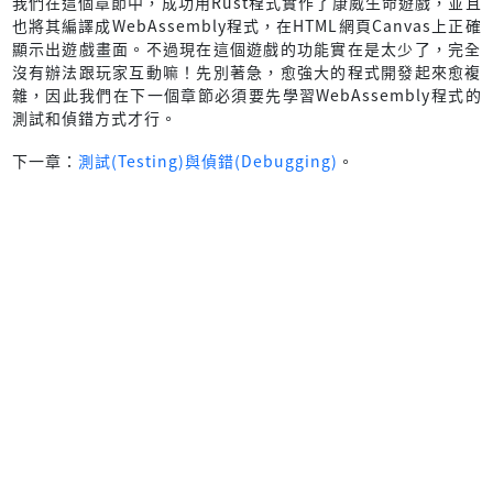
我們在這個章節中，成功用Rust程式實作了康威生命遊戲，並且
                    {
也將其編譯成WebAssembly程式，在HTML網頁Canvas上正確
loader
: 
"babel-loader"
,
顯示出遊戲畫面。不過現在這個遊戲的功能實在是太少了，完全
options
: { 
presets
: [
"@babel/pre
沒有辦法跟玩家互動嘛！先別著急，愈強大的程式開發起來愈複
                    },
雜，因此我們在下一個章節必須要先學習WebAssembly程式的
                ],
測試和偵錯方式才行。
            },
            {
下一章：
測試(Testing)與偵錯(Debugging)
。
test
: 
/\.(sa|sc|c)ss$/i
,
use
: [
MiniCssExtractPlugin
.
loader
,
"css-loader"
,
                    {
loader
: 
"postcss-loader"
,
options
: {
postcssOptions
: {
plugins
: [
                                    autoprefixer,
cssnano
({ 
preset
: [
"
                                ],
                            },
                        },