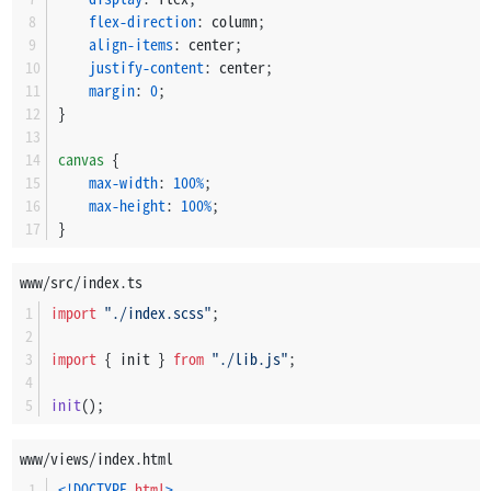
flex-direction
: column;
if
 (ctx === 
null
) {
align-items
: center;
return
;
justify-content
: center;
    }
margin
: 
0
;
}
const
drawCells
 = (
) => {
const
 blocksPtr = universe.
blocks
();
canvas
 {
const
 blocks = 
new
Uint8Array
((memory 
as
WebAsse
max-width
: 
100%
;
max-height
: 
100%
;
        ctx.
beginPath
();
}
        ctx.
strokeStyle
 = 
BORDER_COLOR
;
www/src/index.ts
        ctx.
lineWidth
 = borderSize;
import
"./index.scss"
;
for
 (
let
 row = 
0
;row < 
HEIGHT
;row++) {
for
 (
let
 column = 
0
;column < 
WIDTH
;column++)
import
 { init } 
from
"./lib.js"
;
const
 index = universe.
get_index
(row, co
init
();
                ctx.
fillStyle
 = blocks[index] === 
Block
.
www/views/index.html
const
 x = (column * size) + borderSize +
<!DOCTYPE 
html
>