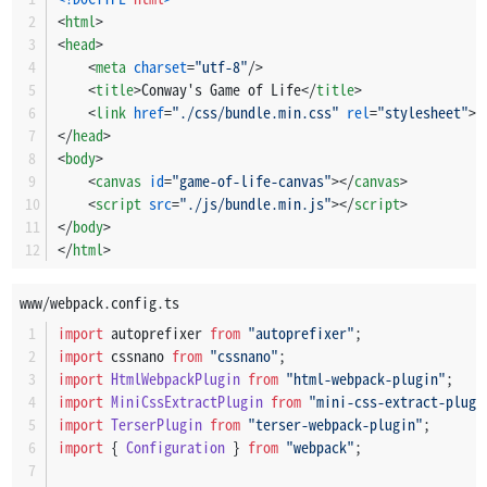
const
 y = (row * size) + borderSize + ma
<
html
>
<
head
>
                ctx.
fillRect
(x, y, blockSize, blockSize)
<
meta
charset
=
"utf-8"
/>
                ctx.
strokeRect
(x, y, blockSize, blockSiz
<
title
>
Conway's Game of Life
</
title
>
            }
<
link
href
=
"./css/bundle.min.css"
rel
=
"stylesheet"
>
        }
</
head
>
    };
<
body
>
<
canvas
id
=
"game-of-life-canvas"
>
</
canvas
>
const
renderLoop
 = (
) => {
<
script
src
=
"./js/bundle.min.js"
>
</
script
>
        universe.
tick
();
</
body
>
</
html
>
drawCells
();
requestAnimationFrame
(renderLoop);
www/webpack.config.ts
    };
import
 autoprefixer 
from
"autoprefixer"
;
import
 cssnano 
from
"cssnano"
;
drawCells
();
import
HtmlWebpackPlugin
from
"html-webpack-plugin"
;
requestAnimationFrame
(renderLoop);
import
MiniCssExtractPlugin
from
"mini-css-extract-plugi
};
import
TerserPlugin
from
"terser-webpack-plugin"
;
import
 { 
Configuration
 } 
from
"webpack"
;