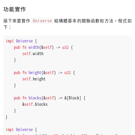
功能實作
接下來要實作
Universe
結構體基本的關聯函數和方法。程式如
下：
impl
Universe
 {
pub
fn
width
(&
self
) 
->
u32
 {
self
.width
    }
pub
fn
height
(&
self
) 
->
u32
 {
self
.height
    }
pub
fn
blocks
(&
self
) 
->
 &[Block] {
        &
self
.blocks
    }
}
impl
Universe
 {