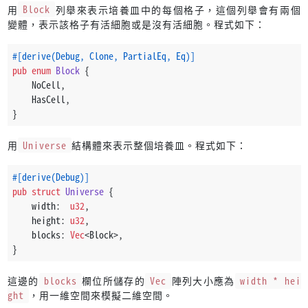
用
Block
列舉來表示培養皿中的每個格子，這個列舉會有兩個
變體，表示該格子有活細胞或是沒有活細胞。程式如下：
#[derive(Debug, Clone, PartialEq, Eq)]
pub
enum
Block
 {
    NoCell,
    HasCell,
}
用
Universe
結構體來表示整個培養皿。程式如下：
#[derive(Debug)]
pub
struct
Universe
 {
    width:  
u32
,
    height: 
u32
,
    blocks: 
Vec
<Block>,
}
這邊的
blocks
欄位所儲存的
Vec
陣列大小應為
width * hei
ght
，用一維空間來模擬二維空間。