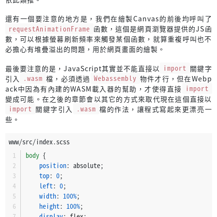
if
 !(
2
..=
3
).
contains
(&live_neighbor_cells
const
 screenHeight = 
getHeight
();
// R1, R3
還有一個要注意的地方是，我們在繪製Canvas的前後均呼叫了
                        next_blocks[index] = Block::NoCell;
if
 (screenWidth < screenHeight) {
requestAnimationFrame
函數，這個是網頁瀏覽器提供的JS函
                    }
        size = screenWidth / 
WIDTH
;
數，可以根據螢幕刷新頻率來觸發某個函數，就算重複呼叫也不
    } 
else
 {
必擔心有堆疊溢出的問題，用於網頁畫面的繪製。
// R2 can be ignored
        size = screenHeight / 
HEIGHT
;
                } 
else
if
 live_neighbor_cells_count == 
3
 {
最後要注意的是，JavaScript其實並不能直接以
import
關鍵字
    }
// R4
引入
.wasm
檔，必須透過
Webassembly
物件才行，但在Webp
                    next_blocks[index] = Block::HasCell;
ack中因為有內建的WASM載入器的幫助，才使得直接
import
const
 borderSize = size * 
0.05
;
                }
變成可能。在之後的章節會以其它的方式來取代現在這個直接以
const
 marginSize = size * 
0.1
;
            }
import
關鍵字引入
.wasm
檔的作法，讓程式寫起來更漂亮一
        }
些。
const
 blockSize = size - (borderSize * 
2
) - (marginS
self
.blocks = next_blocks;
const
 universe = 
new
Universe
(
WIDTH
, 
HEIGHT
);
www/src/index.scss
    }
}
body
 {
    universe.
default_cells
();
position
: absolute;
top
: 
0
;
    canvas.
height
 = size * 
WIDTH
;
left
: 
0
;
    canvas.
width
 = size * 
HEIGHT
;
width
: 
100%
;
height
: 
100%
;
const
 ctx = canvas.
getContext
(
"2d"
);
display
: flex;