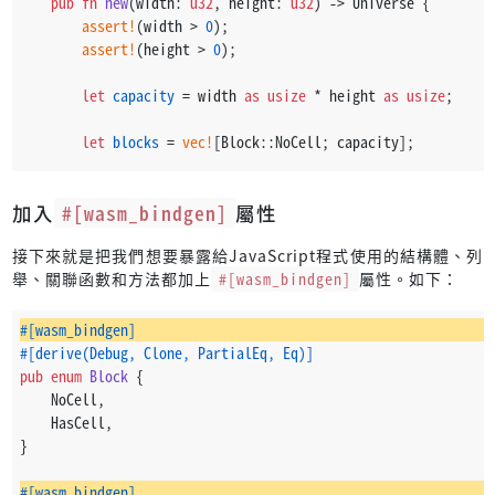
pub
fn
new
(width: 
u32
, height: 
u32
) 
->
 Universe {
assert!
(width > 
0
);
assert!
(height > 
0
);
let
capacity
 = width 
as
usize
 * height 
as
usize
;
let
blocks
 = 
vec!
[Block::NoCell; capacity];
        Universe {
加入
#[wasm_bindgen]
屬性
            width,
            height,
接下來就是把我們想要暴露給JavaScript程式使用的結構體、列
            blocks,
舉、關聯函數和方法都加上
#[wasm_bindgen]
屬性。如下：
        }
    }
#[wasm_bindgen]
pub
fn
default_cells
(&
mut
self
) {
#[derive(Debug, Clone, PartialEq, Eq)]
for
 (i, block) 
in
self
.blocks.
iter_mut
().
enumerate
() 
pub
enum
Block
 {
if
 i % 
2
 == 
0
 || i % 
7
 == 
0
 {
    NoCell,
                *block = Block::HasCell;
    HasCell,
            } 
else
 {
}
                *block = Block::NoCell;
            }
#[wasm_bindgen]