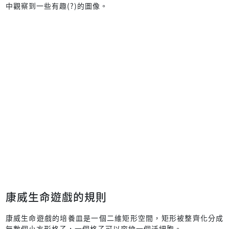
中觀察到一些有趣(?)的圖像。
康威生命遊戲的規則
康威生命遊戲的培養皿是一個二維矩形空間，矩形被整齊化分成
無數個小方形格子，一個格子可以容納一個活細胞。