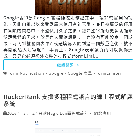
Google表單是Google 雲端硬碟服務裡其中一項非常實用的功
能，因此自推出以來受到廣大使用者的喜愛，並且被廣泛的運用
在各類的問卷中。不過使用久了之後，總希望它能有更多功能來
滿足我們的需求，於是有人開始想到：「有沒有可能設定一個期
限，時間到就關閉表單? 或是填寫人數到達一個數量之後，就不
再開放給人填寫呢?」事實上，Google表單還真的可以幫你達
成，只是它必須額外安裝外掛程式(formLimi...
繼續閱讀
Form Notification
、
Google
、
Google 表單
、
formLimiter
HackerRank 支援多種程式語言的線上程式解題
系統
2016 年 3 月 27 日
Magic Len
程式設計
、
網站應用