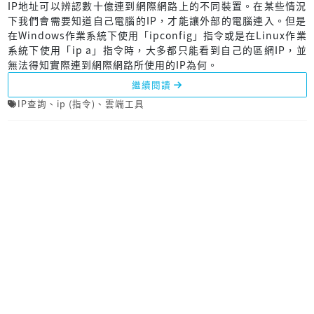
IP地址可以辨認數十億連到網際網路上的不同裝置。在某些情況
下我們會需要知道自己電腦的IP，才能讓外部的電腦連入。但是
在Windows作業系統下使用「ipconfig」指令或是在Linux作業
系統下使用「ip a」指令時，大多都只能看到自己的區網IP，並
無法得知實際連到網際網路所使用的IP為何。
繼續閱讀
IP查詢
、
ip (指令)
、
雲端工具