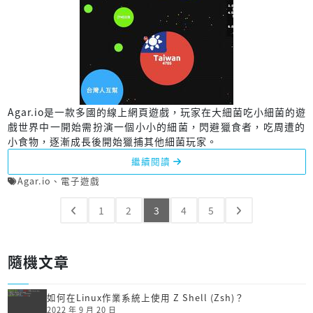
Agar.io是一款多國的線上網頁遊戲，玩家在大細菌吃小細菌的遊
戲世界中一開始需扮演一個小小的細菌，閃避獵食者，吃周遭的
小食物，逐漸成長後開始獵捕其他細菌玩家。
繼續閱讀
Agar.io
、
電子遊戲
1
2
3
4
5
隨機文章
如何在Linux作業系統上使用 Z Shell (Zsh)？
2022 年 9 月 20 日