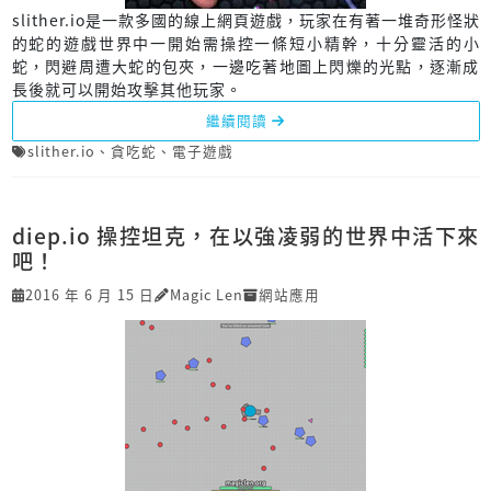
slither.io是一款多國的線上網頁遊戲，玩家在有著一堆奇形怪狀
的蛇的遊戲世界中一開始需操控一條短小精幹，十分靈活的小
蛇，閃避周遭大蛇的包夾，一邊吃著地圖上閃爍的光點，逐漸成
長後就可以開始攻擊其他玩家。
繼續閱讀
slither.io
、
貪吃蛇
、
電子遊戲
diep.io 操控坦克，在以強凌弱的世界中活下來
吧！
2016 年 6 月 15 日
Magic Len
網站應用