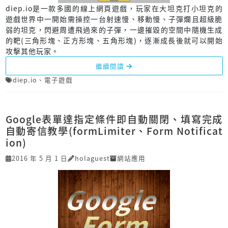
diep.io是一款多國的線上網頁遊戲，玩家在大坦克打小坦克的
遊戲世界中一開始需操控一台射速慢、移動慢、子彈爛且超級脆
弱的坦克，閃避周遭飛過來的子彈，一邊摧毀的空間中隨機生成
的靶(三角形塊、正方形塊、五角形塊)，逐漸成長後就可以開始
攻擊其他玩家。
繼續閱讀
diep.io
、
電子遊戲
Google表單達指定條件即自動關閉、填寫完成
自動寄信教學(formLimiter、Form Notificat
ion)
2016 年 5 月 1 日
holaguest
網站應用