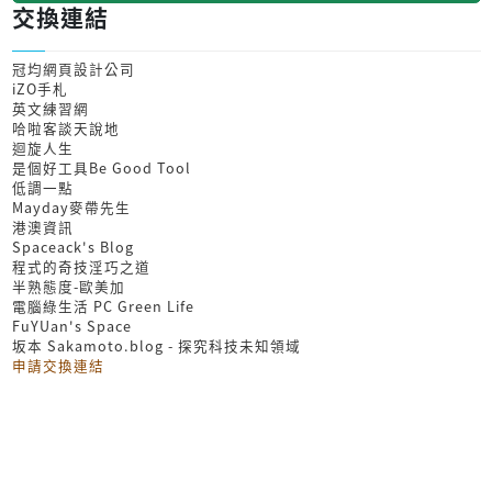
交換連結
冠均網頁設計公司
iZO手札
英文練習網
哈啦客談天說地
迴旋人生
是個好工具Be Good Tool
低調一點
Mayday麥帶先生
港澳資訊
Spaceack's Blog
程式的奇技淫巧之道
半熟態度-歐美加
電腦綠生活 PC Green Life
FuYUan's Space
坂本 Sakamoto.blog - 探究科技未知領域
申請交換連結