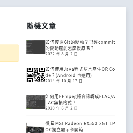
隨機文章
如何復原Git的變動？已經commit
的變動還能怎麼復原呢？
2022 年 8 月 2 日
如何使用Java程式語言產生QR Co
de？(Android 也適用)
2014 年 10 月 17 日
如何用FFmpeg將音訊轉成FLAC/A
LAC無損格式？
2020 年 6 月 2 日
微星MSI Radeon RX550 2GT LP
OC獨立顯示卡開箱