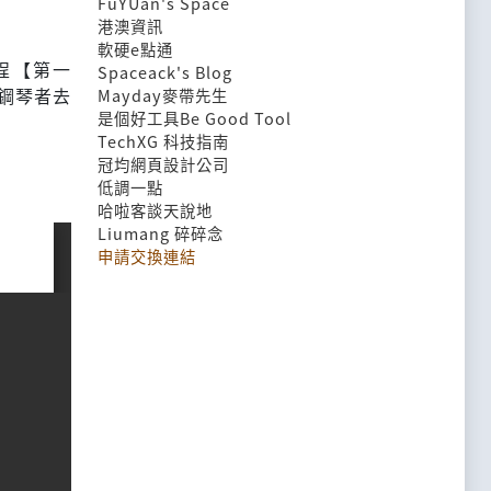
FuYUan's Space
港澳資訊
軟硬e點通
程【第一
Spaceack's Blog
鋼琴者去
Mayday麥帶先生
是個好工具Be Good Tool
TechXG 科技指南
冠均網頁設計公司
低調一點
哈啦客談天說地
Liumang 碎碎念
申請交換連結