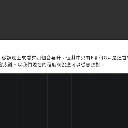
，從調號上來看有四個音要升。但其中只有F♯和G♯是這首
會太難。以我們現在的程度來說應可以從容應對。