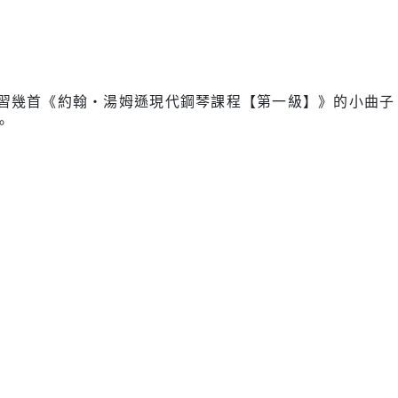
習幾首《約翰‧湯姆遜現代鋼琴課程【第一級】》的小曲子
。