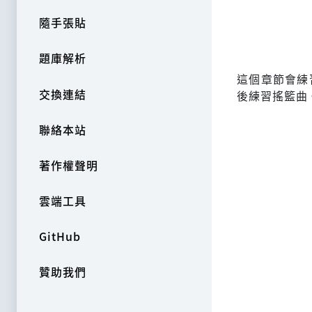
隨手張貼
題庫解析
這個章節會練
交換連結
後練習搖籃曲
聯絡本站
著作權聲明
雲端工具
GitHub
贊助我們