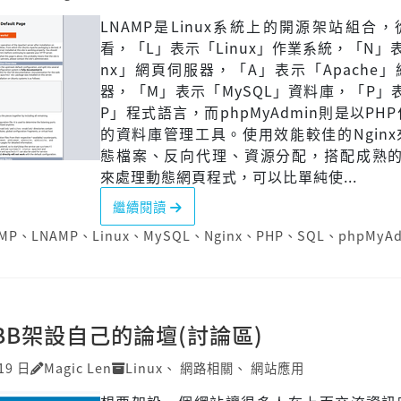
LNAMP是Linux系統上的開源架站組合
看，「L」表示「Linux」作業系統，「N」表
nx」網頁伺服器，「A」表示「Apache
器，「M」表示「MySQL」資料庫，「P」
P」程式語言，而phpMyAdmin則是以PH
的資料庫管理工具。使用效能較佳的Ngin
態檔案、反向代理、資源分配，搭配成熟的A
來處理動態網頁程式，可以比單純使...
繼續閱讀
MP
、
LNAMP
、
Linux
、
MySQL
、
Nginx
、
PHP
、
SQL
、
phpMyA
BB架設自己的論壇(討論區)
19 日
Magic Len
Linux
、
網路相關
、
網站應用