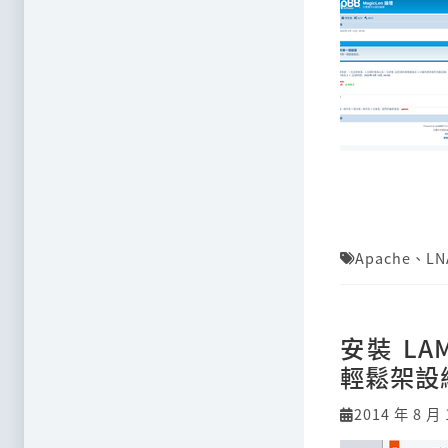
Apache
、
LN
安裝 LAM
輕鬆架設
2014 年 8 月 