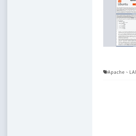
Apache
、
LA