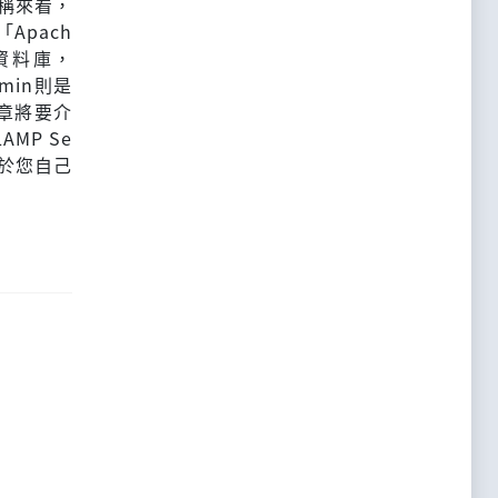
名稱來看，
Apach
資料庫，
min則是
章將要介
AMP Se
個屬於您自己