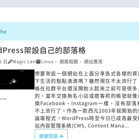
he
dPress架設自己的部落格
5 日
Magic Len
Linux
、
網路相關
、
網站應用
想要架設一個網站在上面分享各式各樣的資
下生活的點點滴滴嗎？雖然現在不太流行了
格在社群平台還沒開始火起來之前可是很多
的，當年交換無名小站或痞客邦的帳號就像
換Facebook、Instagram一樣，沒有部
不上流行了。作為一款西元2003年就開始的
論壇程式，WordPress時至今日已成為最
站內容管理系統(CMS, Content Mana...
繼續閱讀