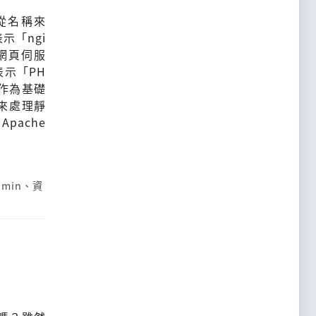
，從名稱來
示「ngi
」網頁伺服
表示「PH
P作為基礎
x來處理靜
pache
dmin
、
資