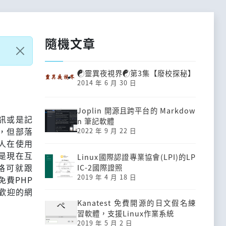
隨機文章
☯靈異夜視界☯第3集【廢校探秘】
2014 年 6 月 30 日
Joplin 開源且跨平台的 Markdow
訊或是記
n 筆記軟體
，但部落
2022 年 9 月 22 日
人在使用
是現在互
Linux國際認證專業協會(LPI)的LP
落格可就跟
IC-2國際證照
2019 年 4 月 18 日
免費PHP
受歡迎的網
Kanatest 免費開源的日文假名練
習軟體，支援Linux作業系統
2019 年 5 月 2 日