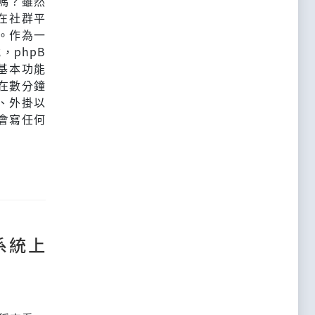
嗎？雖然
在社群平
。作為一
，phpB
基本功能
在數分鐘
、外掛以
會寫任何
x 系統上