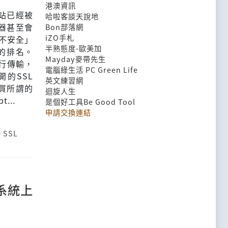
港澳資訊
網站已經被
哈啦客談天說地
器甚至會
Bon部落網
iZO手札
「不安全」
半熟態度-歐美加
的排名。
Mayday麥帶先生
進行傳輸，
電腦綠生活 PC Green Life
的SSL
英文練習網
買所謂的
迴旋人生
...
是個好工具Be Good Tool
申請交換連結
e SSL
x 系統上