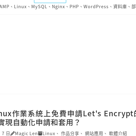
AMP
、
Linux
、
MySQL
、
Nginx
、
PHP
、
WordPress
、
資料庫
、
部
nux作業系統上免費申請Let's Encrypt
實現自動化申請和套用？
 7 日
Magic Len
Linux
、
作品分享
、
網站應用
、
軟體介紹