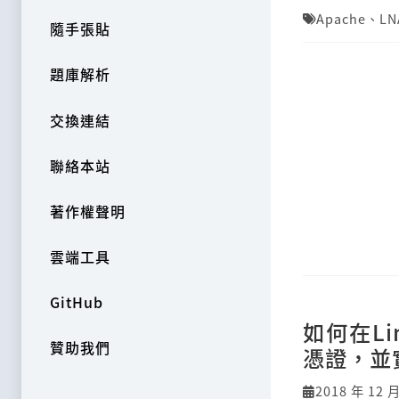
Apache
、
LN
隨手張貼
題庫解析
交換連結
聯絡本站
著作權聲明
雲端工具
GitHub
如何在Li
贊助我們
憑證，並
2018 年 12 月