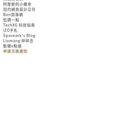
阿摩斯的小確幸
冠均網頁設計公司
Bon部落網
低調一點
TechXG 科技指南
iZO手札
Spaceack's Blog
Liumang 碎碎念
軟硬e點通
申請交換連結