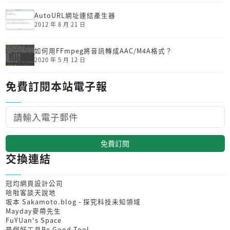
AutoURL網址連結產生器
2012 年 8 月 21 日
如何用FFmpeg將音訊轉成AAC/M4A格式？
2020 年 5 月 12 日
免費訂閱本站電子報
免費訂閱
交換連結
冠均網頁設計公司
哈啦客談天說地
坂本 Sakamoto.blog - 探究科技未知領域
Mayday麥帶先生
FuYUan's Space
是個好工具Be Good Tool