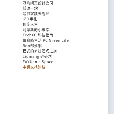
冠均網頁設計公司
低調一點
哈啦客談天說地
iZO手札
迴旋人生
阿摩斯的小確幸
TechXG 科技指南
電腦綠生活 PC Green Life
Bon部落網
程式的奇技淫巧之道
Liumang 碎碎念
FuYUan's Space
申請交換連結