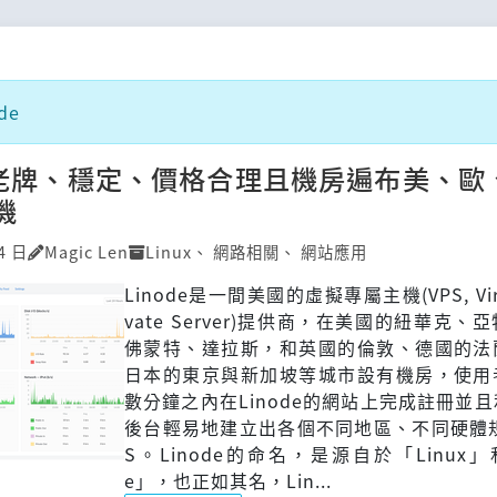
de
de 老牌、穩定、價格合理且機房遍布美、歐
機
4 日
Magic Len
Linux
、
網路相關
、
網站應用
Linode是一間美國的虛擬專屬主機(VPS, Virtu
vate Server)提供商，在美國的紐華克、
佛蒙特、達拉斯，和英國的倫敦、德國的法
日本的東京與新加坡等城市設有機房，使用
數分鐘之內在Linode的網站上完成註冊並
後台輕易地建立出各個不同地區、不同硬體規
S。Linode的命名，是源自於「Linux」
e」，也正如其名，Lin...