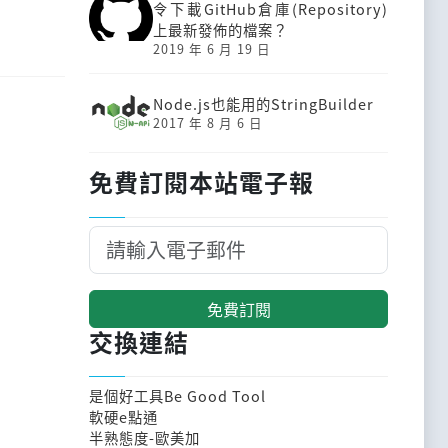
令下載GitHub倉庫(Repository)
上最新發佈的檔案？
2019 年 6 月 19 日
Node.js也能用的StringBuilder
2017 年 8 月 6 日
免費訂閱本站電子報
免費訂閱
交換連結
是個好工具Be Good Tool
軟硬e點通
半熟態度-歐美加