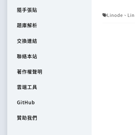
隨手張貼
Linode
、
Li
題庫解析
交換連結
聯絡本站
著作權聲明
雲端工具
GitHub
贊助我們