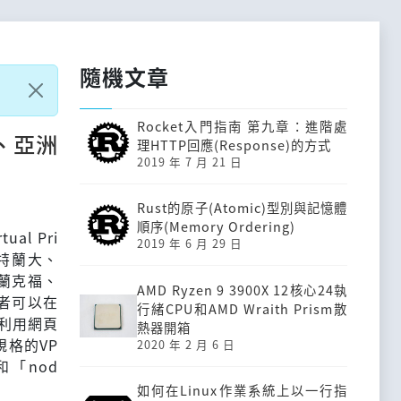
隨機文章
Rocket入門指南 第九章：進階處
、亞洲
理HTTP回應(Response)的方式
2019 年 7 月 21 日
Rust的原子(Atomic)型別與記憶體
順序(Memory Ordering)
al Pri
2019 年 6 月 29 日
亞特蘭大、
蘭克福、
AMD Ryzen 9 3900X 12核心24執
者可以在
行緒CPU和AMD Wraith Prism散
且利用網頁
熱器開箱
格的VP
2020 年 2 月 6 日
和「nod
如何在Linux作業系統上以一行指