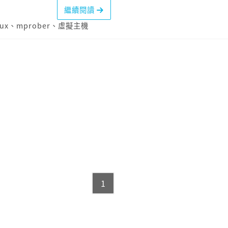
繼續閱讀
nux
、
mprober
、
虛擬主機
1