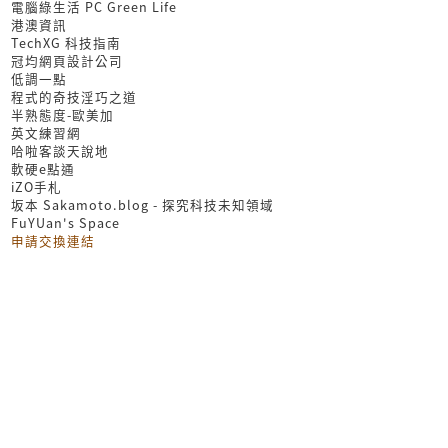
電腦綠生活 PC Green Life
港澳資訊
TechXG 科技指南
冠均網頁設計公司
低調一點
程式的奇技淫巧之道
半熟態度-歐美加
英文練習網
哈啦客談天說地
軟硬e點通
iZO手札
坂本 Sakamoto.blog - 探究科技未知領域
FuYUan's Space
申請交換連結