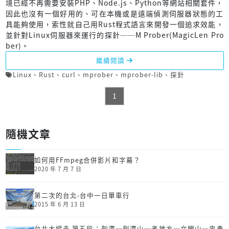
境已經不再需要安裝PHP、Node.js、Python等網站相關套件，
因此也沒有一個好用的、可在本機或是遠端偵測伺服器狀態的工
具能夠使用，索性就自己用Rust程式語言來開發一個追求效能，
並針對Linux伺服器來運行的探針──M Prober(MagicLen Pro
ber)。
繼續閱讀
Linux
、
Rust
、
curl
、
mprober
、
mprober-lib
、
探針
1
隨機文章
如何用FFmpeg合併影片和字幕？
2020 年 7 月 7 日
第二次的台北-台中一日單車行
2015 年 6 月 13 日
台北大縱走 第五段：劍潭─劍潭山─老地方─文間山─忠勇