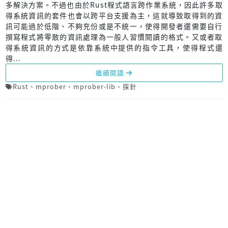
多解決方案。不過也由於Rust程式語言跨作業系統，因此許多取
得系統資訊的套件也會以跨平台支援為主，這就導致取得到的資
訊可能過於低階、不夠充份或是不統一，使得開發者還需要自行
撰寫程式將零散的資訊處理為一般人習慣閱讀的格式。又或者取
得系統資訊的方式是依靠系統中提供的指令工具，使得程式還
得...
繼續閱讀
Rust
、
mprober
、
mprober-lib
、
探針