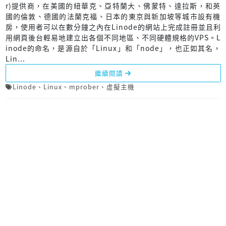
r)提供商，在美國的紐華克、亞特蘭大、佛蒙特、達拉斯，和英
國的倫敦、德國的法蘭克福、日本的東京與新加坡等城市設有機
房，使用者可以在數分鐘之內在Linode的網站上完成註冊並且利
用網頁後台輕易地建立出各個不同地區、不同硬體規格的VPS。L
inode的命名，是源自於「Linux」和「node」，也正如其名，
Lin...
繼續閱讀
Linode
、
Linux
、
mprober
、
虛擬主機