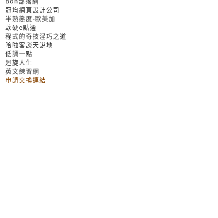
Bon部落網
冠均網頁設計公司
半熟態度-歐美加
軟硬e點通
程式的奇技淫巧之道
哈啦客談天說地
低調一點
迴旋人生
英文練習網
申請交換連結