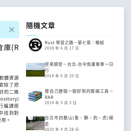
隨機文章
Rust 學習之路─第七章：模組
倉庫(R
2018 年 6 月 17 日
逆來順受－台北-台中負重單車一日
行
2014 年 6 月 20 日
多軟體資源
歡除了把
替自己選個一個好用的壓縮工具－
譯好的二進
RAR
itory)
2014 年 5 月 3 日
自行編譯原
區中找到對
台北市四獸山(象、獅、豹、虎)縱
使用。
走
2020 年 4 月 28 日