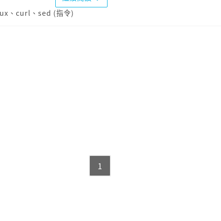
nux
、
curl
、
sed (指令)
1