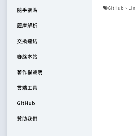
GitHub
、
Li
隨手張貼
題庫解析
交換連結
聯絡本站
著作權聲明
雲端工具
GitHub
贊助我們