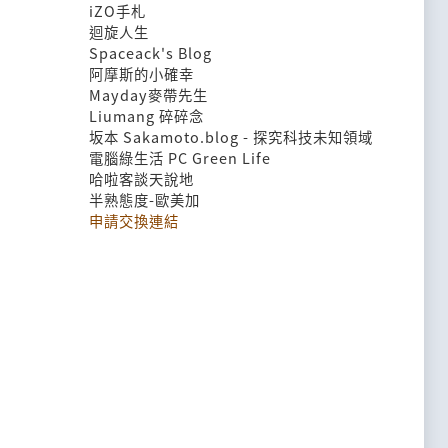
iZO手札
迴旋人生
Spaceack's Blog
阿摩斯的小確幸
Mayday麥帶先生
Liumang 碎碎念
坂本 Sakamoto.blog - 探究科技未知領域
電腦綠生活 PC Green Life
哈啦客談天說地
半熟態度-歐美加
申請交換連結