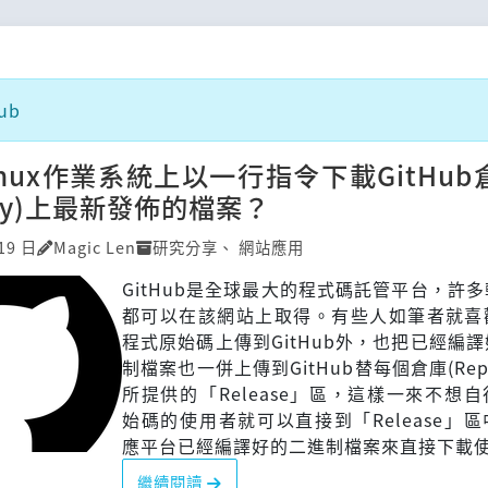
ub
nux作業系統上以一行指令下載GitHub
tory)上最新發佈的檔案？
19 日
Magic Len
研究分享
、
網站應用
GitHub是全球最大的程式碼託管平台，許
都可以在該網站上取得。有些人如筆者就喜
程式原始碼上傳到GitHub外，也把已經編
制檔案也一併上傳到GitHub替每個倉庫(Repos
所提供的「Release」區，這樣一來不想
始碼的使用者就可以直接到「Release」
應平台已經編譯好的二進制檔案來直接下載
繼續閱讀