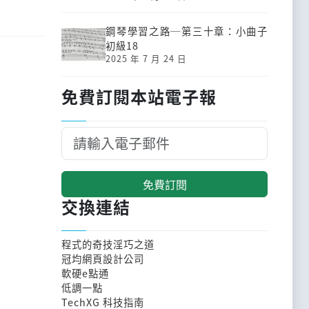
鋼琴學習之路─第三十章：小曲子
初級18
2025 年 7 月 24 日
免費訂閱本站電子報
免費訂閱
交換連結
程式的奇技淫巧之道
冠均網頁設計公司
軟硬e點通
低調一點
TechXG 科技指南