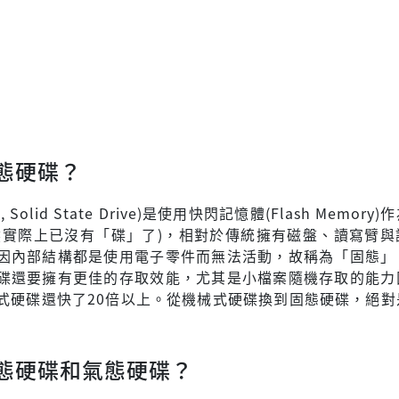
態硬碟？
 Solid State Drive)是使用快閃記憶體(Flash Memory
然實際上已沒有「碟」了)，相對於傳統擁有磁盤、讀寫臂與
因內部結構都是使用電子零件而無法活動，故稱為「固態」
碟還要擁有更佳的存取效能，尤其是小檔案隨機存取的能力
式硬碟還快了20倍以上。從機械式硬碟換到固態硬碟，絕對
態硬碟和氣態硬碟？