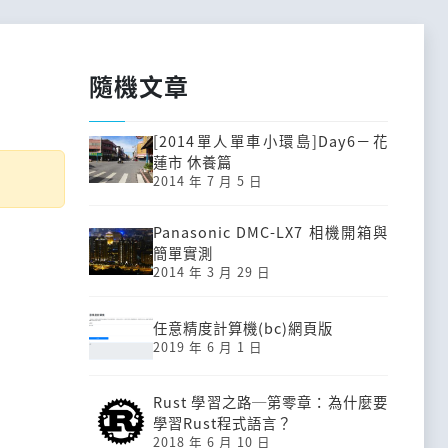
隨機文章
[2014單人單車小環島]Day6－花
蓮市 休養篇
2014 年 7 月 5 日
Panasonic DMC-LX7 相機開箱與
簡單實測
2014 年 3 月 29 日
任意精度計算機(bc)網頁版
2019 年 6 月 1 日
Rust 學習之路─第零章：為什麼要
學習Rust程式語言？
2018 年 6 月 10 日