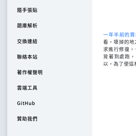
隨手張貼
題庫解析
一年半前的買的
交換連結
看，壞掉的地
求進行修復，
背著到處跑，
聯絡本站
以，為了使這
著作權聲明
雲端工具
GitHub
贊助我們