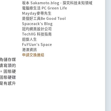
坂本 Sakamoto.blog - 探究科技未知領域
電腦綠生活 PC Green Life
Mayday麥帶先生
是個好工具Be Good Tool
Spaceack's Blog
冠均網頁設計公司
TechXG 科技指南
迴旋人生
FuYUan's Space
港澳資訊
申請交換連結
)作為儲存媒
讀寫頭的
。固態硬
固態硬碟
是有感升