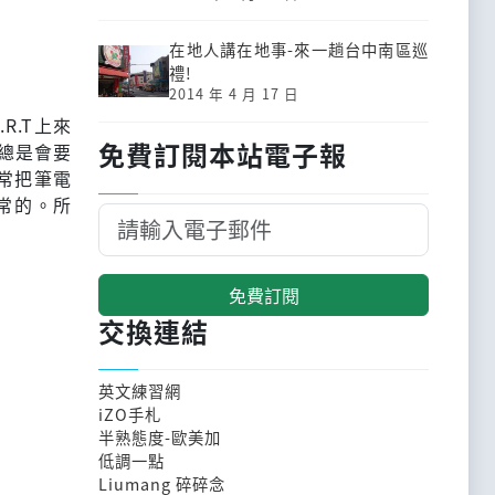
在地人講在地事-來一趟台中南區巡
禮!
2014 年 4 月 17 日
R.T上來
免費訂閱本站電子報
總是會要
常把筆電
常的。所
免費訂閱
交換連結
英文練習網
iZO手札
半熟態度-歐美加
低調一點
Liumang 碎碎念