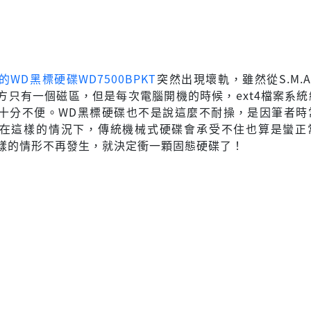
WD黑標硬碟WD7500BPKT
突然出現壞軌，雖然從S.M.A.
方只有一個磁區，但是每次電腦開機的時候，ext4檔案系統
十分不便。WD黑標硬碟也不是說這麼不耐操，是因筆者時
在這樣的情況下，傳統機械式硬碟會承受不住也算是蠻正
樣的情形不再發生，就決定衝一顆固態硬碟了！