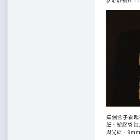
這個盒子看起來
紙、塑膠袋包起
與光碟、9mm