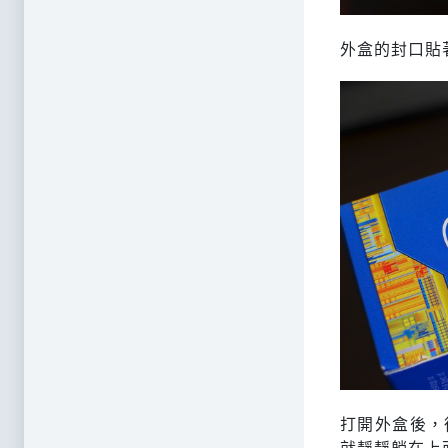
外盒的封口貼
打開外盒後，從
就靜靜躺在上