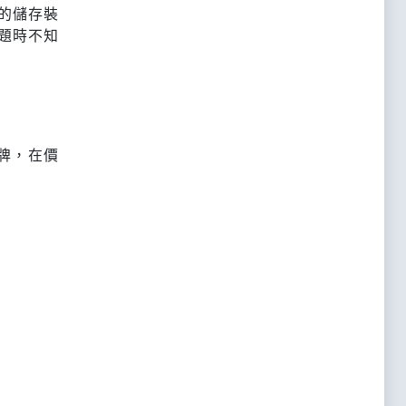
的儲存裝
題時不知
廠牌，在價