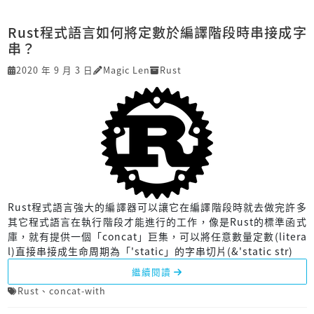
Rust程式語言如何將定數於編譯階段時串接成字
串？
2020 年 9 月 3 日
Magic Len
Rust
Rust程式語言強大的編譯器可以讓它在編譯階段時就去做完許多
其它程式語言在執行階段才能進行的工作，像是Rust的標準函式
庫，就有提供一個「concat」巨集，可以將任意數量定數(litera
l)直接串接成生命周期為「'static」的字串切片(&'static str)
繼續閱讀
Rust
、
concat-with