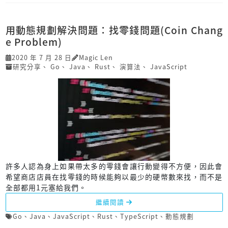
用動態規劃解決問題：找零錢問題(Coin Chang
e Problem)
2020 年 7 月 28 日
Magic Len
研究分享
、
Go
、
Java
、
Rust
、
演算法
、
JavaScript
許多人認為身上如果帶太多的零錢會讓行動變得不方便，因此會
希望商店店員在找零錢的時候能夠以最少的硬幣數來找，而不是
全部都用1元塞給我們。
繼續閱讀
Go
、
Java
、
JavaScript
、
Rust
、
TypeScript
、
動態規劃