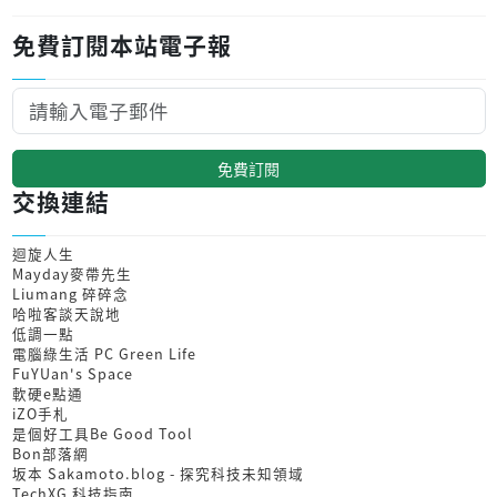
免費訂閱本站電子報
免費訂閱
交換連結
迴旋人生
Mayday麥帶先生
Liumang 碎碎念
哈啦客談天說地
低調一點
電腦綠生活 PC Green Life
FuYUan's Space
軟硬e點通
iZO手札
是個好工具Be Good Tool
Bon部落網
坂本 Sakamoto.blog - 探究科技未知領域
TechXG 科技指南