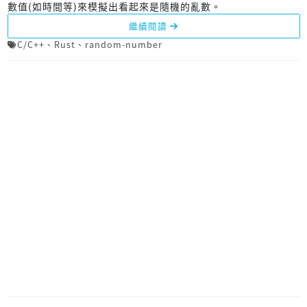
數值(如時間等)來模擬出看起來是隨機的亂數。
繼續閱讀
C/C++
、
Rust
、
random-number