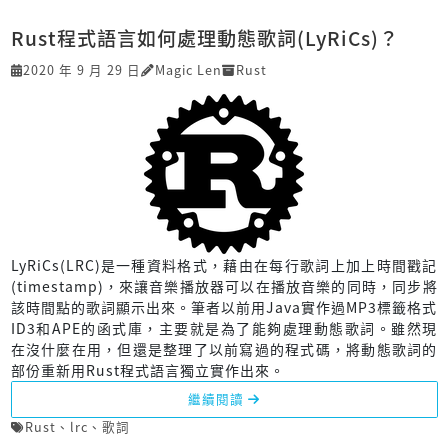
Rust程式語言如何處理動態歌詞(LyRiCs)？
2020 年 9 月 29 日
Magic Len
Rust
LyRiCs(LRC)是一種資料格式，藉由在每行歌詞上加上時間戳記
(timestamp)，來讓音樂播放器可以在播放音樂的同時，同步將
該時間點的歌詞顯示出來。筆者以前用Java實作過MP3標籤格式
ID3和APE的函式庫，主要就是為了能夠處理動態歌詞。雖然現
在沒什麼在用，但還是整理了以前寫過的程式碼，將動態歌詞的
部份重新用Rust程式語言獨立實作出來。
繼續閱讀
Rust
、
lrc
、
歌詞