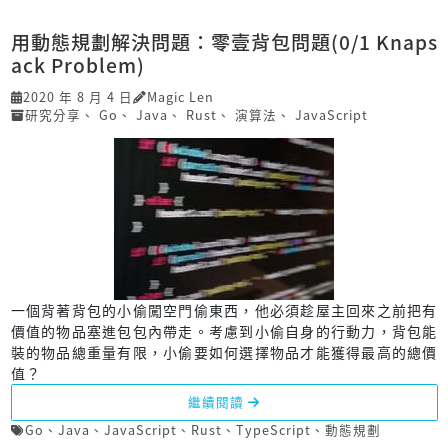
用動態規劃解決問題：零壹背包問題(0/1 Knaps
ack Problem)
2020 年 8 月 4 日
Magic Len
研究分享
、
Go
、
Java
、
Rust
、
演算法
、
JavaScript
一個背著背包的小偷闖空門偷東西，他必須趁屋主回來之前把有
價值的物品塞進包包內帶走。考慮到小偷自身的行動力，背包能
裝的物品總重量有限，小偷要如何選擇物品才能獲得最高的總價
值？
繼續閱讀
Go
、
Java
、
JavaScript
、
Rust
、
TypeScript
、
動態規劃